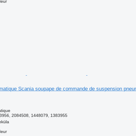
deur
atique Scania soupape de commande de suspension pneumat
tique
3956, 2084508, 1448079, 1383955
eküla
deur