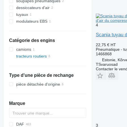
soupapes pneumatiques
dessiccateurs d'air
tuyaux
d'air du compres
modulateurs EBS
4
Scania tuyau d
Catégorie des engins
22,75 €
HT
Pneumatique - t
camions
1466868
tracteurs routiers
Estonie, Kõrv
TSvaruosad
Contacter le ven
Type d'une pièce de rechange
pièce détachée d'origine
Marque
DAF
3