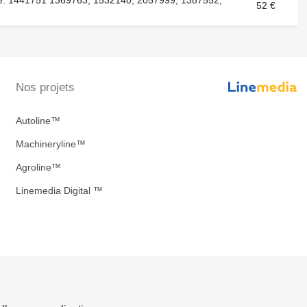
52 €
Nos projets
Autoline™
Machineryline™
Agroline™
Linemedia Digital ™