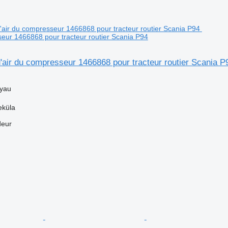
seur 1466868 pour tracteur routier Scania P94
'air du compresseur 1466868 pour tracteur routier Scania P
uyau
eküla
deur