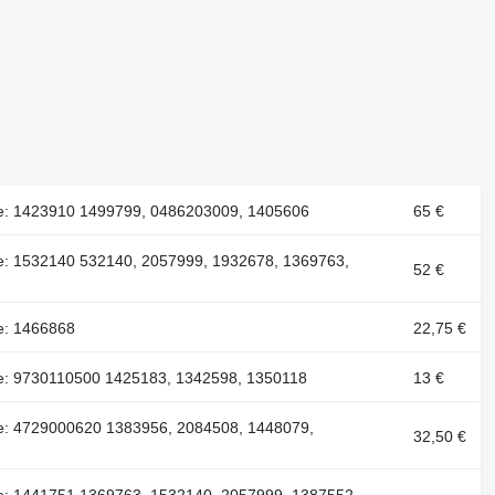
e: 1423910 1499799, 0486203009, 1405606
65 €
e: 1532140 532140, 2057999, 1932678, 1369763,
52 €
e: 1466868
22,75 €
e: 9730110500 1425183, 1342598, 1350118
13 €
e: 4729000620 1383956, 2084508, 1448079,
32,50 €
e: 1441751 1369763, 1532140, 2057999, 1387552,