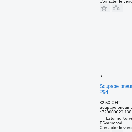
Contacter le ven
3
Soupape pneum
P94
32,50 €
HT
Soupape pneuma
4729000620 138
Estonie, Kõrv
TSvaruosad
Contacter le ven