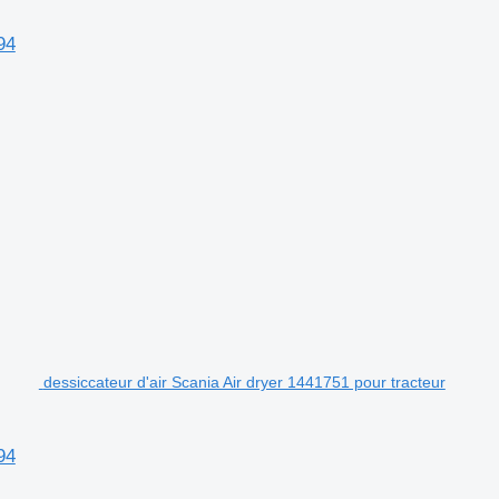
94
dessiccateur d'air Scania Air dryer 1441751 pour tracteur
94