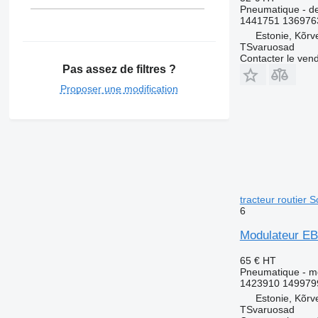
Pneumatique - de
1441751 1369763
Estonie, Kõrv
TSvaruosad
Contacter le ven
Pas assez de filtres ?
Proposer une modification
tracteur routier 
6
Modulateur EB
65 €
HT
Pneumatique - m
1423910 149979
Estonie, Kõrv
TSvaruosad