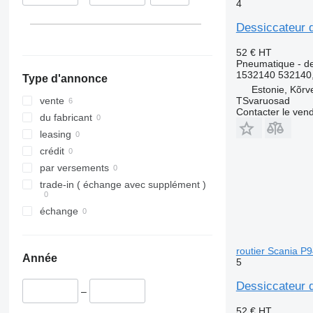
4
R620
Dessiccateur d
52 €
HT
Pneumatique - de
1532140 532140,
Type d'annonce
Estonie, Kõrv
TSvaruosad
vente
Contacter le ven
du fabricant
leasing
crédit
par versements
trade-in ( échange avec supplément )
échange
routier Scania P
Année
5
Dessiccateur d
–
52 €
HT