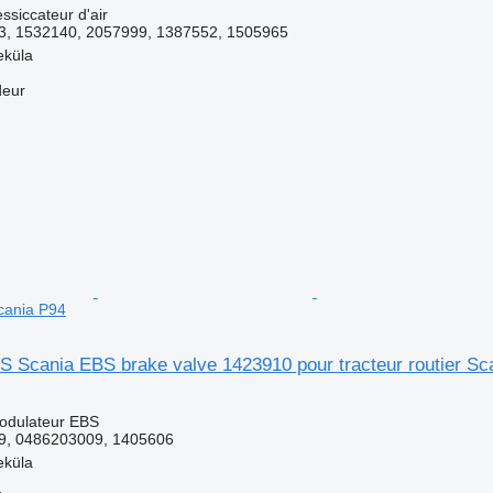
ssiccateur d'air
, 1532140, 2057999, 1387552, 1505965
eküla
deur
Scania P94
S Scania EBS brake valve 1423910 pour tracteur routier Sc
odulateur EBS
9, 0486203009, 1405606
eküla