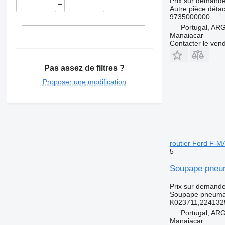
Prix sur demand
–
Autre pièce dét
9735000000
Portugal, A
Manaiacar
Contacter le ven
Pas assez de filtres ?
Proposer une modification
routier Ford F-M
5
Soupape pneum
Prix sur demand
Soupape pneuma
K023711,224132
Portugal, A
Manaiacar