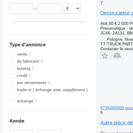
7
–
Dessiccateur 
464,50 €
2 000 
Pneumatique - de
JC46, 2A131, BB
Pologne, Now
TT TRUCK PAR
Type d'annonce
Contacter le ven
vente
du fabricant
leasing
crédit
par versements
trade-in ( échange avec supplément )
échange
9735000000 pour 
5
Année
Autre pièce dé