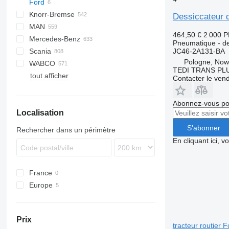
Ford
CF
Knorr-Bremse
LF
Cargo
EuroCargo
Dessiccateur 
MAN
XF
F-MAX
EuroStar
464,50 €
2 000 
Mercedes-Benz
XG
Eurotech
F90
F-MAX 500
Pneumatique - de
Scania
Eurotrakker
L2000
A-Class
D-series
JC46-2A131-BA
Pologne, Now
WABCO
S-Way
LE
Actros
K-series
G-series
B-series
TEDI TRANS PLUS
tout afficher
Stralis
Lion's series
Antos
Kerax
K-series
EC
Contacter le ven
Trakker
TGA
Arocs
Magnum
P-series
F89
TGL
Atego
Major
R-series
FE
Abonnez-vous pou
Localisation
TGM
Axor
Midlum
FH
TGS
Econic
Premium
FL
S'abonner
Rechercher dans un périmètre
TGX
LK
T-series
FM
En cliquant ici, 
Sprinter
FMX
N-series
France
VNL
Europe
Portugal
Pologne
Prix
tracteur routier