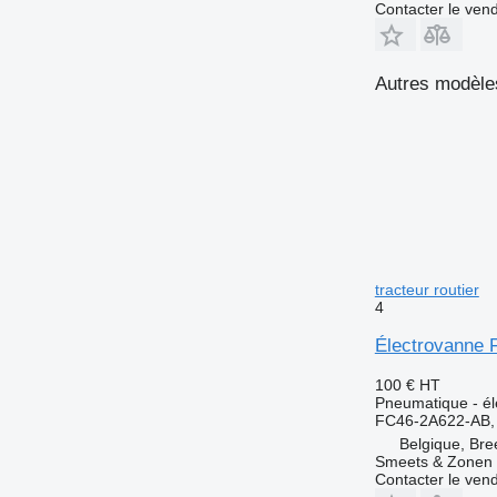
Contacter le ven
Autres modèles
tracteur routier
4
Électrovanne F
100 €
HT
Pneumatique - él
FC46-2A622-AB,
Belgique, Bre
Smeets & Zonen 
Contacter le ven