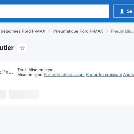
Se 
s détachées Ford F-MAX
Pneumatique Ford F-MAX
Pneumatique
utier
Trier
:
Mise en ligne
:
Pneumatique Ford F-MAX pour tracteur routier
Mise en ligne
Par ordre décroissant
Par ordre croissant
Année