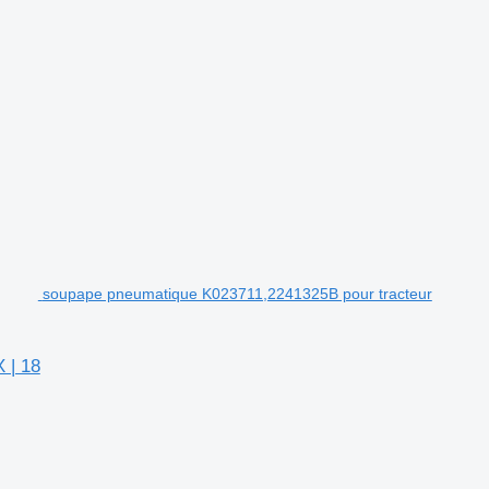
soupape pneumatique K023711,2241325B pour tracteur
 | 18