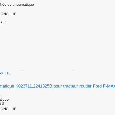
e
achée de pneumatique
RGONCILHE
deur
AX | 18
atique K023711,2241325B pour tracteur routier Ford F-MAX
e
tique
5B
RGONCILHE