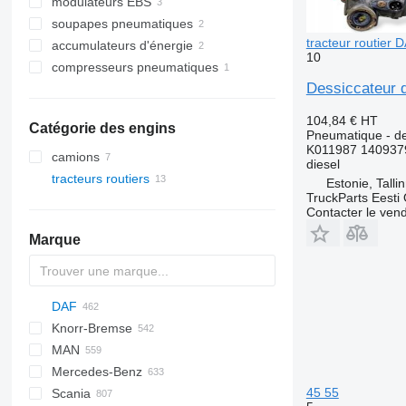
modulateurs EBS
soupapes pneumatiques
tracteur routier
accumulateurs d'énergie
10
compresseurs pneumatiques
Dessiccateur d
104,84 €
HT
Catégorie des engins
Pneumatique - de
K011987 140937
camions
diesel
tracteurs routiers
Estonie, Talli
TruckParts Eesti
Contacter le ven
Marque
DAF
Knorr-Bremse
CF
Cargo
EuroCargo
MAN
LF
F-MAX
EuroStar
CF 65
Mercedes-Benz
XF
Eurotech
F90
CF 75
LF 45
45 55
Scania
XG
Eurotrakker
L2000
A-Class
D-series
CF 85
LF 55
XF 95
LF 45 180