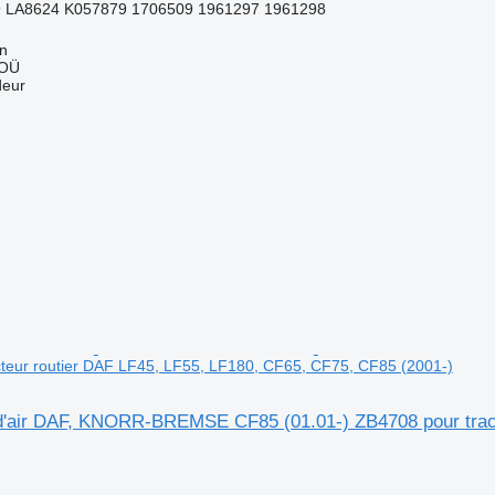
 LA8624 K057879 1706509 1961297 1961298
nn
 OÜ
deur
teur routier DAF LF45, LF55, LF180, CF65, CF75, CF85 (2001-)
d'air DAF, KNORR-BREMSE CF85 (01.01-) ZB4708 pour tract