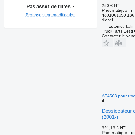
250 €
HT
Pas assez de filtres ?
Pneumatique - m
Proposer une modification
4801061050 186
diesel
Estonie, Talli
TruckParts Eesti
Contacter le ven
AE4563 pour trac
4
Dessiccateur 
(2001-)
391,13 €
HT
Pneumatique - de