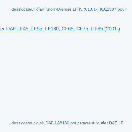
dessiccateur d'air Knorr-Bremse LF45 (01.01-) K011987 pour
tier DAF LF45, LF55, LF180, CF65, CF75, CF85 (2001-)
dessiccateur d'air DAF LA8130 pour tracteur routier DAF LF