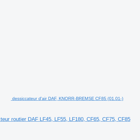
dessiccateur d'air DAF, KNORR-BREMSE CF85 (01.01-)
eur routier DAF LF45, LF55, LF180, CF65, CF75, CF85