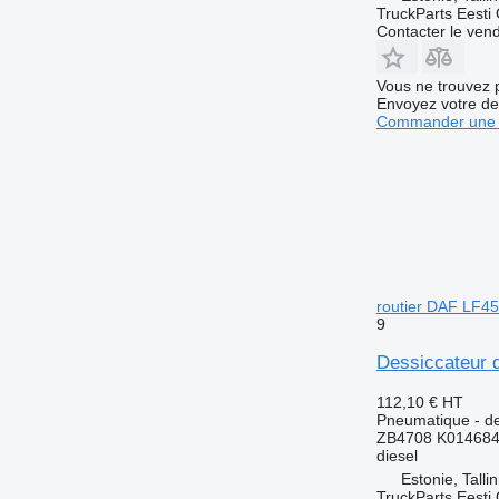
TruckParts Eesti
Contacter le ven
Vous ne trouvez 
Envoyez votre de
Commander une 
routier DAF LF4
9
Dessiccateur 
112,10 €
HT
Pneumatique - de
ZB4708 K014684
diesel
Estonie, Talli
TruckParts Eesti