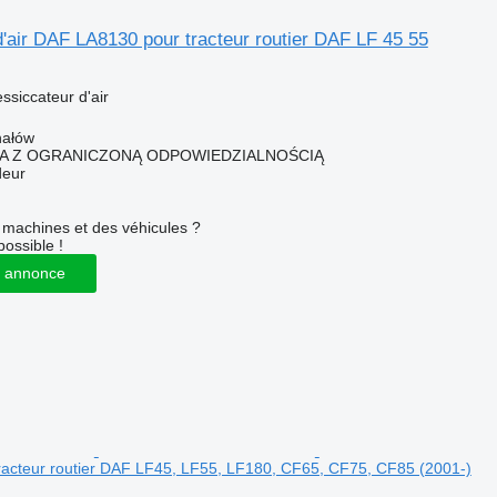
'air DAF LA8130 pour tracteur routier DAF LF 45 55
ssiccateur d'air
hałów
KA Z OGRANICZONĄ ODPOWIEDZIALNOŚCIĄ
deur
machines et des véhicules ?
possible !
 annonce
acteur routier DAF LF45, LF55, LF180, CF65, CF75, CF85 (2001-)