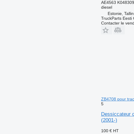
AE4563 K048309
diesel
Estonie, Talli
TruckParts Eesti
Contacter le ven
ZB4708 pour trac
5
Dessiccateur 
(2001-)
100 €
HT