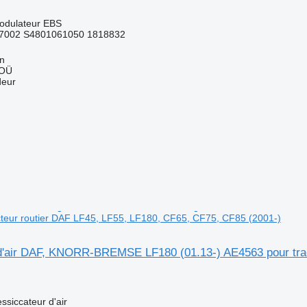
odulateur EBS
7002 S4801061050 1818832
nn
 OÜ
deur
teur routier DAF LF45, LF55, LF180, CF65, CF75, CF85 (2001-)
d'air DAF, KNORR-BREMSE LF180 (01.13-) AE4563 pour trac
ssiccateur d'air