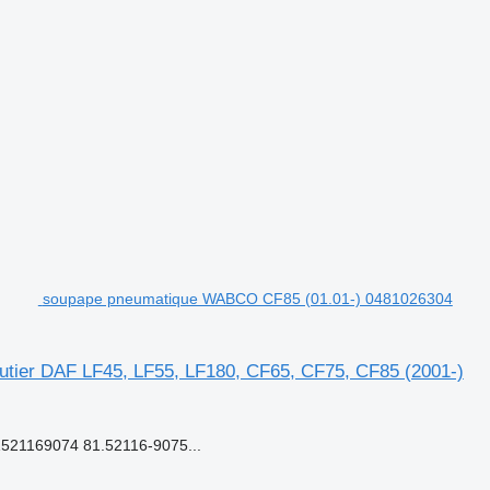
soupape pneumatique WABCO CF85 (01.01-) 0481026304
tier DAF LF45, LF55, LF180, CF65, CF75, CF85 (2001-)
521169074 81.52116-9075...