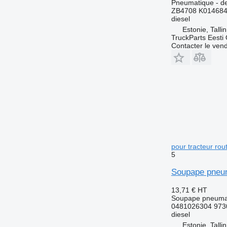
Pneumatique - de
ZB4708 K014684
diesel
Estonie, Talli
TruckParts Eesti
Contacter le ven
pour tracteur ro
5
Soupape pneum
13,71 €
HT
Soupape pneuma
0481026304 9730
diesel
Estonie, Talli