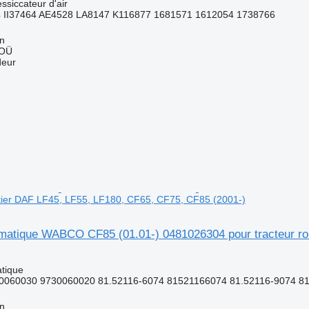
ssiccateur d'air
 II37464 AE4528 LA8147 K116877 1681571 1612054 1738766
nn
 OÜ
deur
utier DAF LF45, LF55, LF180, CF65, CF75, CF85 (2001-)
atique WABCO CF85 (01.01-) 0481026304 pour tracteur rou
tique
060030 9730060020 81.52116-6074 81521166074 81.52116-9074 81
nn