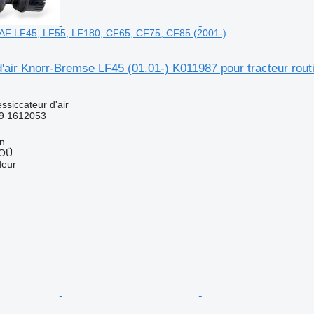
 DAF LF45, LF55, LF180, CF65, CF75, CF85 (2001-)
'air Knorr-Bremse LF45 (01.01-) K011987 pour tracteur rou
ssiccateur d'air
9 1612053
nn
 OÜ
deur