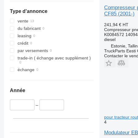
Compresseur p
Type d'annonce
CF85 (2001-)
vente
241,94 €
HT
du fabricant
Compresseur pn
K0084572 14094
leasing
diesel
crédit
Estonie, Talli
par versements
TruckParts Eesti
Contacter le ven
trade-in ( échange avec supplément )
échange
Année
–
pour tracteur ro
4
Modulateur EB