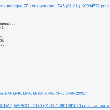
neumatique ZF Lenksysteme LF45 (01.01-) K0084572 pour t
eumatique
41
nn
 OÜ
deur
utier DAF LF45, LF55, LF180, CF65, CF75, CF85 (2001-)
S DAF, WABCO LF180 (01.13-) 4801061050 pour tracteur ro