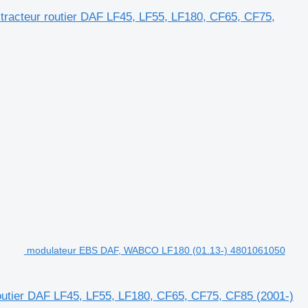
racteur routier DAF LF45, LF55, LF180, CF65, CF75,
modulateur EBS DAF, WABCO LF180 (01.13-) 4801061050
utier DAF LF45, LF55, LF180, CF65, CF75, CF85 (2001-)