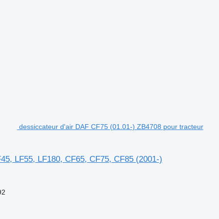
dessiccateur d'air DAF CF75 (01.01-) ZB4708 pour tracteur
LF45, LF55, LF180, CF65, CF75, CF85 (2001-)
92