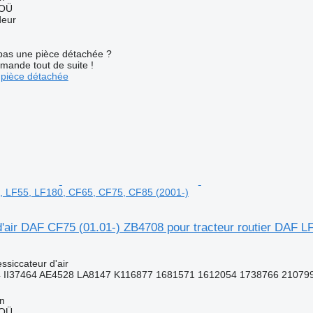
 OÜ
deur
pas une pièce détachée ?
mande tout de suite !
pièce détachée
5, LF55, LF180, CF65, CF75, CF85 (2001-)
d'air DAF CF75 (01.01-) ZB4708 pour tracteur routier DAF 
ssiccateur d'air
 II37464 AE4528 LA8147 K116877 1681571 1612054 1738766 21079
nn
 OÜ