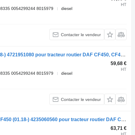
HT
08335 0054299244 8015979
diesel
Contacter le vendeur
Modulateur EBS WABCO CF450 (01.18-) 4721951080 pour tracteur routier DAF CF450, CF460 (2017-)
59,68 €
HT
08335 0054299244 8015979
diesel
Contacter le vendeur
Accumulateur énergétique WABCO CF450 (01.18-) 4235060560 pour tracteur routier DAF CF450, CF460 (2017-)
63,71 €
HT