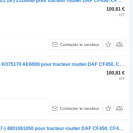
Pignon de compresseur DAF CF450 (01.18-) 2126048 pour tracteur routier DAF CF450, CF460 (2017-)
100,81 €
HT
Contacter le vendeur
Soupape pneumatique Knorr-Bremse K075170 AE6000 pour tracteur routier DAF CF450, CF460 (2017-)
100,81 €
HT
Contacter le vendeur
Modulateur EBS WABCO CF460 (01.17-) 4801061050 pour tracteur routier DAF CF450, CF460 (2017-)