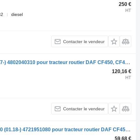
250 €
HT
32
diesel
Contacter le vendeur
Modulateur EBS WABCO CF460 (01.17-) 4802040310 pour tracteur routier DAF CF450, CF460 (2017-)
120,16 €
HT
Contacter le vendeur
Soupape pneumatique WABCO CF450 (01.18-) 4721951080 pour tracteur routier DAF CF450, CF460 (2017-)
59,68 €