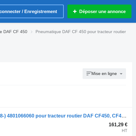
connecter / Enregistrement
Déposer une annonce
e DAF CF 450
Pneumatique DAF CF 450 pour tracteur routier
Mise en ligne
Modulateur EBS WABCO CF450 (01.18-) 4801066060 pour tracteur routier DAF CF450, CF460 (2017-)
161,29 €
HT