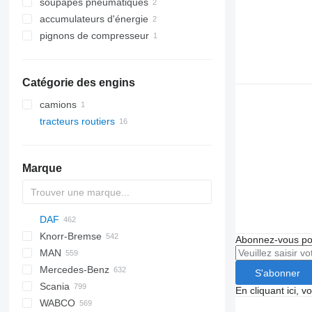
soupapes pneumatiques
accumulateurs d'énergie
pignons de compresseur
Catégorie des engins
camions
tracteurs routiers
Marque
DAF
Knorr-Bremse
CF
Cargo
EuroCargo
Abonnez-vous pou
MAN
LF
F-MAX
EuroStar
CF 65
Mercedes-Benz
XF
Eurotech
F90
CF 75
LF 45
S'abonner
Scania
XG
Eurotrakker
L2000
A-Class
D-series
CF 85
LF 55
XF 95
LF 45 180
En cliquant ici, 
WABCO
S-Way
LE
Actros
K-series
G-series
B-series
CF 450
XF 105
XG+
LF 55 180