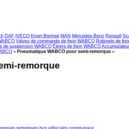
ch
DAF
IVECO
Knorr-Bremse
MAN
Mercedes-Benz
Renault
Sc
 WABCO
Valves de commande de frein WABCO
Robinets de fr
s de suspension WABCO
Étriers de frein WABCO
Accumulateu
 WABCO
»
Pneumatique WABCO pour semi-remorque
»
emi-remorque
morques
remorques
bus
véhicules communaux