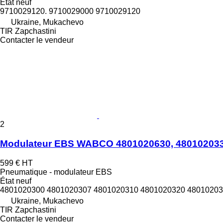
État
neuf
9710029120. 9710029000 9710029120
Ukraine, Mukachevo
TIR Zapchastini
Contacter le vendeur
2
Modulateur EBS WABCO 4801020630, 48010203
599 €
HT
Pneumatique - modulateur EBS
État
neuf
4801020300 4801020307 4801020310 4801020320 48010203
Ukraine, Mukachevo
TIR Zapchastini
Contacter le vendeur