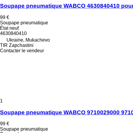
Soupape pneumatique WABCO 4630840410 pou
99 €
Soupape pneumatique
État
neuf
4630840410
Ukraine, Mukachevo
TIR Zapchastini
Contacter le vendeur
1
Soupape pneumatique WABCO 9710029000 9710
99 €
Soupape pneumatique