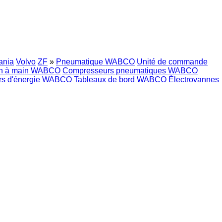
ania
Volvo
ZF
»
Pneumatique WABCO
Unité de commande
ein à main WABCO
Compresseurs pneumatiques WABCO
rs d'énergie WABCO
Tableaux de bord WABCO
Électrovannes