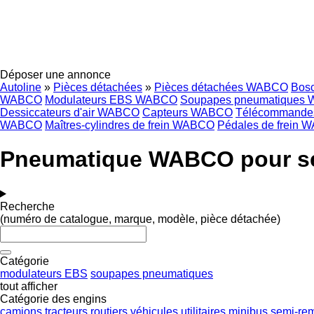
Déposer une annonce
Autoline
»
Pièces détachées
»
Pièces détachées WABCO
Bos
WABCO
Modulateurs EBS WABCO
Soupapes pneumatiques
Dessiccateurs d'air WABCO
Capteurs WABCO
Télécommande
WABCO
Maîtres-cylindres de frein WABCO
Pédales de frein
Pneumatique WABCO pour s
Recherche
(numéro de catalogue, marque, modèle, pièce détachée)
Catégorie
modulateurs EBS
soupapes pneumatiques
tout afficher
Catégorie des engins
camions
tracteurs routiers
véhicules utilitaires
minibus
semi-re