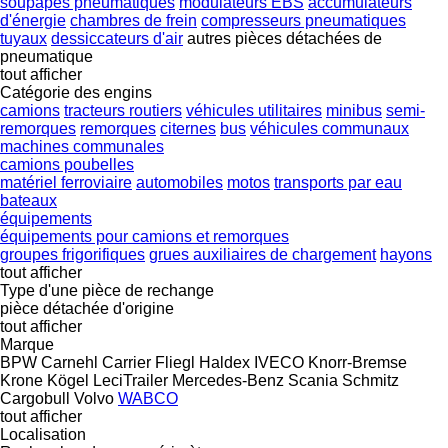
soupapes pneumatiques
modulateurs EBS
accumulateurs
d'énergie
chambres de frein
compresseurs pneumatiques
tuyaux
dessiccateurs d'air
autres pièces détachées de
pneumatique
tout afficher
Catégorie des engins
camions
tracteurs routiers
véhicules utilitaires
minibus
semi-
remorques
remorques
citernes
bus
véhicules communaux
machines communales
camions poubelles
matériel ferroviaire
automobiles
motos
transports par eau
bateaux
équipements
équipements pour camions et remorques
groupes frigorifiques
grues auxiliaires de chargement
hayons
tout afficher
Type d'une pièce de rechange
pièce détachée d'origine
tout afficher
Marque
BPW
Carnehl
Carrier
Fliegl
Haldex
IVECO
Knorr-Bremse
Krone
Kögel
LeciTrailer
Mercedes-Benz
Scania
Schmitz
Cargobull
Volvo
WABCO
tout afficher
Localisation