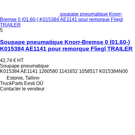
soupape pneumatique Knorr-
Bremse 0 (01.60-) K015384 AE1141 pour remorque Fliegl
TRAILER
5
Soupape pneumatique Knorr-Bremse 0 (01.60-)
K015384 AE1141 pour remorque Fliegl TRAILER
42,74 €
HT
Soupape pneumatique
K015384 AE1141 1260580 1141652 1058517 K015384N00
Estonie, Tallinn
TruckParts Eesti OÜ
Contacter le vendeur