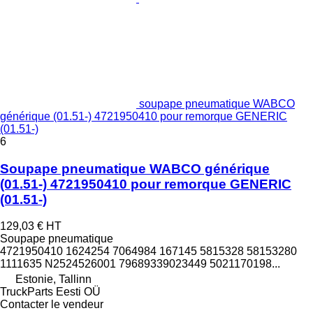
soupape pneumatique WABCO
générique (01.51-) 4721950410 pour remorque GENERIC
(01.51-)
6
Soupape pneumatique WABCO générique
(01.51-) 4721950410 pour remorque GENERIC
(01.51-)
129,03 €
HT
Soupape pneumatique
4721950410 1624254 7064984 167145 5815328 58153280
1111635 N2524526001 79689339023449 5021170198...
Estonie, Tallinn
TruckParts Eesti OÜ
Contacter le vendeur