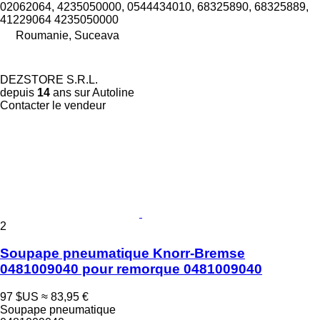
02062064, 4235050000, 0544434010, 68325890, 68325889,
41229064 4235050000
Roumanie, Suceava
DEZSTORE S.R.L.
depuis
14
ans sur Autoline
Contacter le vendeur
2
Soupape pneumatique Knorr-Bremse
0481009040 pour remorque 0481009040
97 $US
≈ 83,95 €
Soupape pneumatique