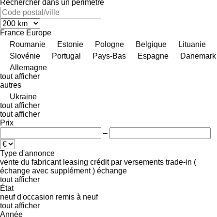
Rechercher dans un périmètre
France
Europe
Roumanie
Estonie
Pologne
Belgique
Lituanie
Slovénie
Portugal
Pays-Bas
Espagne
Danemark
Allemagne
tout afficher
autres
Ukraine
tout afficher
tout afficher
Prix
–
Type d'annonce
vente
du fabricant
leasing
crédit
par versements
trade-in (
échange avec supplément )
échange
tout afficher
État
neuf
d'occasion
remis à neuf
tout afficher
Année