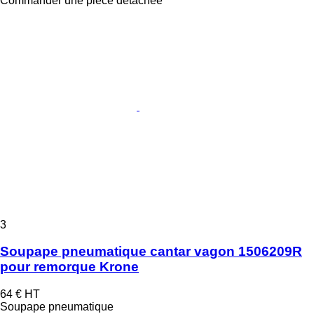
Commander une pièce détachée
3
Soupape pneumatique cantar vagon 1506209R
pour remorque Krone
64 €
HT
Soupape pneumatique