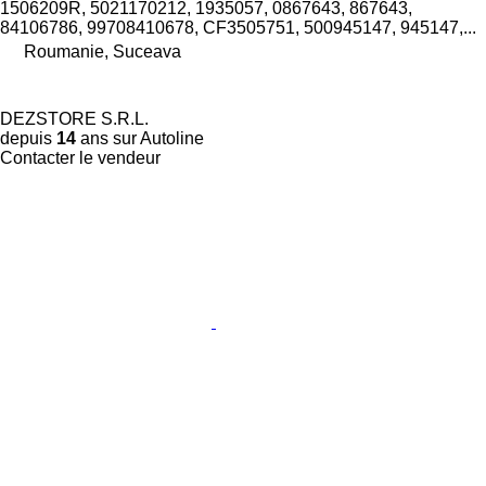
1506209R, 5021170212, 1935057, 0867643, 867643,
84106786, 99708410678, CF3505751, 500945147, 945147,...
Roumanie, Suceava
DEZSTORE S.R.L.
depuis
14
ans sur Autoline
Contacter le vendeur