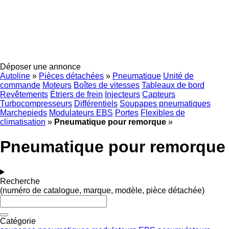
Déposer une annonce
Autoline
»
Pièces détachées
»
Pneumatique
Unité de
commande
Moteurs
Boîtes de vitesses
Tableaux de bord
Revêtements
Étriers de frein
Injecteurs
Capteurs
Turbocompresseurs
Différentiels
Soupapes pneumatiques
Marchepieds
Modulateurs EBS
Portes
Flexibles de
climatisation
»
Pneumatique pour remorque
»
Pneumatique pour remorque
Recherche
(numéro de catalogue, marque, modèle, pièce détachée)
Catégorie