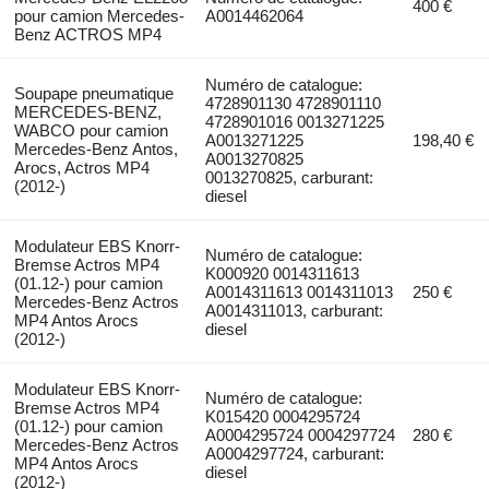
400 €
pour camion Mercedes-
A0014462064
Benz ACTROS MP4
Numéro de catalogue:
Soupape pneumatique
4728901130 4728901110
MERCEDES-BENZ,
4728901016 0013271225
WABCO pour camion
A0013271225
198,40 €
Mercedes-Benz Antos,
A0013270825
Arocs, Actros MP4
0013270825, carburant:
(2012-)
diesel
Modulateur EBS Knorr-
Numéro de catalogue:
Bremse Actros MP4
K000920 0014311613
(01.12-) pour camion
A0014311613 0014311013
250 €
Mercedes-Benz Actros
A0014311013, carburant:
MP4 Antos Arocs
diesel
(2012-)
Modulateur EBS Knorr-
Numéro de catalogue:
Bremse Actros MP4
K015420 0004295724
(01.12-) pour camion
A0004295724 0004297724
280 €
Mercedes-Benz Actros
A0004297724, carburant:
MP4 Antos Arocs
diesel
(2012-)