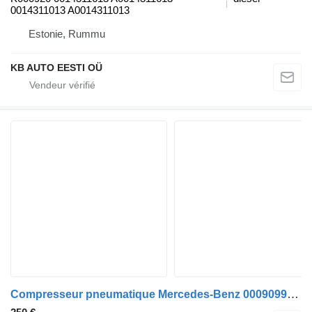
0014311013 A0014311013
Estonie, Rummu
KB AUTO EESTI OÜ
Compresseur pneumatique Mercedes-Benz 0009099965 pour camion Mercedes-Benz Actros MP4 Antos Arocs (2012-)