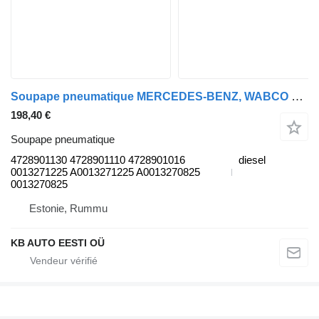
Soupape pneumatique MERCEDES-BENZ, WABCO 4728901130 pour camion Mercedes-Benz Antos, Arocs, Actros MP4 (2012-)
198,40 €
Soupape pneumatique
4728901130 4728901110 4728901016
diesel
0013271225 A0013271225 A0013270825
0013270825
Estonie, Rummu
KB AUTO EESTI OÜ