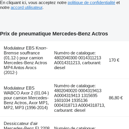
En cliquant ici, vous acceptez notre
politique de confidentialité
et
notre
accord utilisateur
.
Prix de pneumatique Mercedes-Benz Actros
Modulateur EBS Knorr-
Bremse souffrance
Numéro de catalogue:
(01.12-) pour camion
4802040300 0014311213
170 €
Mercedes-Benz Actros
A0014311213, carburant:
MP4 Antos Arocs
diesel
(2012-)
Numéro de catalogue:
Modulateur EBS
4802040020 0004319413
WABCO Axor 2 (01.04-)
A0004319413 1315695
pour camion Mercedes-
86,80 €
1601034 1935136
Benz Actros, Axor MP1,
0004318713 A0004318713,
MP2, MP3 (1996-2014)
carburant: diesel
Dessiccateur d'air
Mercedes-Benz EL2208
Numéro de catalogue: