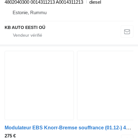
4802040300 0014311213 A0014311213
diesel
Estonie, Rummu
KB AUTO EESTI OÜ
Modulateur EBS Knorr-Bremse souffrance (01.12-) 4801065110 pour camion Mercedes-Benz Actros MP4 Antos Arocs (2012-)
275 €