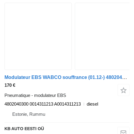
Modulateur EBS WABCO souffrance (01.12-) 4802040300 pour camion Mercedes-Benz Actros MP4 Antos Arocs (2012-)
170 €
Pneumatique - modulateur EBS
4802040300 0014311213 A0014311213
diesel
Estonie, Rummu
KB AUTO EESTI OÜ