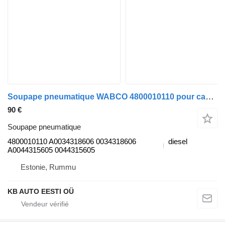
Soupape pneumatique WABCO 4800010110 pour camion Mercedes-Benz Actros, Axor MP1, MP2, MP3 (1996-2014)
90 €
Soupape pneumatique
4800010110 A0034318606 0034318606
diesel
A0044315605 0044315605
Estonie, Rummu
KB AUTO EESTI OÜ