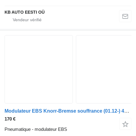
KB AUTO EESTI OÜ
Modulateur EBS Knorr-Bremse souffrance (01.12-) 4802040300 pour camion Mercedes-Benz Actros MP4 Antos Arocs (2012-)
170 €
Pneumatique - modulateur EBS