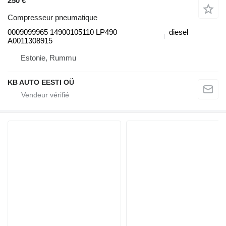
250 €
Compresseur pneumatique
0009099965 14900105110 LP490
diesel
A0011308915
Estonie, Rummu
KB AUTO EESTI OÜ