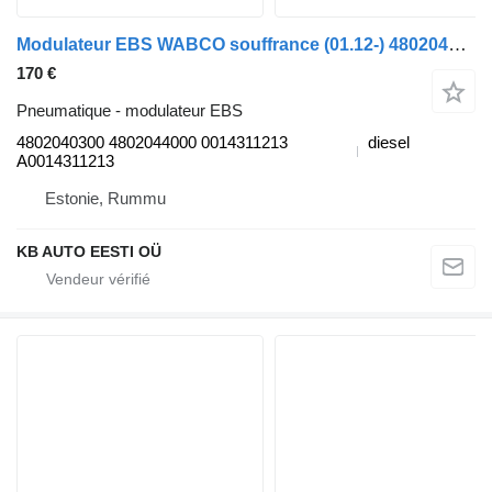
Modulateur EBS WABCO souffrance (01.12-) 4802040300 pour camion Mercedes-Benz Actros MP4 Antos Arocs (2012-)
170 €
Pneumatique - modulateur EBS
4802040300 4802044000 0014311213
diesel
A0014311213
Estonie, Rummu
KB AUTO EESTI OÜ