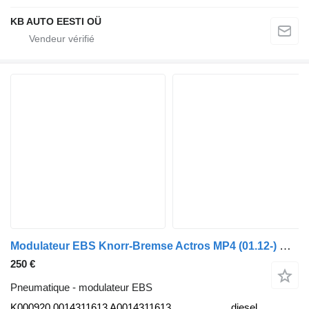
KB AUTO EESTI OÜ
Modulateur EBS Knorr-Bremse Actros MP4 (01.12-) K000920 pour camion Mercedes-Benz Actros MP4 Antos Arocs (2012-)
250 €
Pneumatique - modulateur EBS
K000920 0014311613 A0014311613
diesel