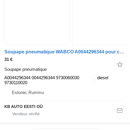
Soupape pneumatique WABCO A0044296344 pour camion Mercedes-Benz Actros MP4 Antos Arocs (2012-)
31 €
Soupape pneumatique
A0044296344 0044296344 9730060030
diesel
9730110020
Estonie, Rummu
KB AUTO EESTI OÜ