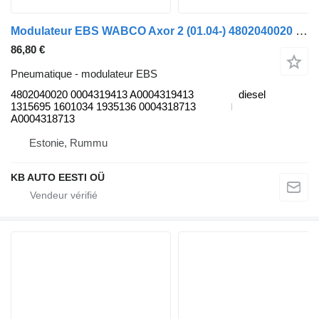
Modulateur EBS WABCO Axor 2 (01.04-) 4802040020 pour camion Mercedes-Benz Actros, Axor MP1, MP2, MP3 (1996-2014)
86,80 €
Pneumatique - modulateur EBS
4802040020 0004319413 A0004319413
diesel
1315695 1601034 1935136 0004318713
A0004318713
Estonie, Rummu
KB AUTO EESTI OÜ