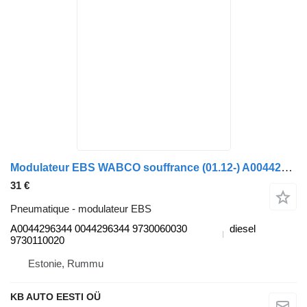
Modulateur EBS WABCO souffrance (01.12-) A0044296344 pour camion Mercedes-Benz Actros MP4 Antos Arocs (2012-)
31 €
Pneumatique - modulateur EBS
A0044296344 0044296344 9730060030
diesel
9730110020
Estonie, Rummu
KB AUTO EESTI OÜ