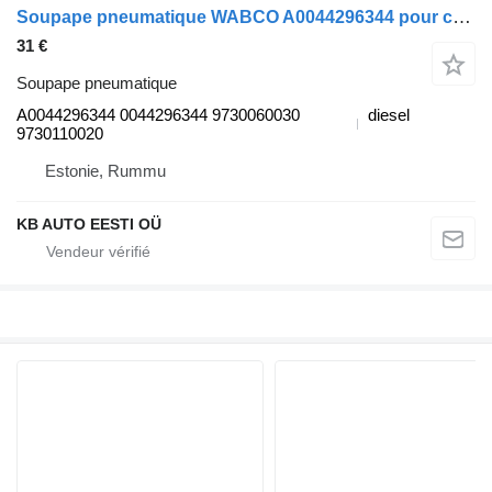
Soupape pneumatique WABCO A0044296344 pour camion Mercedes-Benz Actros MP4 Antos Arocs (2012-)
31 €
Soupape pneumatique
A0044296344 0044296344 9730060030
diesel
9730110020
Estonie, Rummu
KB AUTO EESTI OÜ