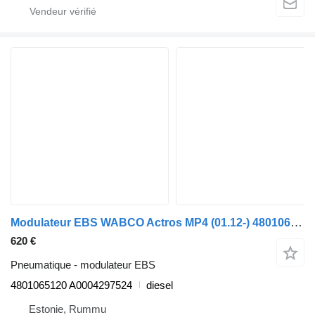
Modulateur EBS WABCO Actros MP4 (01.12-) 4801065120 pour camion Mercedes-Benz Actros MP4 Antos Arocs (2012-)
620 €
Pneumatique - modulateur EBS
4801065120 A0004297524
diesel
Estonie, Rummu