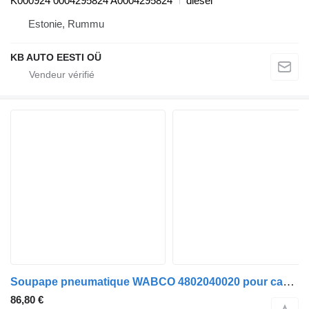
K000924 0004295824 A0004295824
diesel
Estonie, Rummu
KB AUTO EESTI OÜ
Soupape pneumatique WABCO 4802040020 pour camion Mercedes-Benz Actros, Axor MP1, MP2, MP3 (1996-2014)
86,80 €