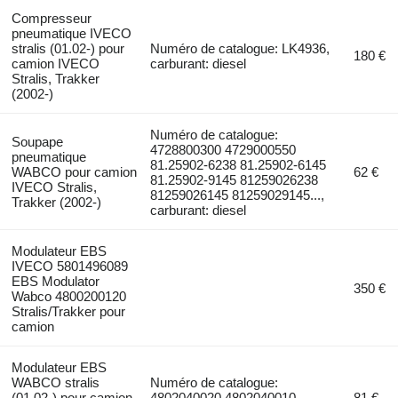
Compresseur
pneumatique IVECO
stralis (01.02-) pour
Numéro de catalogue: LK4936,
180 €
camion IVECO
carburant: diesel
Stralis, Trakker
(2002-)
Numéro de catalogue:
Soupape
4728800300 4729000550
pneumatique
81.25902-6238 81.25902-6145
WABCO pour camion
62 €
81.25902-9145 81259026238
IVECO Stralis,
81259026145 81259029145...,
Trakker (2002-)
carburant: diesel
Modulateur EBS
IVECO 5801496089
EBS Modulator
350 €
Wabco 4800200120
Stralis/Trakker pour
camion
Modulateur EBS
WABCO stralis
Numéro de catalogue:
(01.02-) pour camion
4802040020 4802040010,
81 €