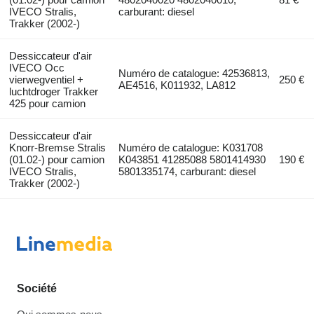
IVECO Stralis,
carburant: diesel
Trakker (2002-)
Dessiccateur d'air
IVECO Occ
Numéro de catalogue: 42536813,
vierwegventiel +
250 €
AE4516, K011932, LA812
luchtdroger Trakker
425 pour camion
Dessiccateur d'air
Knorr-Bremse Stralis
Numéro de catalogue: K031708
(01.02-) pour camion
K043851 41285088 5801414930
190 €
IVECO Stralis,
5801335174, carburant: diesel
Trakker (2002-)
Société