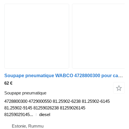
Soupape pneumatique WABCO 4728800300 pour camion IVECO Stralis, Trakker (2002-)
62 €
Soupape pneumatique
4728800300 4729000550 81.25902-6238 81.25902-6145
81.25902-9145 81259026238 81259026145
81259029145...
diesel
Estonie, Rummu