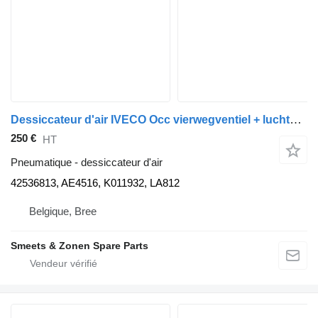
Dessiccateur d'air IVECO Occ vierwegventiel + luchtdroger Trakker 425 42536813 pour camion
250 €
HT
Pneumatique - dessiccateur d'air
42536813, AE4516, K011932, LA812
Belgique, Bree
Smeets & Zonen Spare Parts