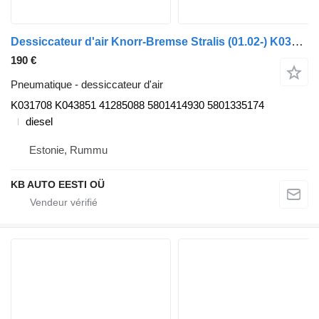
Dessiccateur d'air Knorr-Bremse Stralis (01.02-) K031708 K043851 pour camion IVECO Stralis, Trakker (2002-)
190 €
Pneumatique - dessiccateur d'air
K031708 K043851 41285088 5801414930 5801335174
diesel
Estonie, Rummu
KB AUTO EESTI OÜ