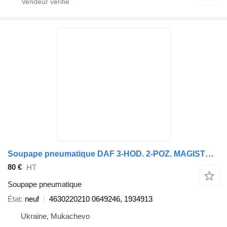
Soupape pneumatique DAF 3-HOD. 2-POZ. MAGISTRALNIY WABCO 4630220210 pour camion DAF 95XF,LF45/55,CF65/75,XF95/105
80 €
HT
Soupape pneumatique
État
neuf
4630220210 0649246, 1934913
Ukraine, Mukachevo