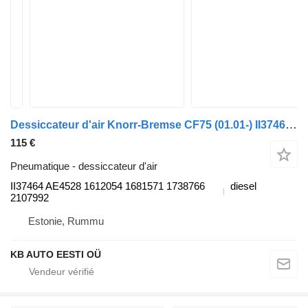
Dessiccateur d'air Knorr-Bremse CF75 (01.01-) II37464 AE4528 pour camion DAF LF45, LF55, LF180, CF65, CF75, CF85 (2001-)
115 €
Pneumatique - dessiccateur d'air
II37464 AE4528 1612054 1681571 1738766
diesel
2107992
Estonie, Rummu
KB AUTO EESTI OÜ