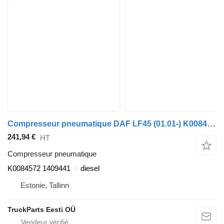
Compresseur pneumatique DAF LF45 (01.01-) K0084572 pour camion DAF LF45, LF55, LF180, CF65, CF75, CF85 (2001-)
241,94 €
HT
Compresseur pneumatique
K0084572 1409441
diesel
Estonie, Tallinn
TruckParts Eesti OÜ