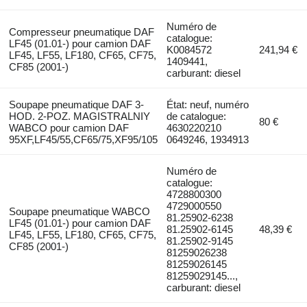
Numéro de
Compresseur pneumatique DAF
catalogue:
LF45 (01.01-) pour camion DAF
K0084572
241,94 €
LF45, LF55, LF180, CF65, CF75,
1409441,
CF85 (2001-)
carburant: diesel
Soupape pneumatique DAF 3-
État: neuf, numéro
HOD. 2-POZ. MAGISTRALNIY
de catalogue:
80 €
WABCO pour camion DAF
4630220210
95XF,LF45/55,CF65/75,XF95/105
0649246, 1934913
Numéro de
catalogue:
4728800300
4729000550
Soupape pneumatique WABCO
81.25902-6238
LF45 (01.01-) pour camion DAF
81.25902-6145
48,39 €
LF45, LF55, LF180, CF65, CF75,
81.25902-9145
CF85 (2001-)
81259026238
81259026145
81259029145...,
carburant: diesel