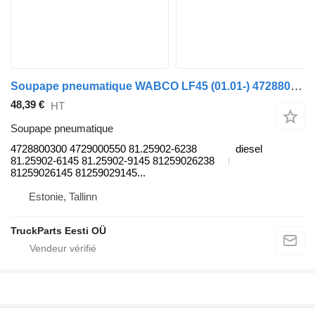
Soupape pneumatique WABCO LF45 (01.01-) 4728800300 pour camion DAF LF45, LF55, LF180, CF65, CF75, CF85 (2001-)
48,39 €
HT
Soupape pneumatique
4728800300 4729000550 81.25902-6238
diesel
81.25902-6145 81.25902-9145 81259026238
81259026145 81259029145...
Estonie, Tallinn
TruckParts Eesti OÜ