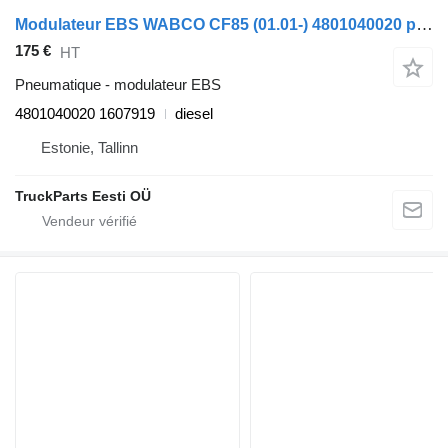
Modulateur EBS WABCO CF85 (01.01-) 4801040020 pour camion DAF LF45, LF55, LF180, CF65, CF75, CF85 (2001-)
175 €
HT
Pneumatique - modulateur EBS
4801040020 1607919
diesel
Estonie, Tallinn
TruckParts Eesti OÜ