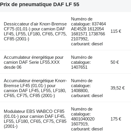
Prix de pneumatique DAF LF 55
Numéro de
Dessiccateur d'air Knorr-Bremse
catalogue: II37464
CF75 (01.01-) pour camion DAF
AE4528 1612054
115 €
LF45, LF55, LF180, CF65, CF75,
1681571 1738766
CF85 (2001-)
2107992,
carburant: diesel
Accumulateur énergétique pour
Numéro de
camion DAF Serie LF55.XXX
catalogue:
50 €
desde 06
1407651
Accumulateur énergétique Knorr-
Numéro de
Bremse LF45 (01.01-) pour
catalogue:
39,52 €
camion DAF LF45, LF55, LF180,
1408800,
CF65, CF75, CF85 (2001-)
carburant: diesel
Numéro de
Modulateur EBS WABCO CF85
catalogue:
(01.01-) pour camion DAF LF45,
4801040020
175 €
LF55, LF180, CF65, CF75, CF85
1607919,
(2001-)
carburant: diesel