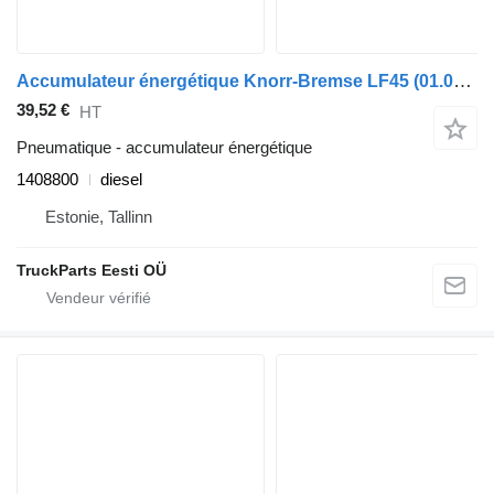
Accumulateur énergétique Knorr-Bremse LF45 (01.01-) 1408800 pour camion DAF LF45, LF55, LF180, CF65, CF75, CF85 (2001-)
39,52 €
HT
Pneumatique - accumulateur énergétique
1408800
diesel
Estonie, Tallinn
TruckParts Eesti OÜ