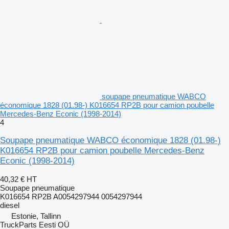
soupape pneumatique WABCO
économique 1828 (01.98-) K016654 RP2B pour camion poubelle
Mercedes-Benz Econic (1998-2014)
4
Soupape pneumatique WABCO économique 1828 (01.98-)
K016654 RP2B pour camion poubelle Mercedes-Benz
Econic (1998-2014)
40,32 €
HT
Soupape pneumatique
K016654 RP2B A0054297944 0054297944
diesel
Estonie, Tallinn
TruckParts Eesti OÜ