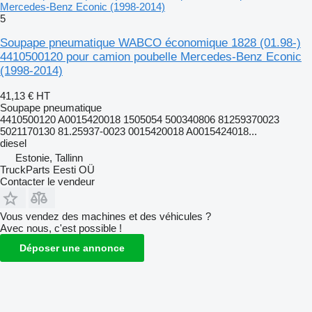
Mercedes-Benz Econic (1998-2014)
5
Soupape pneumatique WABCO économique 1828 (01.98-)
4410500120 pour camion poubelle Mercedes-Benz Econic
(1998-2014)
41,13 €
HT
Soupape pneumatique
4410500120 A0015420018 1505054 500340806 81259370023
5021170130 81.25937-0023 0015420018 A0015424018...
diesel
Estonie, Tallinn
TruckParts Eesti OÜ
Contacter le vendeur
Vous vendez des machines et des véhicules ?
Avec nous, c'est possible !
Déposer une annonce