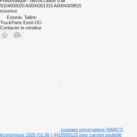
Pneumatique - dessiccateur d'air
9324000020 A0004301315 A0004309815
essence
Estonie, Tallinn
TruckParts Eesti OÜ
Contacter le vendeur
soupape pneumatique WABCO
économique 1828 (01.98-) 4410500120 pour camion poubelle