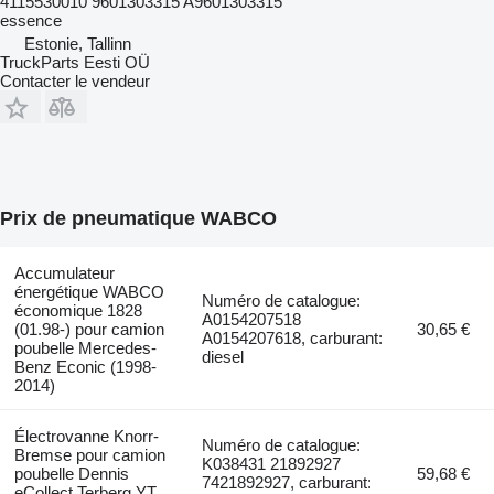
4115530010 9601303315 A9601303315
essence
Estonie, Tallinn
TruckParts Eesti OÜ
Contacter le vendeur
Prix de pneumatique WABCO
Accumulateur
énergétique WABCO
Numéro de catalogue:
économique 1828
A0154207518
(01.98-) pour camion
30,65 €
A0154207618, carburant:
poubelle Mercedes-
diesel
Benz Econic (1998-
2014)
Électrovanne Knorr-
Numéro de catalogue:
Bremse pour camion
K038431 21892927
poubelle Dennis
59,68 €
7421892927, carburant:
eCollect Terberg YT