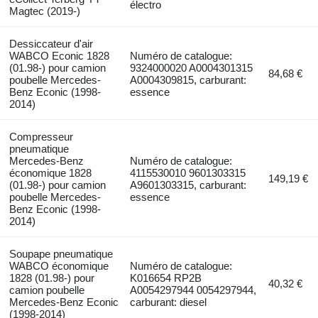
électro
Magtec (2019-)
Dessiccateur d'air
WABCO Econic 1828
Numéro de catalogue:
(01.98-) pour camion
9324000020 A0004301315
84,68 €
poubelle Mercedes-
A0004309815, carburant:
Benz Econic (1998-
essence
2014)
Compresseur
pneumatique
Mercedes-Benz
Numéro de catalogue:
économique 1828
4115530010 9601303315
149,19 €
(01.98-) pour camion
A9601303315, carburant:
poubelle Mercedes-
essence
Benz Econic (1998-
2014)
Soupape pneumatique
WABCO économique
Numéro de catalogue:
1828 (01.98-) pour
K016654 RP2B
40,32 €
camion poubelle
A0054297944 0054297944,
Mercedes-Benz Econic
carburant: diesel
(1998-2014)