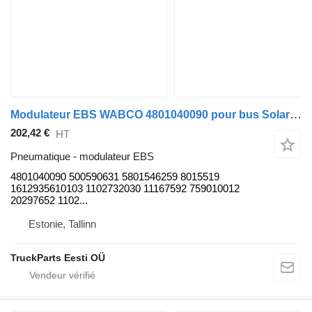
Modulateur EBS WABCO 4801040090 pour bus Solaris Urbino, Alpino, Vacanza (1999-)
202,42 €
HT
Pneumatique - modulateur EBS
4801040090 500590631 5801546259 8015519
1612935610103 1102732030 11167592 759010012
20297652 1102...
Estonie, Tallinn
TruckParts Eesti OÜ