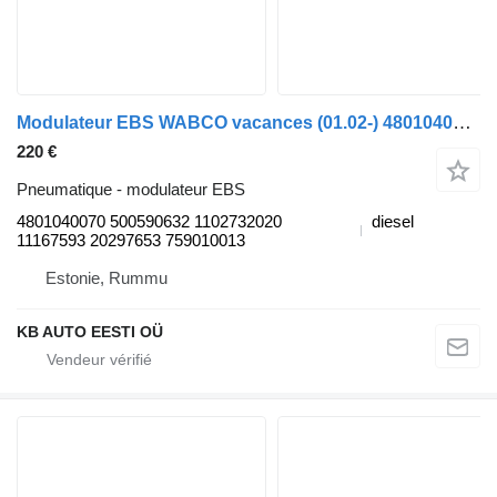
Modulateur EBS WABCO vacances (01.02-) 4801040070 pour bus Solaris Urbino, Alpino, Vacanza (1999-)
220 €
Pneumatique - modulateur EBS
4801040070 500590632 1102732020
diesel
11167593 20297653 759010013
Estonie, Rummu
KB AUTO EESTI OÜ