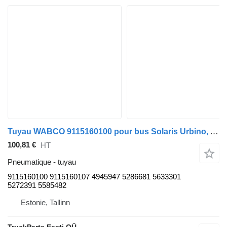
Tuyau WABCO 9115160100 pour bus Solaris Urbino, Alpino, Vacanza (1999-)
100,81 €
HT
Pneumatique - tuyau
9115160100 9115160107 4945947 5286681 5633301
5272391 5585482
Estonie, Tallinn
TruckParts Eesti OÜ