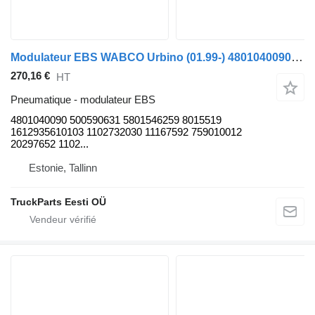
Modulateur EBS WABCO Urbino (01.99-) 4801040090 pour bus Solaris Urbino, Alpino, Vacanza (1999-)
270,16 €
HT
Pneumatique - modulateur EBS
4801040090 500590631 5801546259 8015519
1612935610103 1102732030 11167592 759010012
20297652 1102...
Estonie, Tallinn
TruckParts Eesti OÜ