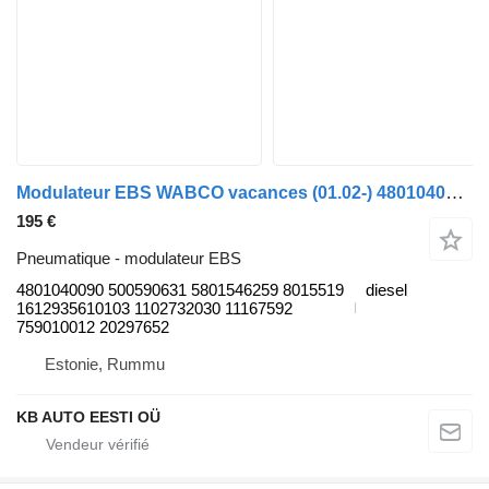
Modulateur EBS WABCO vacances (01.02-) 4801040090 pour bus Solaris Urbino, Alpino, Vacanza (1999-)
195 €
Pneumatique - modulateur EBS
4801040090 500590631 5801546259 8015519
diesel
1612935610103 1102732030 11167592
759010012 20297652
Estonie, Rummu
KB AUTO EESTI OÜ