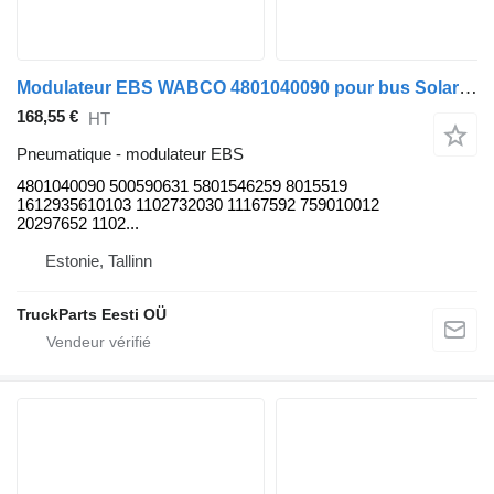
Modulateur EBS WABCO 4801040090 pour bus Solaris Urbino, Alpino, Vacanza (1999-)
168,55 €
HT
Pneumatique - modulateur EBS
4801040090 500590631 5801546259 8015519
1612935610103 1102732030 11167592 759010012
20297652 1102...
Estonie, Tallinn
TruckParts Eesti OÜ