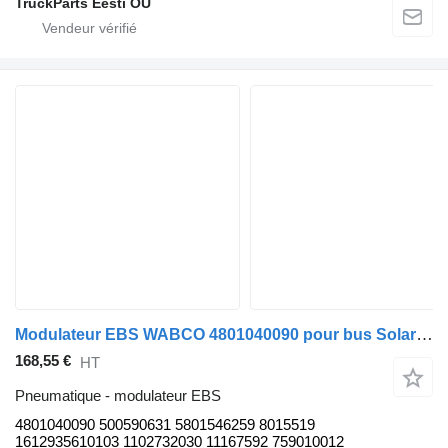
TruckParts Eesti OÜ
Modulateur EBS WABCO 4801040090 pour bus Solaris Urbino, Alpino, Vacanza (1999-)
168,55 €
HT
Pneumatique - modulateur EBS
4801040090 500590631 5801546259 8015519
1612935610103 1102732030 11167592 759010012