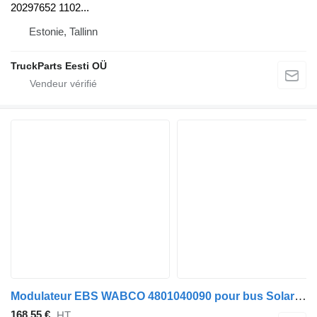
20297652 1102...
Estonie, Tallinn
TruckParts Eesti OÜ
Modulateur EBS WABCO 4801040090 pour bus Solaris Urbino, Alpino, Vacanza (1999-)
168,55 €
HT