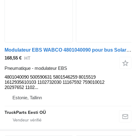
Modulateur EBS WABCO 4801040090 pour bus Solaris Urbino, Alpino, Vacanza (1999-)
168,55 €
HT
Pneumatique - modulateur EBS
4801040090 500590631 5801546259 8015519
1612935610103 1102732030 11167592 759010012
20297652 1102...
Estonie, Tallinn
TruckParts Eesti OÜ