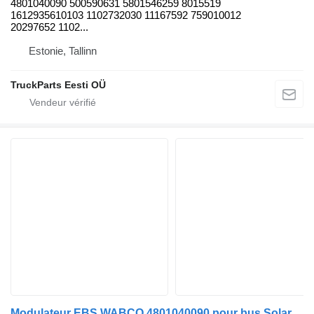
4801040090 500590631 5801546259 8015519
1612935610103 1102732030 11167592 759010012
20297652 1102...
Estonie, Tallinn
TruckParts Eesti OÜ
Modulateur EBS WABCO 4801040090 pour bus Solaris Urbino, Alpino, Vacanza (1999-)