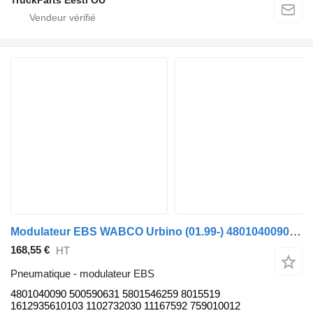
Modulateur EBS WABCO Urbino (01.99-) 4801040090 pour bus Solaris Urbino, Alpino, Vacanza (1999-)
168,55 €
HT
Pneumatique - modulateur EBS
4801040090 500590631 5801546259 8015519
1612935610103 1102732030 11167592 759010012