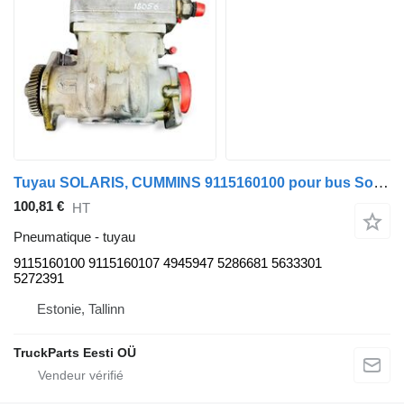
Tuyau SOLARIS, CUMMINS 9115160100 pour bus Solaris Urbino, Alpino, Vacanza (1999-)
100,81 €
HT
Pneumatique - tuyau
9115160100 9115160107 4945947 5286681 5633301
5272391
Estonie, Tallinn
TruckParts Eesti OÜ