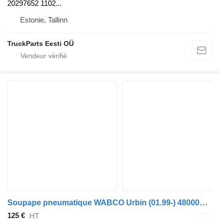
20297652 1102...
Estonie, Tallinn
TruckParts Eesti OÜ
Soupape pneumatique WABCO Urbin (01.99-) 4800020220 pour bus Solaris Urbino, Alpino, Vacanza (1999-)
125 €
HT