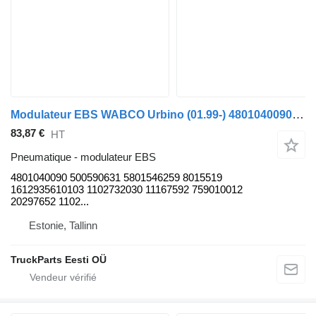
Modulateur EBS WABCO Urbino (01.99-) 4801040090 pour bus Solaris Urbino, Alpino, Vacanza (1999-)
83,87 €
HT
Pneumatique - modulateur EBS
4801040090 500590631 5801546259 8015519
1612935610103 1102732030 11167592 759010012
20297652 1102...
Estonie, Tallinn
TruckParts Eesti OÜ