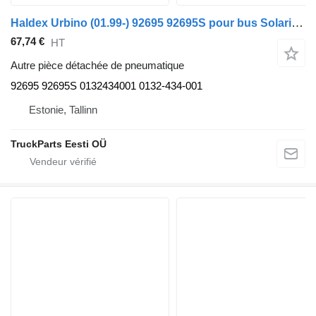
Haldex Urbino (01.99-) 92695 92695S pour bus Solaris Urbino, Alpino, Vacanza (1999-)
67,74 €
HT
Autre pièce détachée de pneumatique
92695 92695S 0132434001 0132-434-001
Estonie, Tallinn
TruckParts Eesti OÜ