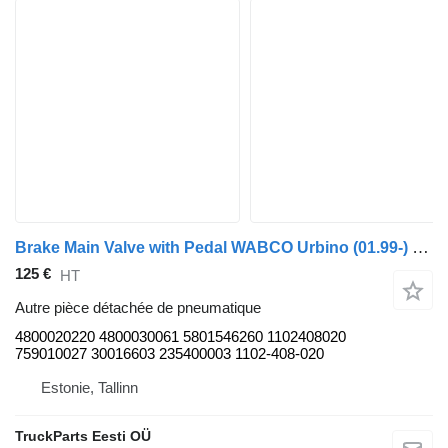
Brake Main Valve with Pedal WABCO Urbino (01.99-) 4800020220 pour bus Solaris Urbino, Alpino, Vacanza (1999-)
125 €
HT
Autre pièce détachée de pneumatique
4800020220 4800030061 5801546260 1102408020
759010027 30016603 235400003 1102-408-020
Estonie, Tallinn
TruckParts Eesti OÜ