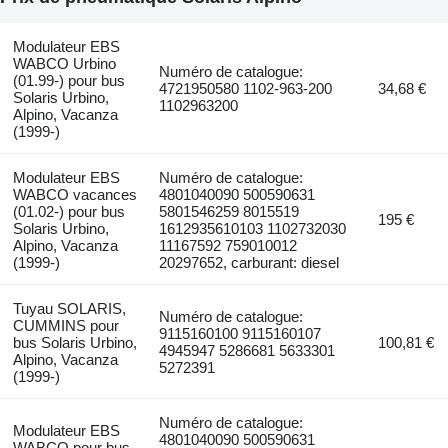
Modulateur EBS
WABCO Urbino
Numéro de catalogue:
(01.99-) pour bus
4721950580 1102-963-200
34,68 €
Solaris Urbino,
1102963200
Alpino, Vacanza
(1999-)
Modulateur EBS
Numéro de catalogue:
WABCO vacances
4801040090 500590631
(01.02-) pour bus
5801546259 8015519
195 €
Solaris Urbino,
1612935610103 1102732030
Alpino, Vacanza
11167592 759010012
(1999-)
20297652, carburant: diesel
Tuyau SOLARIS,
Numéro de catalogue:
CUMMINS pour
9115160100 9115160107
bus Solaris Urbino,
100,81 €
4945947 5286681 5633301
Alpino, Vacanza
5272391
(1999-)
Numéro de catalogue:
Modulateur EBS
4801040090 500590631
WABCO pour bus