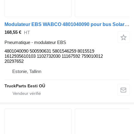
Modulateur EBS WABCO 4801040090 pour bus Solaris Urbino, Alpino, Vacanza (1999-)
168,55 €
HT
Pneumatique - modulateur EBS
4801040090 500590631 5801546259 8015519
1612935610103 1102732030 11167592 759010012
20297652
Estonie, Tallinn
TruckParts Eesti OÜ