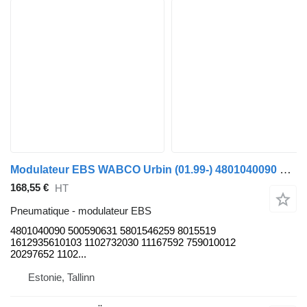
Modulateur EBS WABCO Urbin (01.99-) 4801040090 pour bus Solaris Urbino, Alpino, Vacanza (1999-)
168,55 €
HT
Pneumatique - modulateur EBS
4801040090 500590631 5801546259 8015519
1612935610103 1102732030 11167592 759010012
20297652 1102...
Estonie, Tallinn