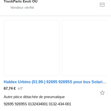
TruckParts Eesti OÜ
Haldex Urbino (01.99-) 92695 92695S pour bus Solaris Urbino, Alpino, Vacanza (1999-)
67,74 €
HT
Autre pièce détachée de pneumatique
92695 92695S 0132434001 0132-434-001