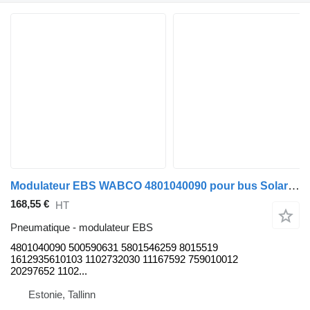
Modulateur EBS WABCO 4801040090 pour bus Solaris Urbino, Alpino, Vacanza (1999-)
168,55 €
HT
Pneumatique - modulateur EBS
4801040090 500590631 5801546259 8015519
1612935610103 1102732030 11167592 759010012
20297652 1102...
Estonie, Tallinn