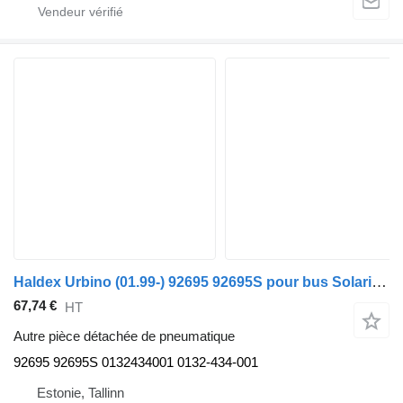
Haldex Urbino (01.99-) 92695 92695S pour bus Solaris Urbino, Alpino, Vacanza (1999-)
67,74 €
HT
Autre pièce détachée de pneumatique
92695 92695S 0132434001 0132-434-001
Estonie, Tallinn