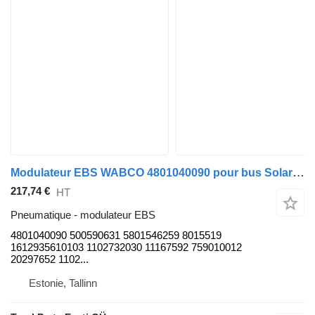
Modulateur EBS WABCO 4801040090 pour bus Solaris Urbino, Alpino, Vacanza (1999-)
217,74 €
HT
Pneumatique - modulateur EBS
4801040090 500590631 5801546259 8015519
1612935610103 1102732030 11167592 759010012
20297652 1102...
Estonie, Tallinn