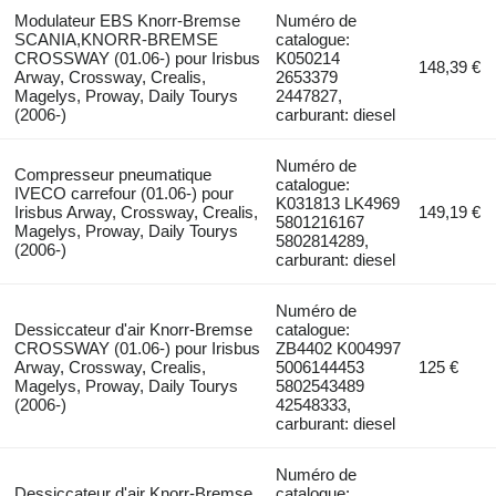
Modulateur EBS Knorr-Bremse
Numéro de
SCANIA,KNORR-BREMSE
catalogue:
CROSSWAY (01.06-) pour Irisbus
K050214
148,39 €
Arway, Crossway, Crealis,
2653379
Magelys, Proway, Daily Tourys
2447827,
(2006-)
carburant: diesel
Numéro de
Compresseur pneumatique
catalogue:
IVECO carrefour (01.06-) pour
K031813 LK4969
Irisbus Arway, Crossway, Crealis,
149,19 €
5801216167
Magelys, Proway, Daily Tourys
5802814289,
(2006-)
carburant: diesel
Numéro de
Dessiccateur d'air Knorr-Bremse
catalogue:
CROSSWAY (01.06-) pour Irisbus
ZB4402 K004997
Arway, Crossway, Crealis,
5006144453
125 €
Magelys, Proway, Daily Tourys
5802543489
(2006-)
42548333,
carburant: diesel
Numéro de
Dessiccateur d'air Knorr-Bremse
catalogue: