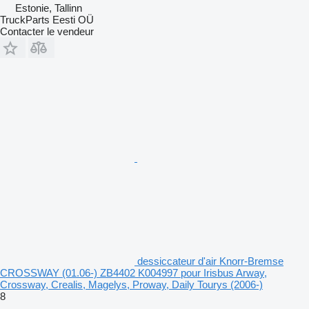
Estonie, Tallinn
TruckParts Eesti OÜ
Contacter le vendeur
dessiccateur d'air Knorr-Bremse
CROSSWAY (01.06-) ZB4402 K004997 pour Irisbus Arway,
Crossway, Crealis, Magelys, Proway, Daily Tourys (2006-)
8