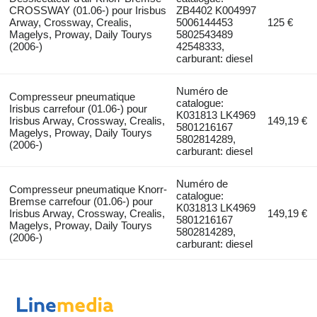
CROSSWAY (01.06-) pour Irisbus
ZB4402 K004997
Arway, Crossway, Crealis,
5006144453
125 €
Magelys, Proway, Daily Tourys
5802543489
(2006-)
42548333,
carburant: diesel
Numéro de
Compresseur pneumatique
catalogue:
Irisbus carrefour (01.06-) pour
K031813 LK4969
Irisbus Arway, Crossway, Crealis,
149,19 €
5801216167
Magelys, Proway, Daily Tourys
5802814289,
(2006-)
carburant: diesel
Numéro de
Compresseur pneumatique Knorr-
catalogue:
Bremse carrefour (01.06-) pour
K031813 LK4969
Irisbus Arway, Crossway, Crealis,
149,19 €
5801216167
Magelys, Proway, Daily Tourys
5802814289,
(2006-)
carburant: diesel