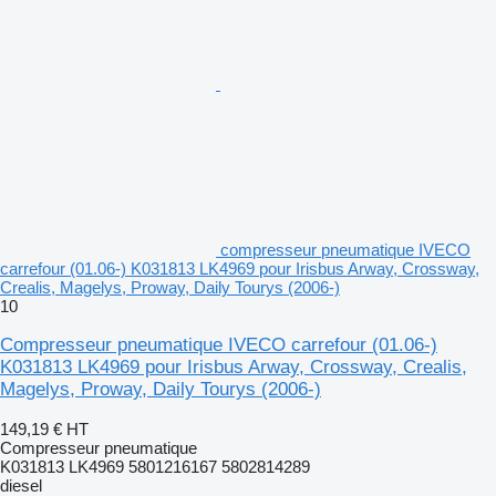
compresseur pneumatique IVECO
carrefour (01.06-) K031813 LK4969 pour Irisbus Arway, Crossway,
Crealis, Magelys, Proway, Daily Tourys (2006-)
10
Compresseur pneumatique IVECO carrefour (01.06-)
K031813 LK4969 pour Irisbus Arway, Crossway, Crealis,
Magelys, Proway, Daily Tourys (2006-)
149,19 €
HT
Compresseur pneumatique
K031813 LK4969 5801216167 5802814289
diesel