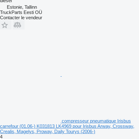
diesel
Estonie, Tallinn
TruckParts Eesti OÜ
Contacter le vendeur
compresseur pneumatique Irisbus
carrefour (01.06-) K031813 LK4969 pour Irisbus Arway, Crossway,
Crealis, Magelys, Proway, Daily Tourys (2006-)
4