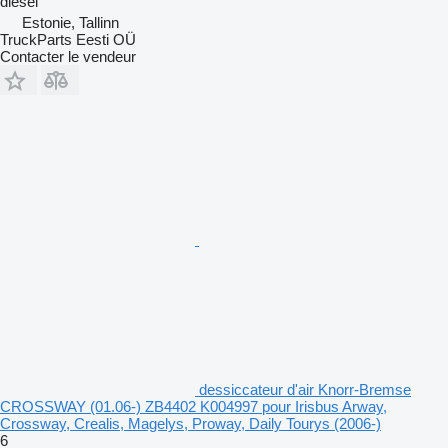
diesel
Estonie, Tallinn
TruckParts Eesti OÜ
Contacter le vendeur
dessiccateur d'air Knorr-Bremse
CROSSWAY (01.06-) ZB4402 K004997 pour Irisbus Arway,
Crossway, Crealis, Magelys, Proway, Daily Tourys (2006-)
6