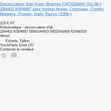
Dessiccateur d'air Knorr-Bremse CROSSWAY (01.06-)
ZB4402 K004997 pour Irisbus Arway, Crossway, Crealis,
Magelys, Proway, Daily Tourys (2006-)
125 €
HT
Pneumatique - dessiccateur d'air
ZB4402 K004997 5006144453 5802543489 42548333
diesel
Estonie, Tallinn
TruckParts Eesti OÜ
Contacter le vendeur