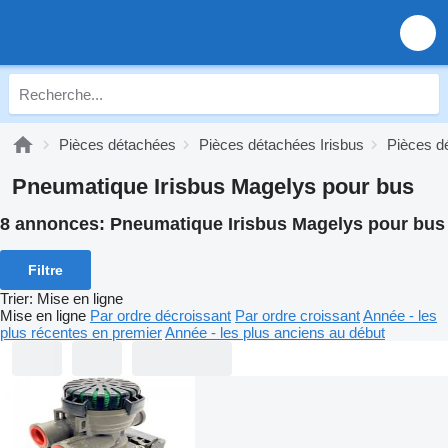
Pièces détachées
Pièces détachées Irisbus
Pièces d
Pneumatique Irisbus Magelys pour bus
8 annonces:
Pneumatique Irisbus Magelys pour bus
Filtre
Trier
:
Mise en ligne
Mise en ligne
Par ordre décroissant
Par ordre croissant
Année - les
plus récentes en premier
Année - les plus anciens au début