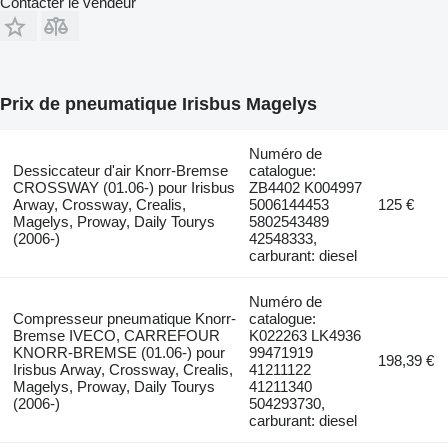
Contacter le vendeur
Prix de pneumatique Irisbus Magelys
Numéro de
Dessiccateur d'air Knorr-Bremse
catalogue:
CROSSWAY (01.06-) pour Irisbus
ZB4402 K004997
Arway, Crossway, Crealis,
5006144453
125 €
Magelys, Proway, Daily Tourys
5802543489
(2006-)
42548333,
carburant: diesel
Numéro de
Compresseur pneumatique Knorr-
catalogue:
Bremse IVECO, CARREFOUR
K022263 LK4936
KNORR-BREMSE (01.06-) pour
99471919
198,39 €
Irisbus Arway, Crossway, Crealis,
41211122
Magelys, Proway, Daily Tourys
41211340
(2006-)
504293730,
carburant: diesel