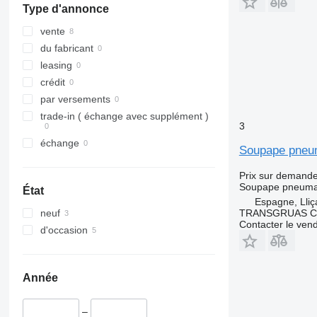
Type d'annonce
vente
du fabricant
leasing
crédit
par versements
trade-in ( échange avec supplément )
3
échange
Soupape pneum
Prix sur demand
Soupape pneuma
État
Espagne, Lliç
TRANSGRUAS CIA
neuf
Contacter le ven
d'occasion
Année
–