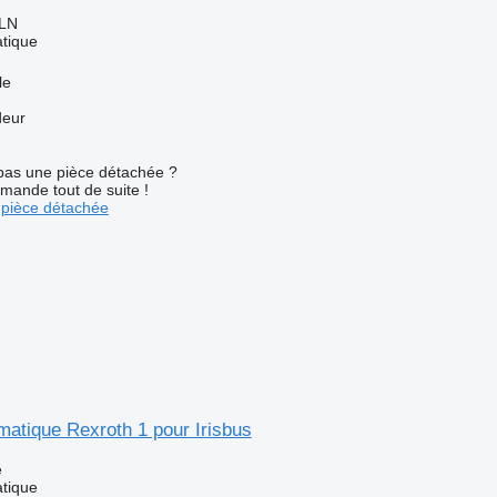
PLN
tique
le
deur
pas une pièce détachée ?
mande tout de suite !
pièce détachée
atique Rexroth 1 pour Irisbus
e
tique