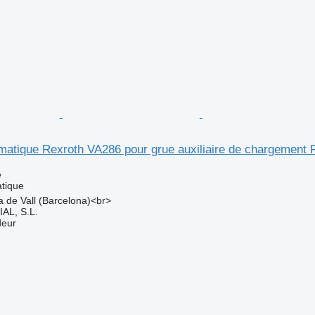
atique Rexroth VA286 pour grue auxiliaire de chargement 
e
tique
a de Vall (Barcelona)<br>
L, S.L.
deur