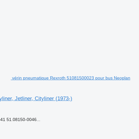
vérin pneumatique Rexroth 51081500023 pour bus Neoplan
er, Jetliner, Cityliner (1973-)
1 51.08150-0046...