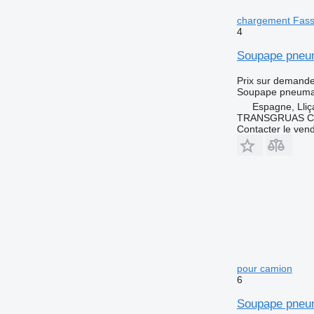
chargement Fass
4
Soupape pneum
Prix sur demand
Soupape pneuma
Espagne, Lliç
TRANSGRUAS CIA
Contacter le ven
pour camion
6
Soupape pneum