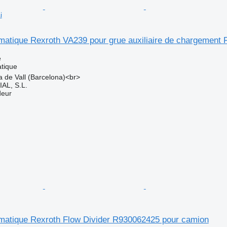
i
atique Rexroth VA239 pour grue auxiliaire de chargement 
e
tique
a de Vall (Barcelona)<br>
L, S.L.
deur
atique Rexroth Flow Divider R930062425 pour camion