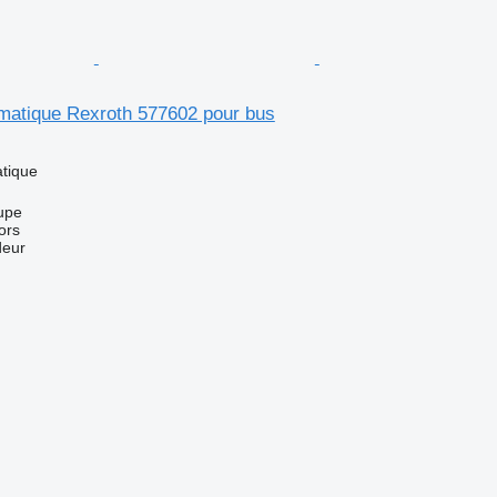
atique Rexroth 577602 pour bus
tique
upe
ors
deur