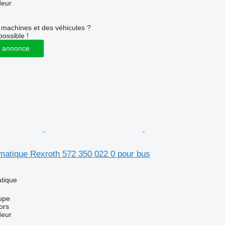
deur
machines et des véhicules ?
possible !
 annonce
atique Rexroth 572 350 022 0 pour bus
tique
upe
ors
deur