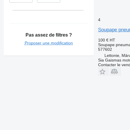
4
Soupape pneum
Pas assez de filtres ?
100 €
HT
Proposer une modification
Soupape pneuma
577602
Lettonie, Mār
Sia Gaismas mot
Contacter le ven