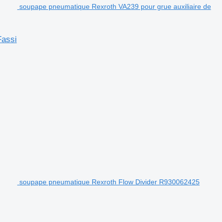
soupape pneumatique Rexroth VA239 pour grue auxiliaire de
Fassi
soupape pneumatique Rexroth Flow Divider R930062425