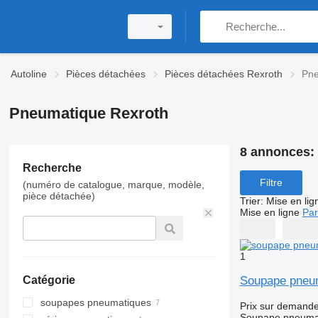
Autoline
Pièces détachées
Pièces détachées Rexroth
Pne
Pneumatique Rexroth
8 annonces:
Recherche
Filtre
(numéro de catalogue, marque, modèle,
pièce détachée)
Trier
:
Mise en lig
Mise en ligne
Par
1
Soupape pneum
Catégorie
soupapes pneumatiques
Prix sur demand
Soupape pneuma