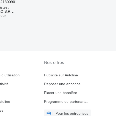
821300901
stesti
O S.R.L.
deur
Nos offres
d'utilisation
Publicité sur Autoline
ialité
Déposer une annonce
Placer une bannière
toline
Programme de partenariat
es
Pour les entreprises