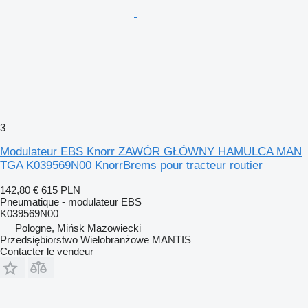
3
Modulateur EBS Knorr ZAWÓR GŁÓWNY HAMULCA MAN
TGA K039569N00 KnorrBrems pour tracteur routier
142,80 €
615 PLN
Pneumatique - modulateur EBS
K039569N00
Pologne, Mińsk Mazowiecki
Przedsiębiorstwo Wielobranżowe MANTIS
Contacter le vendeur