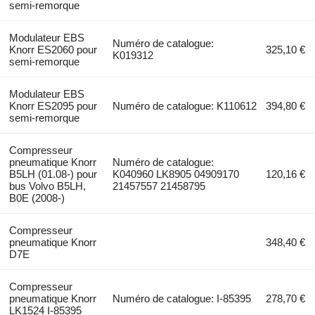
semi-remorque
Modulateur EBS
Numéro de catalogue:
Knorr ES2060 pour
325,10 €
K019312
semi-remorque
Modulateur EBS
Knorr ES2095 pour
Numéro de catalogue: K110612
394,80 €
semi-remorque
Compresseur
pneumatique Knorr
Numéro de catalogue:
B5LH (01.08-) pour
K040960 LK8905 04909170
120,16 €
bus Volvo B5LH,
21457557 21458795
B0E (2008-)
Compresseur
pneumatique Knorr
348,40 €
D7E
Compresseur
pneumatique Knorr
Numéro de catalogue: I-85395
278,70 €
LK1524 I-85395