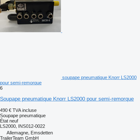
soupape pneumatique Knorr LS2000
pour semi-remorque
6
Soupape pneumatique Knorr LS2000 pour semi-remorque
490 €
TVA incluse
Soupape pneumatique
État
neuf
LS2000, INS012-0022
Allemagne, Emsdetten
TrailerTeam GmbH