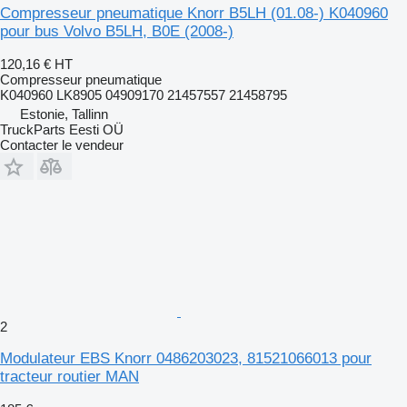
Compresseur pneumatique Knorr B5LH (01.08-) K040960
pour bus Volvo B5LH, B0E (2008-)
120,16 €
HT
Compresseur pneumatique
K040960 LK8905 04909170 21457557 21458795
Estonie, Tallinn
TruckParts Eesti OÜ
Contacter le vendeur
2
Modulateur EBS Knorr 0486203023, 81521066013 pour
tracteur routier MAN