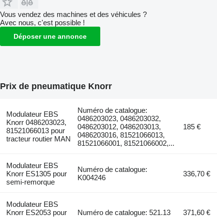
Vous vendez des machines et des véhicules ?
Avec nous, c'est possible !
Déposer une annonce
Prix de pneumatique Knorr
Numéro de catalogue:
Modulateur EBS
0486203023, 0486203032,
Knorr 0486203023,
0486203012, 0486203013,
185 €
81521066013 pour
0486203016, 81521066013,
tracteur routier MAN
81521066001, 81521066002,...
Modulateur EBS
Numéro de catalogue:
Knorr ES1305 pour
336,70 €
K004246
semi-remorque
Modulateur EBS
Knorr ES2053 pour
Numéro de catalogue: 521.13
371,60 €