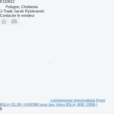
K110612
Pologne, Chobienia
J-Trade Jacek Rylokowski
Contacter le vendeur
compresseur pneumatique Knorr
B5LH (01.08-) K040960 pour bus Volvo B5LH, B0E (2008-)
6