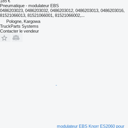
185 €
Pneumatique - modulateur EBS
0486203023, 0486203032, 0486203012, 0486203013, 0486203016,
81521066013, 81521066001, 81521066002,...
Pologne, Kargowa
TruckParts Systems
Contacter le vendeur
modulateur EBS Knorr ES2060 pour