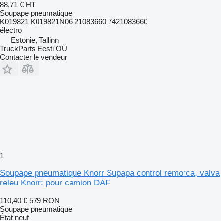
88,71 €
HT
Soupape pneumatique
K019821 K019821N06 21083660 7421083660
électro
Estonie, Tallinn
TruckParts Eesti OÜ
Contacter le vendeur
1
Soupape pneumatique Knorr Supapa control remorca, valva
releu Knorr: pour camion DAF
110,40 €
579 RON
Soupape pneumatique
État
neuf