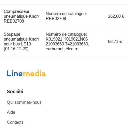
Compresseur
Numéro de catalogue:
pneumatique Knorr
162,60 €
REB02708
REB02708
Soupape
Numéro de catalogue:
pneumatique Knorr
K019821 K019821N06
88,71 €
pour bus LE13
21083660 7421083660,
(01.16-12.20)
carburant: électro
Société
Qui sommes-nous
Aide
Contacts