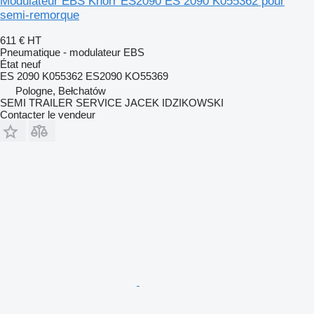
Modulateur EBS Knorr ES2090 ES 2090 K055362 pour
semi-remorque
611 €
HT
Pneumatique - modulateur EBS
État
neuf
ES 2090 K055362 ES2090 KO55369
Pologne, Bełchatów
SEMI TRAILER SERVICE JACEK IDZIKOWSKI
Contacter le vendeur