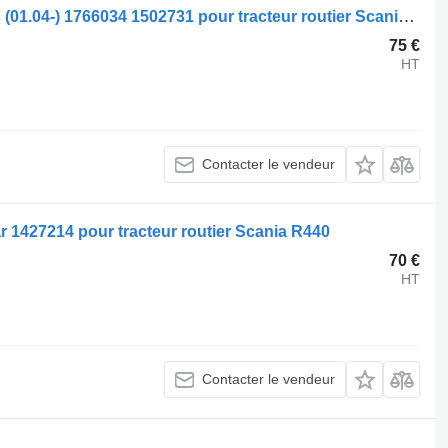
Ressort de remorque Scania R-series (01.04-) 1766034 1502731 pour tracteur routier Scania P,G,R,T-series (2004-2017)
75 €
HT
Contacter le vendeur
bar 1427214 pour tracteur routier Scania R440
70 €
HT
Contacter le vendeur