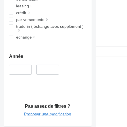
R620
leasing
R650
crédit
R660
par versements
R730
trade-in ( échange avec supplément )
échange
Année
–
Pas assez de filtres ?
Proposer une modification