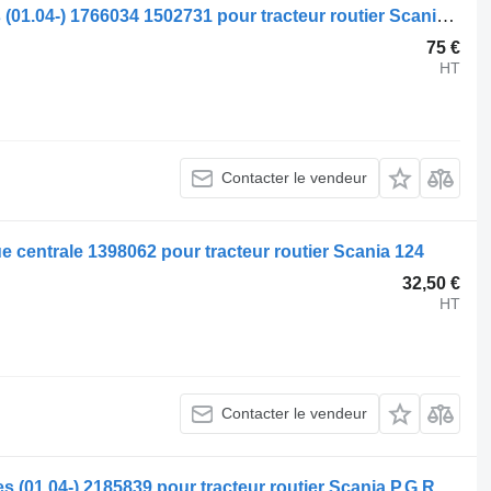
Ressort de remorque Scania R-series (01.04-) 1766034 1502731 pour tracteur routier Scania P,G,R,T-series (2004-2017)
75 €
HT
Contacter le vendeur
ue centrale 1398062 pour tracteur routier Scania 124
32,50 €
HT
Contacter le vendeur
Soupape pneumatique Scania R-series (01.04-) 2185839 pour tracteur routier Scania P,G,R,T-series (2004-2017)