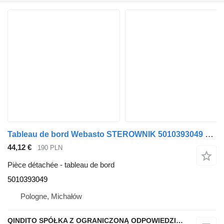
Tableau de bord Webasto STEROWNIK 5010393049 pour tracteur routier Renault MAGNUM 440
44,12 €
190 PLN
Pièce détachée - tableau de bord
5010393049
Pologne, Michałów
QINDITO SPÓŁKA Z OGRANICZONĄ ODPOWIEDZIALNOŚCIĄ