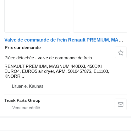
Valve de commande de frein Renault PREMIUM, MAGNUM 440DXI, 450DXI EURO4, EURO5 air dryer, APM, 5010 RENAULT pour tracteur routier Renault RENAULT PREMIUM, MAGNUM 440DXI, 450DXI EURO4, EURO5 air dryer, APM, 5010457873, EL1100, KNORR-BREMSE, K105906N50, K020741, K079182N50, K020741N50, K020741X50, 7421778549, 7421743619, 7421788090, 7421788092, 7421778549, 7421743619, 7421788090, 7421788092, K020741N50 Knorr, K020741N50, EL2100, 21779002, 10207410, 7421788090, 7421788090, 4047755122409, 7421743619, 7421352785, 7421743619, 7421788090, 7421352785 7421743619, 7421788090, EL1100, II40086FC56, K020741N50, K020741X50, K105906N50, 5001866307, 5010457472, 5010457873, 5001866307, 5010457472, 5010457873, 7421352785, 7421743619, 7421778549, 7421788090, 7422277957, 7485003347, 7485013162, 7485013248, 7485013362, 7421352785, 7421743619, 7421778549, 7421788090, 7422277957, 7485003347, 7485013162, 7485013248, 7485013362, 21352797, 21743621, 21778552, 21788093, 22277959
Prix sur demande
Pièce détachée - valve de commande de frein
RENAULT PREMIUM, MAGNUM 440DXI, 450DXI
EURO4, EURO5 air dryer, APM, 5010457873, EL1100,
KNORR...
Lituanie, Kaunas
Truck Parts Group