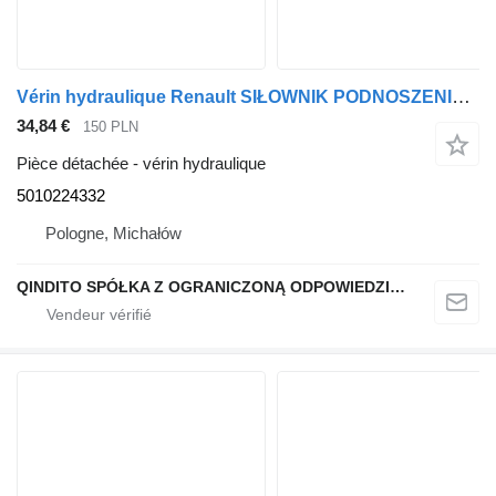
Vérin hydraulique Renault SIŁOWNIK PODNOSZENIA KABINY 5010224332 pour tracteur routier Renault MAGNUM 440
34,84 €
150 PLN
Pièce détachée - vérin hydraulique
5010224332
Pologne, Michałów
QINDITO SPÓŁKA Z OGRANICZONĄ ODPOWIEDZIALNOŚCIĄ