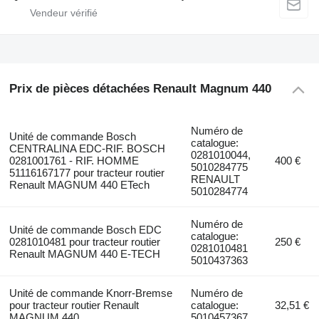
Prix de pièces détachées Renault Magnum 440
Numéro de
Unité de commande Bosch
catalogue:
CENTRALINA EDC-RIF. BOSCH
0281010044,
0281001761 - RIF. HOMME
400 €
5010284775
51116167177 pour tracteur routier
RENAULT
Renault MAGNUM 440 ETech
5010284774
Numéro de
Unité de commande Bosch EDC
catalogue:
0281010481 pour tracteur routier
250 €
0281010481
Renault MAGNUM 440 E-TECH
5010437363
Unité de commande Knorr-Bremse
Numéro de
pour tracteur routier Renault
catalogue:
32,51 €
MAGNUM 440
5010457367