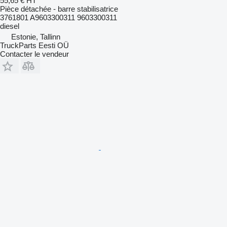
55,65 €
HT
Pièce détachée - barre stabilisatrice
3761801 A9603300311 9603300311
diesel
Estonie, Tallinn
TruckParts Eesti OÜ
Contacter le vendeur