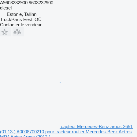
A9603232900 9603232900
diesel
Estonie, Tallinn
TruckParts Eesti OÜ
Contacter le vendeur
capteur Mercedes-Benz arocs 2651
(01.13-) A0008700210 pour tracteur routier Mercedes-Benz Actros
MP4 Antos Arocs (2012-)