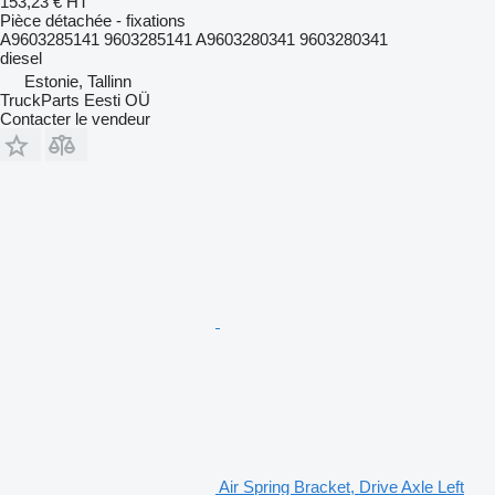
153,23 €
HT
Pièce détachée - fixations
A9603285141 9603285141 A9603280341 9603280341
diesel
Estonie, Tallinn
TruckParts Eesti OÜ
Contacter le vendeur
Air Spring Bracket, Drive Axle Left