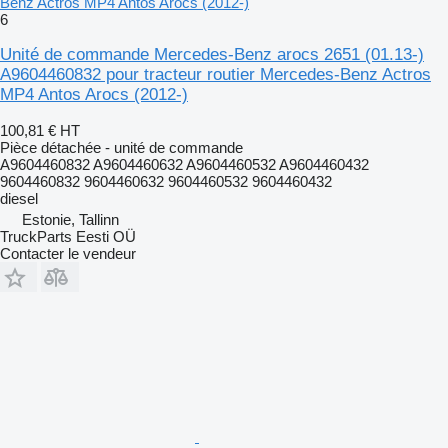
Benz Actros MP4 Antos Arocs (2012-)
6
Unité de commande Mercedes-Benz arocs 2651 (01.13-)
A9604460832 pour tracteur routier Mercedes-Benz Actros
MP4 Antos Arocs (2012-)
100,81 €
HT
Pièce détachée - unité de commande
A9604460832 A9604460632 A9604460532 A9604460432
9604460832 9604460632 9604460532 9604460432
diesel
Estonie, Tallinn
TruckParts Eesti OÜ
Contacter le vendeur