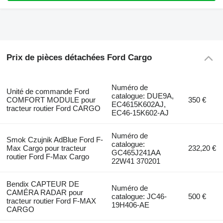
Prix de pièces détachées Ford Cargo
Numéro de
Unité de commande Ford
catalogue: DUE9A,
COMFORT MODULE pour
350 €
EC4615K602AJ,
tracteur routier Ford CARGO
EC46-15K602-AJ
Numéro de
Smok Czujnik AdBlue Ford F-
catalogue:
Max Cargo pour tracteur
232,20 €
GC465J241AA
routier Ford F-Max Cargo
22W41 370201
Bendix CAPTEUR DE
Numéro de
CAMÉRA RADAR pour
catalogue: JC46-
500 €
tracteur routier Ford F-MAX
19H406-AE
CARGO