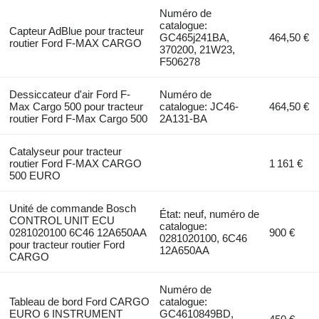
Numéro de
catalogue:
Capteur AdBlue pour tracteur
GC465j241BA,
464,50 €
routier Ford F-MAX CARGO
370200, 21W23,
F506278
Dessiccateur d'air Ford F-
Numéro de
Max Cargo 500 pour tracteur
catalogue: JC46-
464,50 €
routier Ford F-Max Cargo 500
2A131-BA
Catalyseur pour tracteur
routier Ford F-MAX CARGO
1 161 €
500 EURO
Unité de commande Bosch
État: neuf, numéro de
CONTROL UNIT ECU
catalogue:
0281020100 6C46 12A650AA
900 €
0281020100, 6C46
pour tracteur routier Ford
12A650AA
CARGO
Numéro de
Tableau de bord Ford CARGO
catalogue:
EURO 6 INSTRUMENT
GC4610849BD,