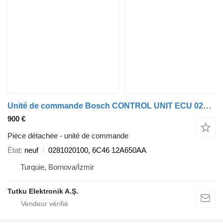
Unité de commande Bosch CONTROL UNIT ECU 0281020100 6C46 12A650AA pour tracteur routier Ford CARGO
900 €
Pièce détachée - unité de commande
État
neuf
0281020100, 6C46 12A650AA
Turquie, Bornova/İzmir
Tutku Elektronik A.Ş.