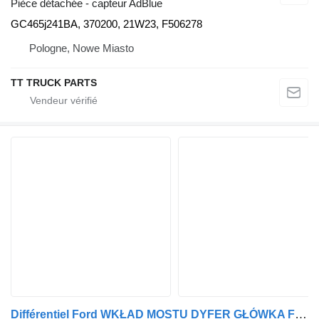
Pièce détachée - capteur AdBlue
GC465j241BA, 370200, 21W23, F506278
Pologne, Nowe Miasto
TT TRUCK PARTS
Différentiel Ford WKŁAD MOSTU DYFER GŁÓWKA F-MAX 500 CARGO FSS470F R2.313 HC 46-42 pour tracteur routier Ford cargo