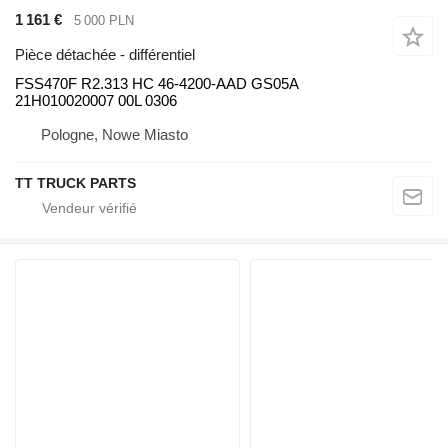
1 161 €
5 000 PLN
Pièce détachée - différentiel
FSS470F R2.313 HC 46-4200-AAD GS05A
21H010020007 00L 0306
Pologne, Nowe Miasto
TT TRUCK PARTS