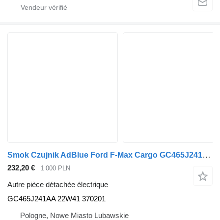
Smok Czujnik AdBlue Ford F-Max Cargo GC465J241AA pour tracteur routier Ford F-Max Cargo
232,20 €
1 000 PLN
Autre pièce détachée électrique
GC465J241AA 22W41 370201
Pologne, Nowe Miasto Lubawskie