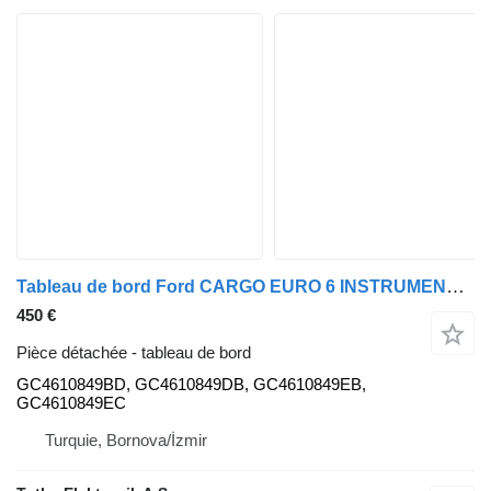
Tableau de bord Ford CARGO EURO 6 INSTRUMENT CLUSTER GC4610849BD pour tracteur routier Ford CARGO EURO 6
450 €
Pièce détachée - tableau de bord
GC4610849BD, GC4610849DB, GC4610849EB,
GC4610849EC
Turquie, Bornova/İzmir