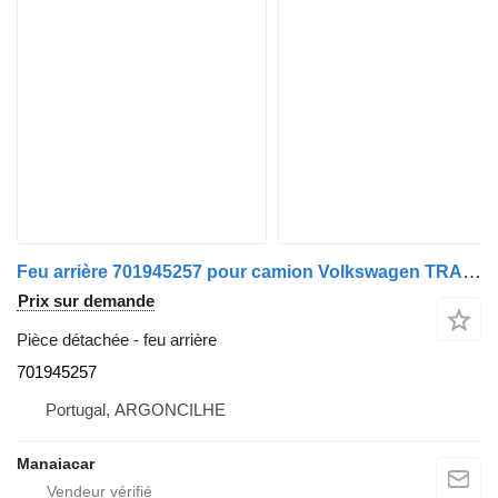
Feu arrière 701945257 pour camion Volkswagen TRANSPORTER T4 Camigo de plataforma/chassis (70E, 70L, 70M, 7DE, 7DL, 7D, | 90 - 03
Prix sur demande
Pièce détachée - feu arrière
701945257
Portugal, ARGONCILHE
Manaiacar