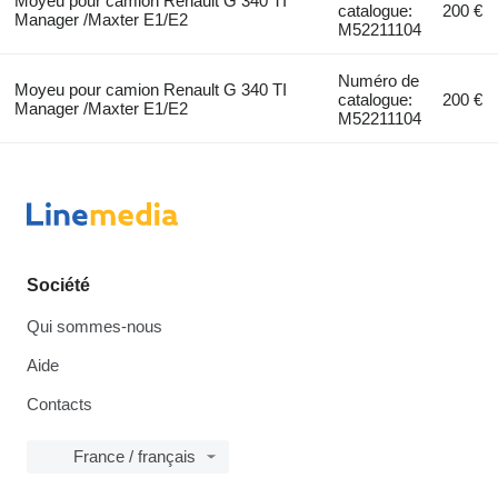
Moyeu pour camion Renault G 340 TI
catalogue:
200 €
Manager /Maxter E1/E2
M52211104
Numéro de
Moyeu pour camion Renault G 340 TI
catalogue:
200 €
Manager /Maxter E1/E2
M52211104
Société
Qui sommes-nous
Aide
Contacts
France / français