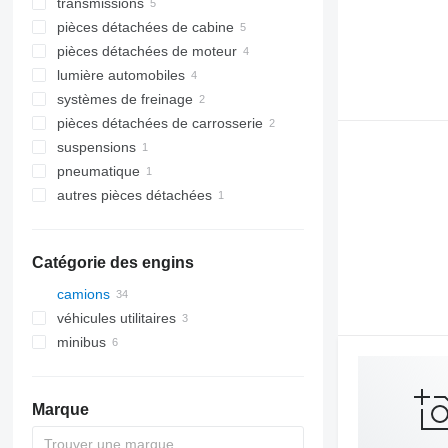
transmissions
tableaux de bord
pièces détachées de cabine
commutateurs de colonne de
boîtes de vitesses
direction
pièces détachées de moteur
différentiels
portes
serrures de contact
lumière automobiles
sièges
moteurs
capteurs
systèmes de freinage
phares
pièces détachées de carrosserie
clignotants
maîtres-cylindres de frein
suspensions
pédales de frein
châssis
pneumatique
pare-chocs
volants
autres pièces détachées
chambres de frein
fixations
Catégorie des engins
camions
véhicules utilitaires
minibus
Marque