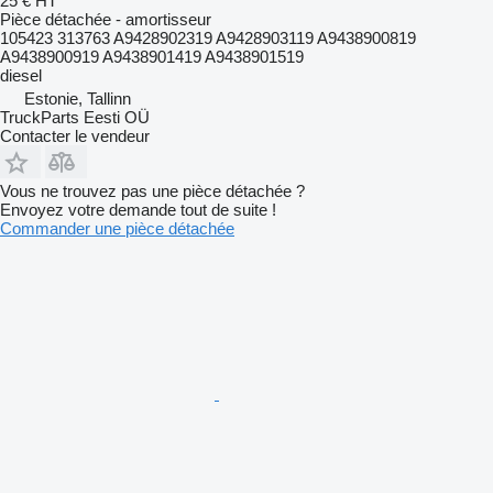
25 €
HT
Pièce détachée - amortisseur
105423 313763 A9428902319 A9428903119 A9438900819
A9438900919 A9438901419 A9438901519
diesel
Estonie, Tallinn
TruckParts Eesti OÜ
Contacter le vendeur
Vous ne trouvez pas une pièce détachée ?
Envoyez votre demande tout de suite !
Commander une pièce détachée