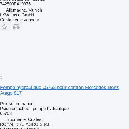
742503P419876
Allemagne, Munich
LKW Lasic GmbH
Contacter le vendeur
1
Pompe hydraulique 65763 pour camion Mercedes-Benz
Atego 817
Prix sur demande
Pièce détachée - pompe hydraulique
65763
Roumanie, Cristesti
ROYAL DRU AGRO S.R.L.