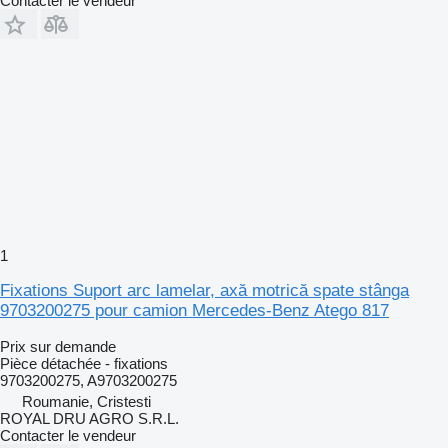
Contacter le vendeur
1
Fixations Suport arc lamelar, axă motrică spate stânga
9703200275 pour camion Mercedes-Benz Atego 817
Prix sur demande
Pièce détachée - fixations
9703200275, A9703200275
Roumanie, Cristesti
ROYAL DRU AGRO S.R.L.
Contacter le vendeur