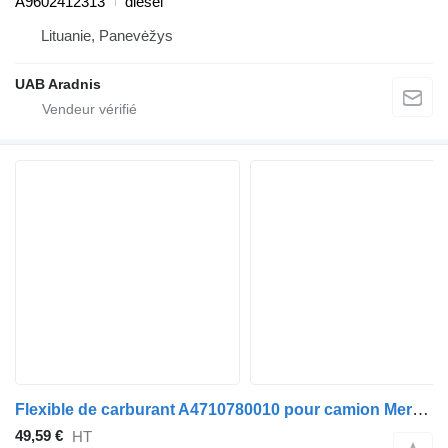
A9602412313
diesel
Lituanie, Panevėžys
UAB Aradnis
Flexible de carburant A4710780010 pour camion Mercedes-Benz ACTROS MP4 1845 L
49,59 €
HT