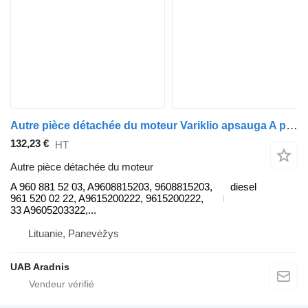
Autre pièce détachée du moteur Variklio apsauga A pour camion Mercedes-Benz ACTROS MP4 1845 L
132,23 €
HT
Autre pièce détachée du moteur
A 960 881 52 03, A9608815203, 9608815203,
diesel
961 520 02 22, A9615200222, 9615200222,
33 A9605203322,...
Lituanie, Panevėžys
UAB Aradnis