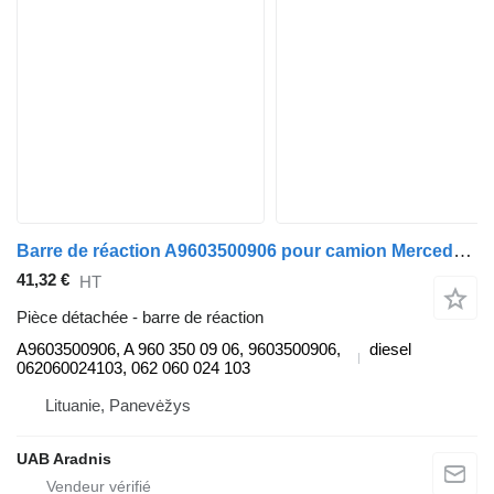
Barre de réaction A9603500906 pour camion Mercedes-Benz ACTROS MP4 1845 L
41,32 €
HT
Pièce détachée - barre de réaction
A9603500906, A 960 350 09 06, 9603500906,
diesel
062060024103, 062 060 024 103
Lituanie, Panevėžys
UAB Aradnis