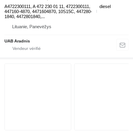
A4722300111, A 472 230 01 11, 4722300111,
diesel
447160-4870, 4471604870, 10S15C, 447280-
1840, 4472801840,...
Lituanie, Panevėžys
UAB Aradnis