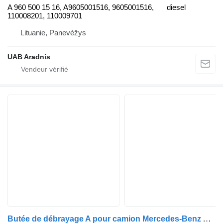
A 960 500 15 16, A9605001516, 9605001516,
diesel
110008201, 110009701
Lituanie, Panevėžys
UAB Aradnis
Butée de débrayage A pour camion Mercedes-Benz ACTROS MP4 1845 LS