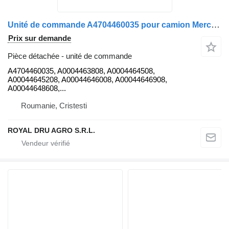
Unité de commande A4704460035 pour camion Mercedes-Benz Actros MP4 1845
Prix sur demande
Pièce détachée - unité de commande
A4704460035, A0004463808, A0004464508,
A00044645208, A00044646008, A00044646908,
A00044648608,...
Roumanie, Cristesti
ROYAL DRU AGRO S.R.L.