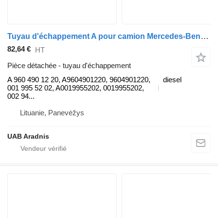
Tuyau d'échappement A pour camion Mercedes-Benz ACTROS MP4 1845 L
82,64 €
HT
Pièce détachée - tuyau d'échappement
A 960 490 12 20, A9604901220, 9604901220,
diesel
001 995 52 02, A0019955202, 0019955202,
002 94...
Lituanie, Panevėžys
UAB Aradnis