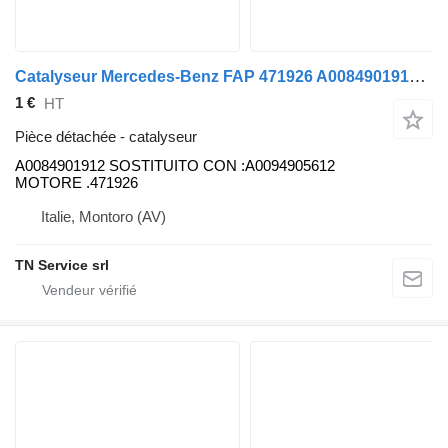
Catalyseur Mercedes-Benz FAP 471926 A0084901912 pour camion Mercedes-Benz ACTROS 1845
1 €
HT
Pièce détachée - catalyseur
A0084901912 SOSTITUITO CON :A0094905612
MOTORE .471926
Italie, Montoro (AV)
TN Service srl