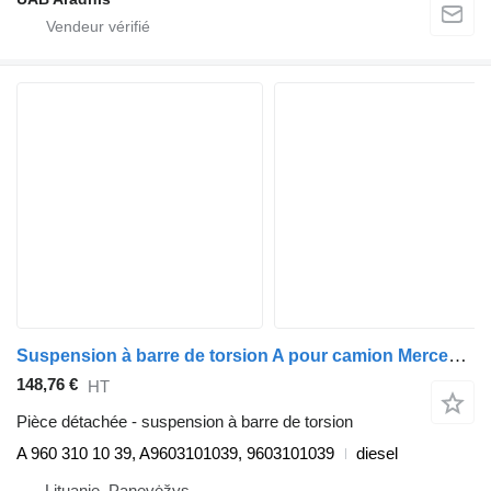
Suspension à barre de torsion A pour camion Mercedes-Benz ACTROS MP4 1845 L
148,76 €
HT
Pièce détachée - suspension à barre de torsion
A 960 310 10 39, A9603101039, 9603101039
diesel
Lituanie, Panevėžys