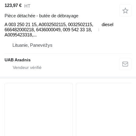
123,97 €
HT
Pièce détachée - butée de débrayage
A 003 250 21 15, A0032502115, 0032502115,
diesel
666482000218, 6436000049, 009 542 33 18,
A0095423318,...
Lituanie, Panevėžys
UAB Aradnis