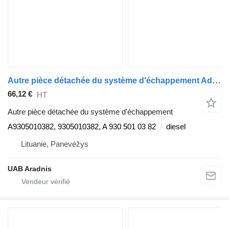
Autre pièce détachée du système d'échappement AdBlue žarna 1845 LS A9305010382 pour camion Mercedes-Benz ACTROS MP4 1845 LS
66,12 €
HT
Autre pièce détachée du système d'échappement
A9305010382, 9305010382, A 930 501 03 82
diesel
Lituanie, Panevėžys
UAB Aradnis