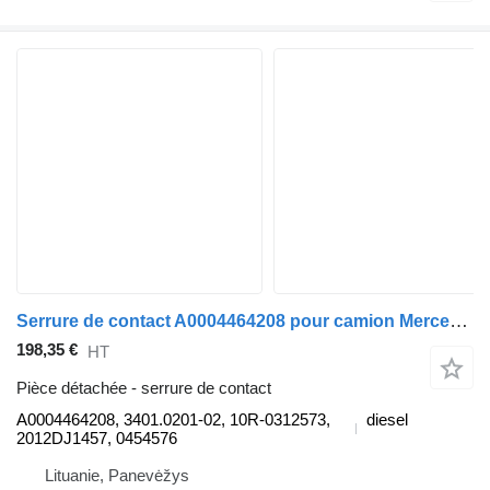
Serrure de contact A0004464208 pour camion Mercedes-Benz ACTROS MP4 1845 L
198,35 €
HT
Pièce détachée - serrure de contact
A0004464208, 3401.0201-02, 10R-0312573,
diesel
2012DJ1457, 0454576
Lituanie, Panevėžys