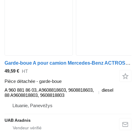
Garde-boue A pour camion Mercedes-Benz ACTROS MP4 1845 L
49,59 €
HT
Pièce détachée - garde-boue
A 960 881 86 03, A9608818603, 9608818603,
diesel
88 A9608818803, 9608818803
Lituanie, Panevėžys
UAB Aradnis