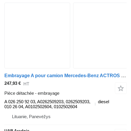
Embrayage A pour camion Mercedes-Benz ACTROS MP4 1845 L
247,93 €
HT
Pièce détachée - embrayage
A 026 250 92 03, A0262509203, 0262509203,
diesel
010 26 04, A0102502604, 0102502604
Lituanie, Panevėžys
UAB Aradnis