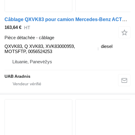
Câblage QXVK83 pour camion Mercedes-Benz ACTROS MP4 1845 L
163,64 €
HT
Pièce détachée - câblage
QXVK83, Q XVK83, XVK83000959,
diesel
MOTSFTP, 0056524253
Lituanie, Panevėžys
UAB Aradnis