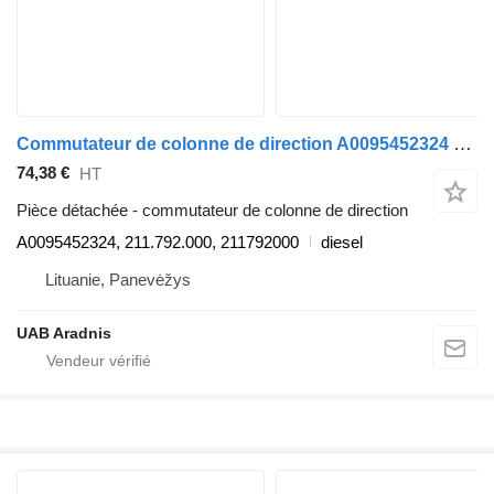
Commutateur de colonne de direction A0095452324 pour camion Mercedes-Benz ACTROS MP4 1845 L
74,38 €
HT
Pièce détachée - commutateur de colonne de direction
A0095452324, 211.792.000, 211792000
diesel
Lituanie, Panevėžys
UAB Aradnis