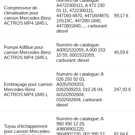
Numéro de catalogue:
A4722300111, A 472 230
Compresseur de
01 11, 4722300111,
climatisation pour
447160-4870, 4471604870,
99,17 €
camion Mercedes-Benz
10S15C, 447280-1840,
ACTROS MP4 1845 L
4472801840,..., carburant:
diesel
Numéro de catalogue:
Pompe AdBlue pour
A0001531059, A 000 153
camion Mercedes-Benz
49,59 €
10 59, 0001531059,
ACTROS MP4 1845 L
carburant: diesel
Numéro de catalogue: A
026 250 92 03,
Embrayage pour camion
A0262509203,
Mercedes-Benz
0262509203, 010 26 04,
247,93 €
ACTROS MP4 1845 L
A0102502604,
0102502604, carburant:
diesel
Numéro de catalogue: A
960 490 12 20,
Tuyau d'échappement
A9604901220,
pour camion Mercedes-
9604901220, 001 995 52
82,64 €