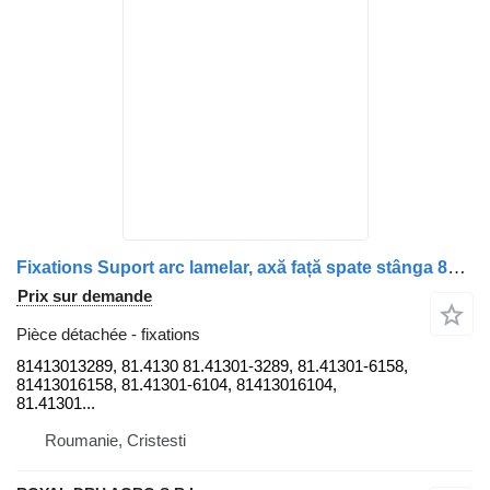
Fixations Suport arc lamelar, axă față spate stânga 81413013289 pour camion MAN TGS 26.360
Prix sur demande
Pièce détachée - fixations
81413013289, 81.4130 81.41301-3289, 81.41301-6158,
81413016158, 81.41301-6104, 81413016104,
81.41301...
Roumanie, Cristesti