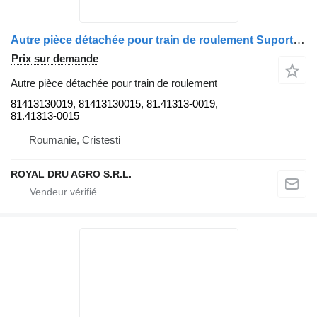
Autre pièce détachée pour train de roulement Suport arc lamelar, axă față stânga 81413130019 pour camion MAN TGS 26.360
Prix sur demande
Autre pièce détachée pour train de roulement
81413130019, 81413130015, 81.41313-0019,
81.41313-0015
Roumanie, Cristesti
ROYAL DRU AGRO S.R.L.