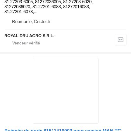
81.27203-6005, 81272036005, 81.27203-6020,
81272036020, 81.27201-6083, 81272016083,
81.27201-6073,...
Roumanie, Cristesti
ROYAL DRU AGRO S.R.L.
Poignée de porte 81611410003 pour camion MAN TGS 26.360