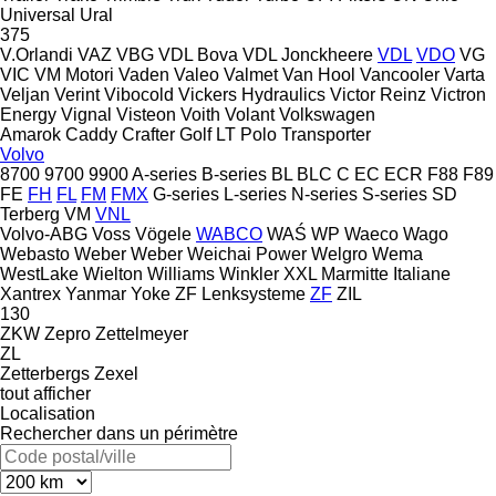
Universal
Ural
375
V.Orlandi
VAZ
VBG
VDL Bova
VDL Jonckheere
VDL
VDO
VG
VIC
VM Motori
Vaden
Valeo
Valmet
Van Hool
Vancooler
Varta
Veljan
Verint
Vibocold
Vickers Hydraulics
Victor Reinz
Victron
Energy
Vignal
Visteon
Voith
Volant
Volkswagen
Amarok
Caddy
Crafter
Golf
LT
Polo
Transporter
Volvo
8700
9700
9900
A-series
B-series
BL
BLC
C
EC
ECR
F88
F89
FE
FH
FL
FM
FMX
G-series
L-series
N-series
S-series
SD
Terberg
VM
VNL
Volvo-ABG
Voss
Vögele
WABCO
WAŚ
WP
Waeco
Wago
Webasto
Weber
Weber
Weichai Power
Welgro
Wema
WestLake
Wielton
Williams
Winkler
XXL Marmitte Italiane
Xantrex
Yanmar
Yoke
ZF Lenksysteme
ZF
ZIL
130
ZKW
Zepro
Zettelmeyer
ZL
Zetterbergs
Zexel
tout afficher
Localisation
Rechercher dans un périmètre