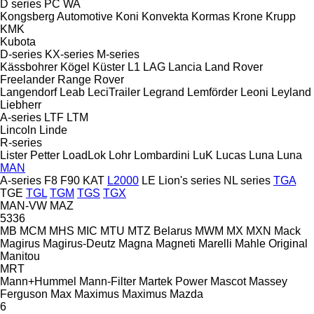
D series
PC
WA
Kongsberg Automotive
Koni
Konvekta
Kormas
Krone
Krupp
KMK
Kubota
D-series
KX-series
M-series
Kässbohrer
Kögel
Küster
L1
LAG
Lancia
Land Rover
Freelander
Range Rover
Langendorf
Leab
LeciTrailer
Legrand
Lemförder
Leoni
Leyland
Liebherr
A-series
LTF
LTM
Lincoln
Linde
R-series
Lister Petter
LoadLok
Lohr
Lombardini
LuK
Lucas
Luna
Luna
MAN
A-series
F8
F90
KAT
L2000
LE
Lion's series
NL series
TGA
TGE
TGL
TGM
TGS
TGX
MAN-VW
MAZ
5336
MB
MCM
MHS
MIC
MTU
MTZ Belarus
MWM
MX
MXN
Mack
Magirus
Magirus-Deutz
Magna
Magneti Marelli
Mahle Original
Manitou
MRT
Mann+Hummel
Mann-Filter
Martek Power
Mascot
Massey
Ferguson
Max
Maximus
Maximus
Mazda
6