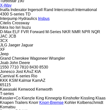
Turbostar 190
X-Way
Inalfa
Indexator
Ingersoll Rand
Interconsult
International
4300
S-series
TD
Interpump Hydraulics
Irisbus
Citelis
Crossway
Iskra
Iso
Isri
Isuzu
D-Max
ELF
FVR
Forward
M-Series
NKR
NMR
NPR
NQR
JAC
JCB
3CX
JLG
Jaeger
Jaguar
XF
Jeep
Grand Cherokee
Wagoneer
Wrangler
Joab
John Deere
1550
7710
7810
8430
8530
Jonesco
Jost
KAvZ
KIA
Carnival
K-series
Rio
KKK
KSM
Kalmar
KamAZ
65115
Kawasaki
Kenwood
Kenworth
T-series
Kessler+Co
Kienzle
King
Kinnegrip
Kinshofer
Kissling
Klaas
Knapen Trailers
Knorr
Knorr-Bremse
Kohler
Kolbenschmidt
Komatsu