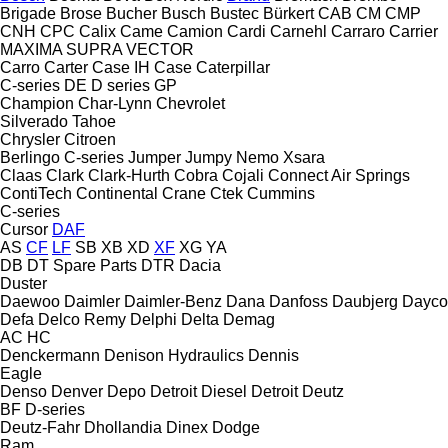
Brigade
Brose
Bucher
Busch
Bustec
Bürkert
CAB
CM
CMP
CNH
CPC
Calix
Came
Camion
Cardi
Carnehl
Carraro
Carrier
MAXIMA
SUPRA
VECTOR
Carro
Carter
Case IH
Case
Caterpillar
C-series
DE
D series
GP
Champion
Char-Lynn
Chevrolet
Silverado
Tahoe
Chrysler
Citroen
Berlingo
C-series
Jumper
Jumpy
Nemo
Xsara
Claas
Clark
Clark-Hurth
Cobra
Cojali
Connect Air Springs
ContiTech
Continental
Crane
Ctek
Cummins
C-series
Cursor
DAF
AS
CF
LF
SB
XB
XD
XF
XG
YA
DB
DT Spare Parts
DTR
Dacia
Duster
Daewoo
Daimler
Daimler-Benz
Dana
Danfoss
Daubjerg
Dayco
Defa
Delco Remy
Delphi
Delta
Demag
AC
HC
Denckermann
Denison Hydraulics
Dennis
Eagle
Denso
Denver
Depo
Detroit Diesel
Detroit
Deutz
BF
D-series
Deutz-Fahr
Dhollandia
Dinex
Dodge
Ram