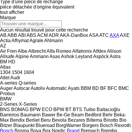
Type d'une pièce de rechange
pièce détachée d'origine
équivalent
tout afficher
Marque
Aucun résultat trouvé pour cette recherche
AB
ABB
ABI
ABS
ACM
ADR
AKA-DanBox
ASA
ATC
AXA
AXE
Actia
Afhymat
Agrale
Ahlmann
AZ
Air Fren
Albe
Albrecht
Alfa Romeo
Alfatronix
Alfdex
Allison
Allsafe
Alpine
Ammann
Asas
Ashok Leyland
Aspöck
Astra
BM
HD
Atlas
1304
1504
1604
Atlet
Audi
A-series
Q-series
Auger
Autocar
Autoliv
Automatic
Ayats
BBM
BD
BF
BFC
BMC
Probus
BMW
2-Series
X-Series
BNS
BOMAG
BPW ECO
BPW
BT
BTS Turbo
Baltacıoğlu
Barreiros
Baumann
Bawer
Be-Ge
Beam
Bedford
Behr
Beka-
Max
Bendix
Berliet
Beru
Bevola
Bezares
Biltema
Binotto
Bio
Bitzer
Blaupunkt
Blueroad
BorgWarner
Borgers
Bosch Rexroth
Bosch
Bosma
Bova
Box Nordic
Brand
Bremach
Brembo