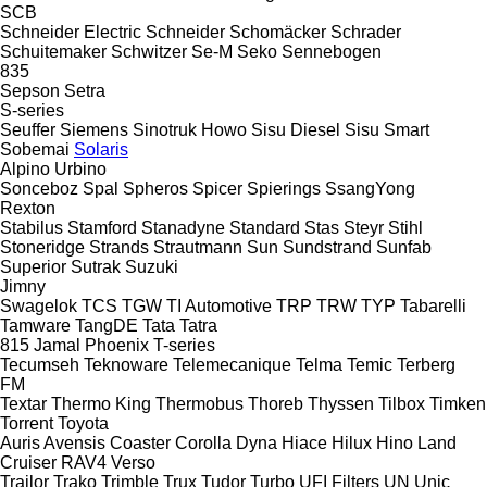
SCB
Schneider Electric
Schneider
Schomäcker
Schrader
Schuitemaker
Schwitzer
Se-M
Seko
Sennebogen
835
Sepson
Setra
S-series
Seuffer
Siemens
Sinotruk Howo
Sisu Diesel
Sisu
Smart
Sobemai
Solaris
Alpino
Urbino
Sonceboz
Spal
Spheros
Spicer
Spierings
SsangYong
Rexton
Stabilus
Stamford
Stanadyne
Standard
Stas
Steyr
Stihl
Stoneridge
Strands
Strautmann
Sun
Sundstrand
Sunfab
Superior
Sutrak
Suzuki
Jimny
Swagelok
TCS
TGW
TI Automotive
TRP
TRW
TYP
Tabarelli
Tamware
TangDE
Tata
Tatra
815
Jamal
Phoenix
T-series
Tecumseh
Teknoware
Telemecanique
Telma
Temic
Terberg
FM
Textar
Thermo King
Thermobus
Thoreb
Thyssen
Tilbox
Timken
Torrent
Toyota
Auris
Avensis
Coaster
Corolla
Dyna
Hiace
Hilux
Hino
Land
Cruiser
RAV4
Verso
Trailor
Trako
Trimble
Trux
Tudor
Turbo
UFI Filters
UN
Unic