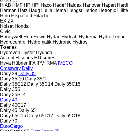
HIAB
HMF
HP
HPI
Haco
Hadef
Haldex
Hanover
Hapert
Hardi
Harman
Hatz
Haug
Hella
Hema
Hengst
Herion
Hetronic
Hilite
Hino
Hispacold
Hitachi
EX
ZX
Holset
Honda
Civic
Honeywell
Hori
Howo
Hydac
Hydcab
Hydrema
Hydro Leduc
Hydrocontrol
Hydromatik
Hydronic
Hydros
T-series
Hydroven
Hyster
Hyundai
Accent
H-series
HD-series
Hyva
Hübner
IFA
IPV
IRMA
IVECO
Crossway
Daily
Daily 29
Daily 35
Daily 35-10
Daily 35C
Daily 35C12
Daily 35C14
Daily 35C15
Daily 35S
Daily 35S14
Daily 40
Daily 40C17
Daily 45
Daily 65
Daily 65C15
Daily 65C17
Daily 65C18
Daily 70
EuroCargo