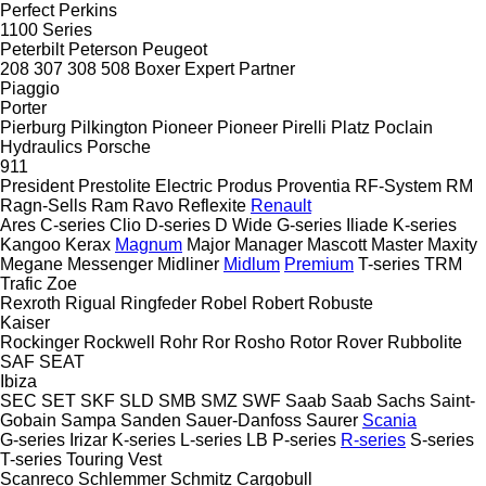
Perfect
Perkins
1100 Series
Peterbilt
Peterson
Peugeot
208
307
308
508
Boxer
Expert
Partner
Piaggio
Porter
Pierburg
Pilkington
Pioneer
Pioneer
Pirelli
Platz
Poclain
Hydraulics
Porsche
911
President
Prestolite Electric
Produs
Proventia
RF-System
RM
Ragn-Sells
Ram
Ravo
Reflexite
Renault
Ares
C-series
Clio
D-series
D Wide
G-series
Iliade
K-series
Kangoo
Kerax
Magnum
Major
Manager
Mascott
Master
Maxity
Megane
Messenger
Midliner
Midlum
Premium
T-series
TRM
Trafic
Zoe
Rexroth
Rigual
Ringfeder
Robel
Robert
Robuste
Kaiser
Rockinger
Rockwell
Rohr
Ror
Rosho
Rotor
Rover
Rubbolite
SAF
SEAT
Ibiza
SEC
SET
SKF
SLD
SMB
SMZ
SWF
Saab
Saab
Sachs
Saint-
Gobain
Sampa
Sanden
Sauer-Danfoss
Saurer
Scania
G-series
Irizar
K-series
L-series
LB
P-series
R-series
S-series
T-series
Touring
Vest
Scanreco
Schlemmer
Schmitz Cargobull