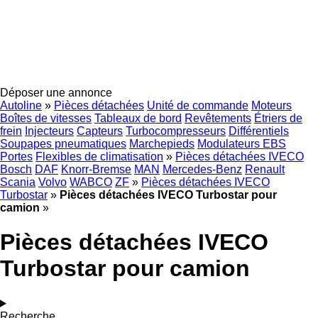
Déposer une annonce
Autoline
»
Pièces détachées
Unité de commande
Moteurs
Boîtes de vitesses
Tableaux de bord
Revêtements
Étriers de
frein
Injecteurs
Capteurs
Turbocompresseurs
Différentiels
Soupapes pneumatiques
Marchepieds
Modulateurs EBS
Portes
Flexibles de climatisation
»
Pièces détachées IVECO
Bosch
DAF
Knorr-Bremse
MAN
Mercedes-Benz
Renault
Scania
Volvo
WABCO
ZF
»
Pièces détachées IVECO
Turbostar
»
Pièces détachées IVECO Turbostar pour
camion
»
Pièces détachées IVECO
Turbostar pour camion
Recherche