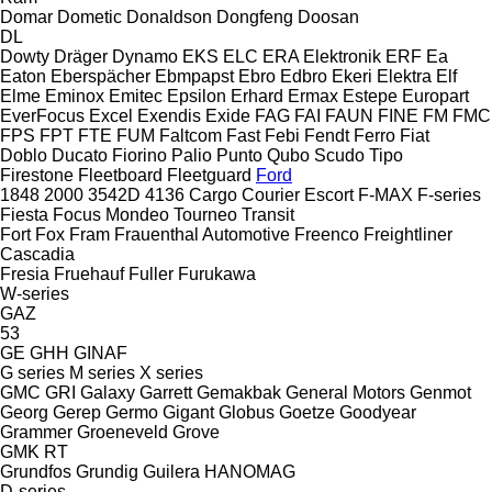
Domar
Dometic
Donaldson
Dongfeng
Doosan
DL
Dowty
Dräger
Dynamo
EKS
ELC
ERA Elektronik
ERF
Ea
Eaton
Eberspächer
Ebmpapst
Ebro
Edbro
Ekeri
Elektra
Elf
Elme
Eminox
Emitec
Epsilon
Erhard
Ermax
Estepe
Europart
EverFocus
Excel
Exendis
Exide
FAG
FAI
FAUN
FINE
FM
FMC
FPS
FPT
FTE
FUM
Faltcom
Fast
Febi
Fendt
Ferro
Fiat
Doblo
Ducato
Fiorino
Palio
Punto
Qubo
Scudo
Tipo
Firestone
Fleetboard
Fleetguard
Ford
1848
2000
3542D
4136
Cargo
Courier
Escort
F-MAX
F-series
Fiesta
Focus
Mondeo
Tourneo
Transit
Fort
Fox
Fram
Frauenthal Automotive
Freenco
Freightliner
Cascadia
Fresia
Fruehauf
Fuller
Furukawa
W-series
GAZ
53
GE
GHH
GINAF
G series
M series
X series
GMC
GRI
Galaxy
Garrett
Gemakbak
General Motors
Genmot
Georg
Gerep
Germo
Gigant
Globus
Goetze
Goodyear
Grammer
Groeneveld
Grove
GMK
RT
Grundfos
Grundig
Guilera
HANOMAG
D-series