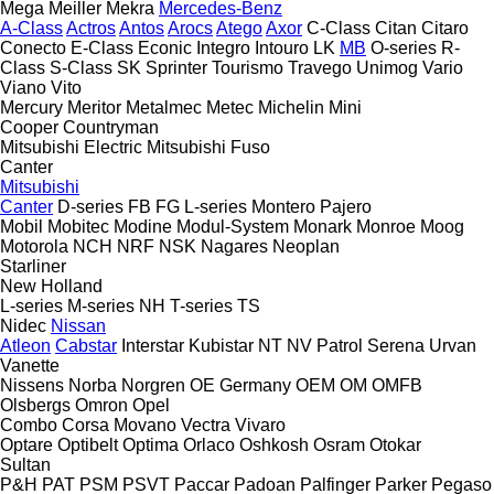
Mega
Meiller
Mekra
Mercedes-Benz
A-Class
Actros
Antos
Arocs
Atego
Axor
C-Class
Citan
Citaro
Conecto
E-Class
Econic
Integro
Intouro
LK
MB
O-series
R-
Class
S-Class
SK
Sprinter
Tourismo
Travego
Unimog
Vario
Viano
Vito
Mercury
Meritor
Metalmec
Metec
Michelin
Mini
Cooper
Countryman
Mitsubishi Electric
Mitsubishi Fuso
Canter
Mitsubishi
Canter
D-series
FB
FG
L-series
Montero
Pajero
Mobil
Mobitec
Modine
Modul-System
Monark
Monroe
Moog
Motorola
NCH
NRF
NSK
Nagares
Neoplan
Starliner
New Holland
L-series
M-series
NH
T-series
TS
Nidec
Nissan
Atleon
Cabstar
Interstar
Kubistar
NT
NV
Patrol
Serena
Urvan
Vanette
Nissens
Norba
Norgren
OE Germany
OEM
OM
OMFB
Olsbergs
Omron
Opel
Combo
Corsa
Movano
Vectra
Vivaro
Optare
Optibelt
Optima
Orlaco
Oshkosh
Osram
Otokar
Sultan
P&H
PAT
PSM
PSVT
Paccar
Padoan
Palfinger
Parker
Pegaso