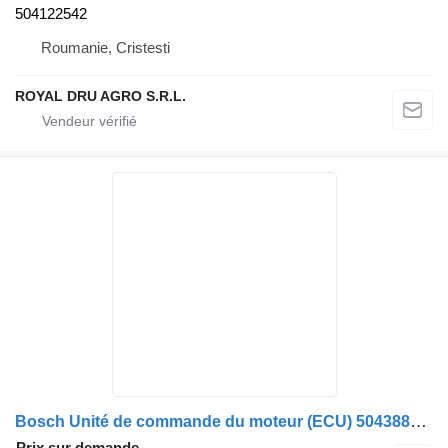
504122542
Roumanie, Cristesti
ROYAL DRU AGRO S.R.L.
Bosch Unité de commande du moteur (ECU) 504388754 pour camion IVECO Bosch 504388754 500055295
Prix sur demande