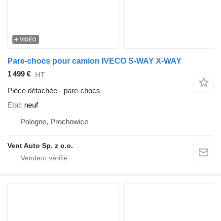
VIDÉO
Pare-chocs pour camion IVECO S-WAY X-WAY
1 499 €
HT
Pièce détachée - pare-chocs
État
neuf
Pologne, Prochowice
Vent Auto Sp. z o.o.