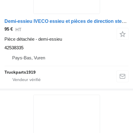
Demi-essieu IVECO essieu et pièces de direction steekas l=99,5 42538335 pour camion
95 €
HT
Pièce détachée - demi-essieu
42538335
Pays-Bas, Vuren
Truckparts1919