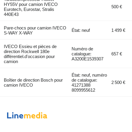
HY55V pour camion IVECO
500 €
Eurotech, Eurostar, Stralis
440E43
Pare-chocs pour camion IVECO
État: neuf
1 499 €
S-WAY X-WAY
IVECO Essieu et pièces de
Numéro de
direction Rockwell 180e
catalogue:
657 €
différentiel.d'occasion pour
A3200E1539307
camion
État: neuf, numéro
Boîtier de direction Bosch pour
de catalogue:
2 500 €
camion IVECO
41271388
8099955612