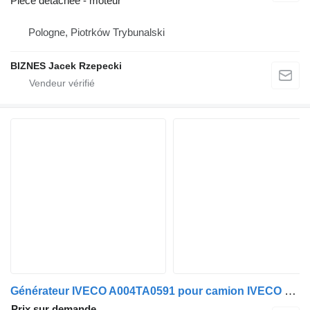
Pièce détachée - moteur
Pologne, Piotrków Trybunalski
BIZNES Jacek Rzepecki
Générateur IVECO A004TA0591 pour camion IVECO Stralis 2013>
Prix sur demande