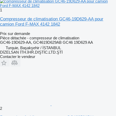
1
Compresseur de climatisation GC46-19D629-AA pour
camion Ford F-MAX 4142 1842
Prix sur demande
Pièce détachée - compresseur de climatisation
GC46-19D629-AA, GC4619D629AB GC46 19D629 AA
Turquie, Başakşehir / İSTANBUL
DİZELSAN İTH.İHR.DIŞTİC.LTD.ŞTİ
Contacter le vendeur
2