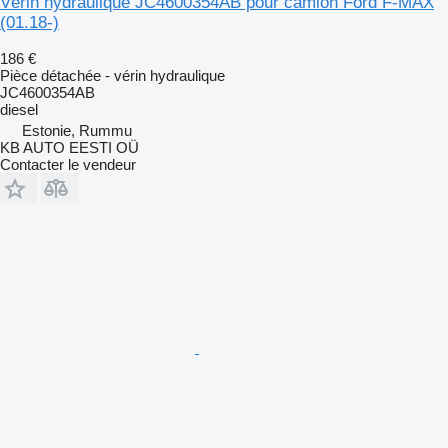
Vérin hydraulique JC4600354AB pour camion Ford F-MAX
(01.18-)
186 €
Pièce détachée - vérin hydraulique
JC4600354AB
diesel
Estonie, Rummu
KB AUTO EESTI OÜ
Contacter le vendeur