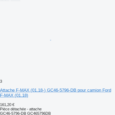
3
Attache F-MAX (01.18-) GC46-5796-DB pour camion Ford
F-MAX (01.18)
161,20 €
Pièce détachée - attache
GC46-5796-DB GC465796DB