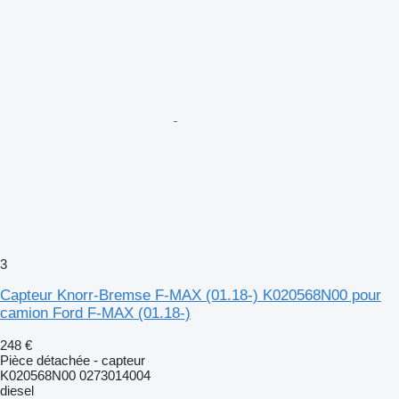
3
Capteur Knorr-Bremse F-MAX (01.18-) K020568N00 pour
camion Ford F-MAX (01.18-)
248 €
Pièce détachée - capteur
K020568N00 0273014004
diesel