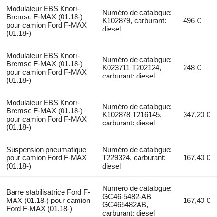
Modulateur EBS Knorr-
Numéro de catalogue:
Bremse F-MAX (01.18-)
K102879, carburant:
496 €
pour camion Ford F-MAX
diesel
(01.18-)
Modulateur EBS Knorr-
Numéro de catalogue:
Bremse F-MAX (01.18-)
K023711 T202124,
248 €
pour camion Ford F-MAX
carburant: diesel
(01.18-)
Modulateur EBS Knorr-
Numéro de catalogue:
Bremse F-MAX (01.18-)
K102878 T216145,
347,20 €
pour camion Ford F-MAX
carburant: diesel
(01.18-)
Suspension pneumatique
Numéro de catalogue:
pour camion Ford F-MAX
T229324, carburant:
167,40 €
(01.18-)
diesel
Numéro de catalogue:
Barre stabilisatrice Ford F-
GC46-5482-AB
MAX (01.18-) pour camion
167,40 €
GC465482AB,
Ford F-MAX (01.18-)
carburant: diesel