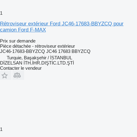
1
Rétroviseur extérieur Ford JC46-17683-BBYZCQ pour
camion Ford F-MAX
Prix sur demande
Pièce détachée - rétroviseur extérieur
JC46-17683-BBYZCQ JC46 17683 BBYZCQ
Turquie, Başakşehir / İSTANBUL
DİZELSAN İTH.İHR.DIŞTİC.LTD.ŞTİ
Contacter le vendeur
1