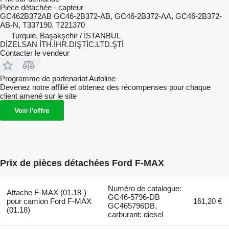
Pièce détachée - capteur
GC462B372AB GC46-2B372-AB, GC46-2B372-AA, GC46-2B372-
AB-N, T337190, T221370
Turquie, Başakşehir / İSTANBUL
DİZELSAN İTH.İHR.DIŞTİC.LTD.ŞTİ
Contacter le vendeur
Programme de partenariat Autoline
Devenez notre affilié et obtenez des récompenses pour chaque
client amené sur le site
Voir l'offre
Prix de pièces détachées Ford F-MAX
Numéro de catalogue:
Attache F-MAX (01.18-)
GC46-5796-DB
pour camion Ford F-MAX
161,20 €
GC465796DB,
(01.18)
carburant: diesel