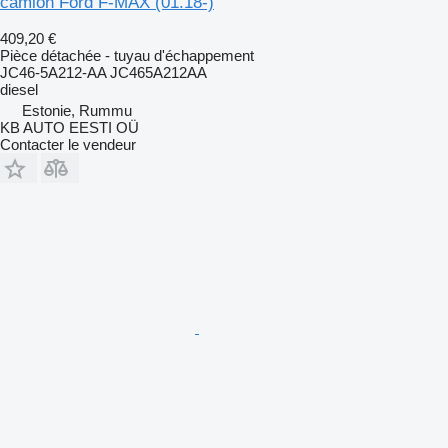
camion Ford F-MAX (01.18-)
409,20 €
Pièce détachée - tuyau d'échappement
JC46-5A212-AA JC465A212AA
diesel
Estonie, Rummu
KB AUTO EESTI OÜ
Contacter le vendeur