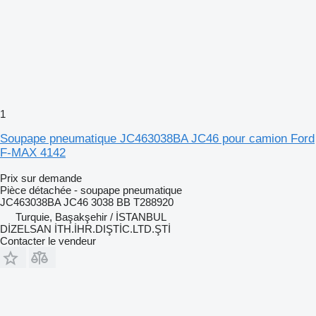
1
Soupape pneumatique JC463038BA JC46 pour camion Ford
F-MAX 4142
Prix sur demande
Pièce détachée - soupape pneumatique
JC463038BA JC46 3038 BB T288920
Turquie, Başakşehir / İSTANBUL
DİZELSAN İTH.İHR.DIŞTİC.LTD.ŞTİ
Contacter le vendeur