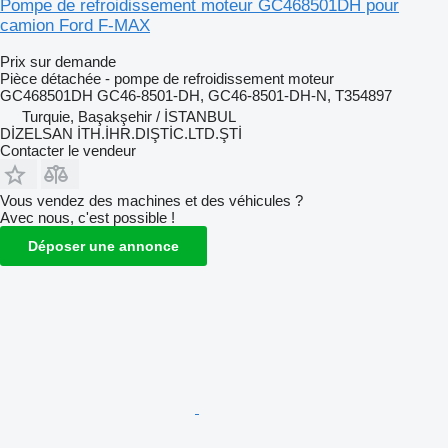
Pompe de refroidissement moteur GC468501DH pour
camion Ford F-MAX
Prix sur demande
Pièce détachée - pompe de refroidissement moteur
GC468501DH GC46-8501-DH, GC46-8501-DH-N, T354897
Turquie, Başakşehir / İSTANBUL
DİZELSAN İTH.İHR.DIŞTİC.LTD.ŞTİ
Contacter le vendeur
Vous vendez des machines et des véhicules ?
Avec nous, c'est possible !
Déposer une annonce