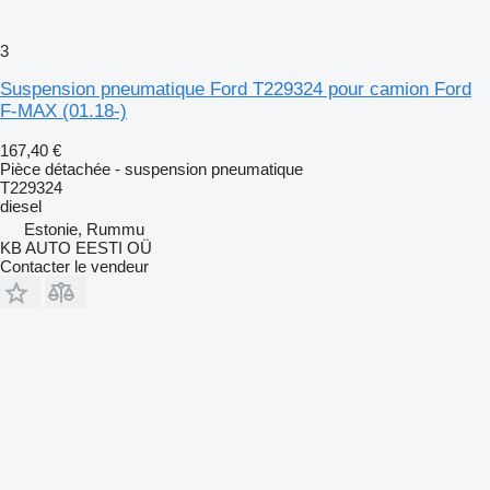
3
Suspension pneumatique Ford T229324 pour camion Ford
F-MAX (01.18-)
167,40 €
Pièce détachée - suspension pneumatique
T229324
diesel
Estonie, Rummu
KB AUTO EESTI OÜ
Contacter le vendeur