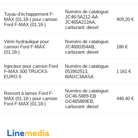
Numéro de catalogue:
Tuyau d'échappement F-
JC46-5A212-AA
MAX (01.18-) pour camion
409,20 €
JC465A212AA,
Ford F-MAX (01.18-)
carburant: diesel
Vérin hydraulique pour
Numéro de catalogue:
camion Ford F-MAX
JC4600354AB,
186 €
(01.18-)
carburant: diesel
Injecteur pour camion Ford
Numéro de catalogue:
F-MAX 500 TRUCKS
053902513,
1 161 €
EURO 6
8IAGC3AASA
Numéro de catalogue:
Ressort à lames Ford F-
GC46-5889-EB
MAX (01.18-) pour camion
446,40 €
GC465889EB,
Ford F-MAX (01.18-)
carburant: diesel