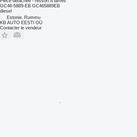
Pièce détachée - ressort à lames
GC46-5889-EB GC465889EB
diesel
Estonie, Rummu
KB AUTO EESTI OÜ
Contacter le vendeur