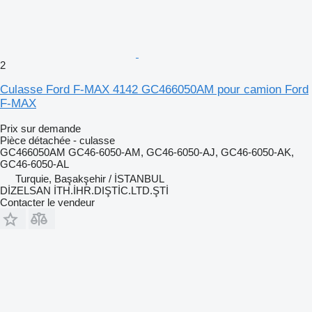
2
Culasse Ford F-MAX 4142 GC466050AM pour camion Ford
F-MAX
Prix sur demande
Pièce détachée - culasse
GC466050AM GC46-6050-AM, GC46-6050-AJ, GC46-6050-AK,
GC46-6050-AL
Turquie, Başakşehir / İSTANBUL
DİZELSAN İTH.İHR.DIŞTİC.LTD.ŞTİ
Contacter le vendeur