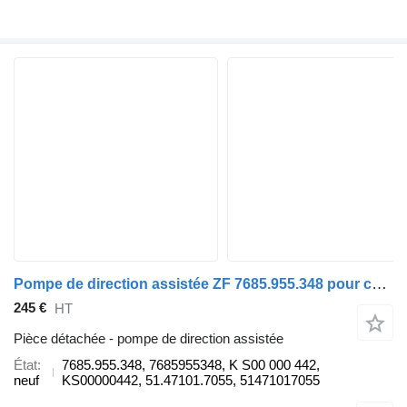
Pompe de direction assistée ZF 7685.955.348 pour camion MAN
245 €
HT
Pièce détachée - pompe de direction assistée
État
7685.955.348, 7685955348, K S00 000 442,
neuf
KS00000442, 51.47101.7055, 51471017055