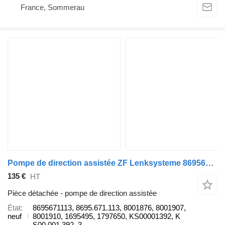
France, Sommerau
Pompe de direction assistée ZF Lenksysteme 8695671113 pour camion DAF XF 105
135 €
HT
Pièce détachée - pompe de direction assistée
État
8695671113, 8695.671.113, 8001876, 8001907,
neuf
8001910, 1695495, 1797650, KS00001392, K
S00 001 392, 3...