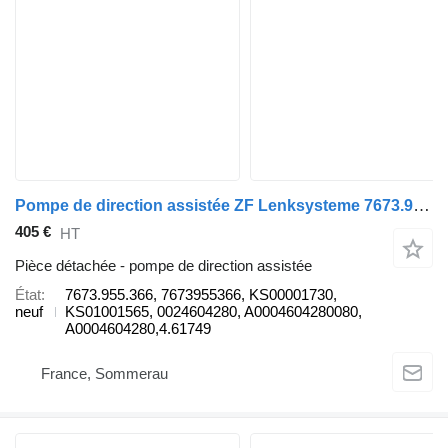
Pompe de direction assistée ZF Lenksysteme 7673.955.366 pour camion Mercedes-Benz
405 €
HT
Pièce détachée - pompe de direction assistée
État
7673.955.366, 7673955366, KS00001730,
neuf
KS01001565, 0024604280, A0004604280080,
A0004604280,4.61749
France, Sommerau