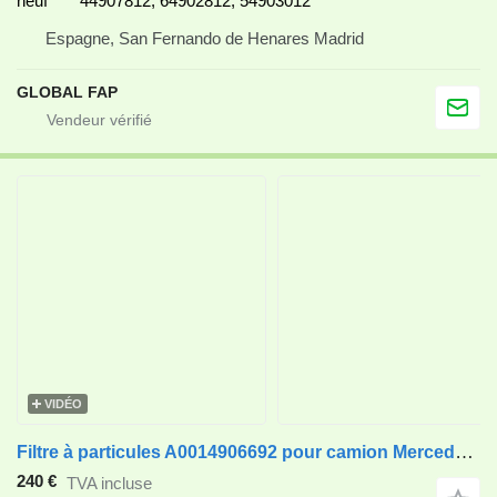
neuf
44907812, 64902812, 54903012
Espagne, San Fernando de Henares Madrid
GLOBAL FAP
VIDÉO
Filtre à particules A0014906692 pour camion Mercedes-Benz Atego Euro 6
240 €
TVA incluse