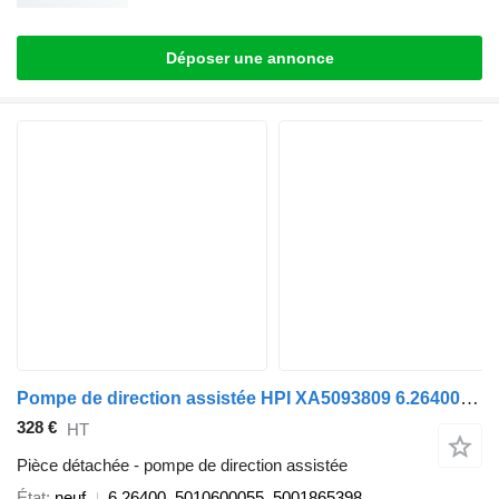
Déposer une annonce
Pompe de direction assistée HPI XA5093809 6.26400 pour camion Renault XERAX
328 €
HT
Pièce détachée - pompe de direction assistée
État
neuf
6.26400, 5010600055, 5001865398