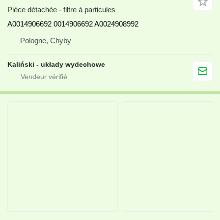
Pièce détachée - filtre à particules
A0014906692 0014906692 A0024908992
Pologne, Chyby
Kaliński - układy wydechowe