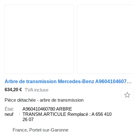
Arbre de transmission Mercedes-Benz A960410460780 pour camion
634,20 €
TVA incluse
Pièce détachée - arbre de transmission
État
A960410460780 ARBRE
neuf
TRANSM.ARTICULE Remplacé : A 656 410
26 07
France, Portet-sur-Garonne