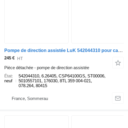
Pompe de direction assistée LuK 542044310 pour camion Renault V.I. KERAX
245 €
HT
Pièce détachée - pompe de direction assistée
État
542044310, 6.26405, CSP64100GS, ST00006,
neuf
5010557101, 176030, 8TL 359 004-021,
078.264, 80415
France, Sommerau