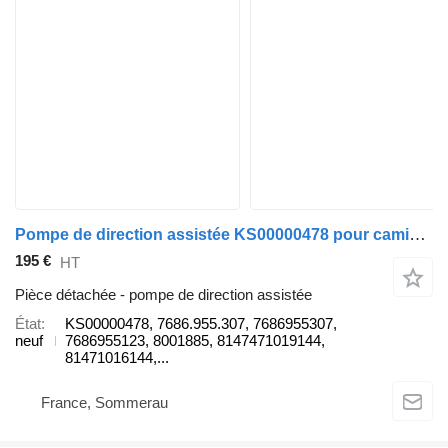
Pompe de direction assistée KS00000478 pour camion MAN
195 €
HT
Pièce détachée - pompe de direction assistée
État
KS00000478, 7686.955.307, 7686955307,
neuf
7686955123, 8001885, 8147471019144,
81471016144,...
France, Sommerau