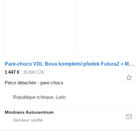
Pare-chocs VDL Bova kompletní předek Futura2 + Magiq, TOPkvalita! pour bus VDL Bova Futura 2 + magiq
1 447 €
35 000 CZK
Pièce détachée - pare-chocs
République tchèque, Lutín
Minitrans Autocentrum