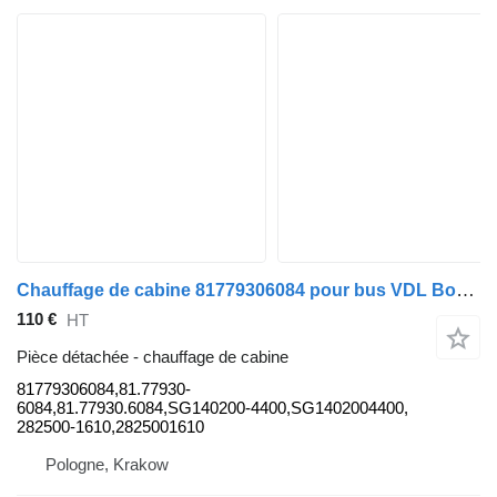
Chauffage de cabine 81779306084 pour bus VDL Bova Magiq
110 €
HT
Pièce détachée - chauffage de cabine
81779306084,81.77930-
6084,81.77930.6084,SG140200-4400,SG1402004400,
282500-1610,2825001610
Pologne, Krakow