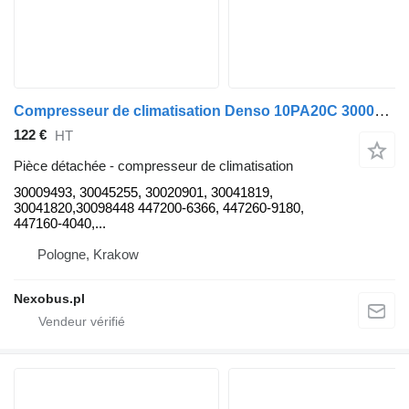
Compresseur de climatisation Denso 10PA20C 30009493 pour bus VDL Bova Magiq
122 €
HT
Pièce détachée - compresseur de climatisation
30009493, 30045255, 30020901, 30041819,
30041820,30098448 447200-6366, 447260-9180,
447160-4040,...
Pologne, Krakow
Nexobus.pl