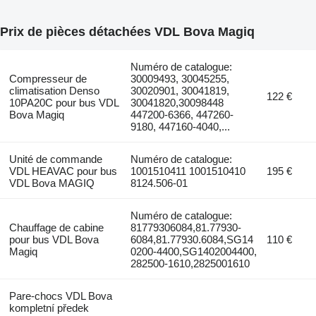
Prix de pièces détachées VDL Bova Magiq
Numéro de catalogue:
Compresseur de
30009493, 30045255,
climatisation Denso
30020901, 30041819,
122 €
10PA20C pour bus VDL
30041820,30098448
Bova Magiq
447200-6366, 447260-
9180, 447160-4040,...
Unité de commande
Numéro de catalogue:
VDL HEAVAC pour bus
1001510411 1001510410
195 €
VDL Bova MAGIQ
8124.506-01
Numéro de catalogue:
Chauffage de cabine
81779306084,81.77930-
pour bus VDL Bova
6084,81.77930.6084,SG14
110 €
Magiq
0200-4400,SG1402004400,
282500-1610,2825001610
Pare-chocs VDL Bova
kompletní předek