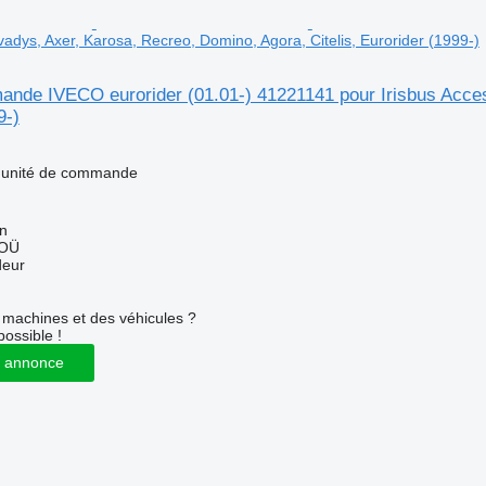
vadys, Axer, Karosa, Recreo, Domino, Agora, Citelis, Eurorider (1999-)
nde IVECO eurorider (01.01-) 41221141 pour Irisbus Access
9-)
- unité de commande
nn
 OÜ
deur
machines et des véhicules ?
possible !
 annonce