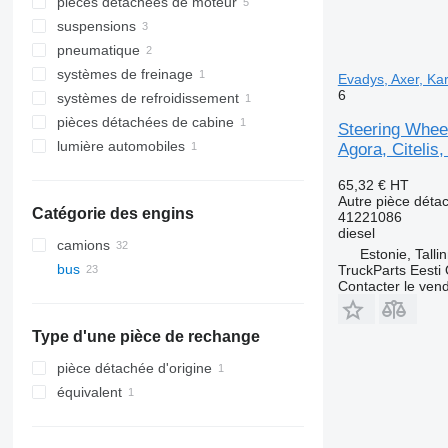
pièces détachées de moteur
unité de commande
suspensions
tableaux de bord
culbuteurs
pneumatique
relais
fusées d'essieu
systèmes de freinage
onduleurs
colonnes de direction
compresseurs pneumatiques
Evadys, Axer, Kar
6
systèmes de refroidissement
commutateurs de colonne de
autres pièces détachées pour train
autres pièces détachées de
disques de freins
direction
de roulement
pneumatique
pièces détachées de cabine
radiateurs de refroidissement du
Steering Whee
moteur
lumière automobiles
sièges
Agora, Citelis,
feux arrière
65,32 €
HT
Autre pièce déta
Catégorie des engins
41221086
diesel
camions
Estonie, Talli
bus
TruckParts Eesti
Contacter le ven
Type d'une pièce de rechange
pièce détachée d'origine
équivalent