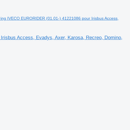
ring IVECO EURORIDER (01.01-) 41221086 pour Irisbus Access,
risbus Access, Evadys, Axer, Karosa, Recreo, Domino,