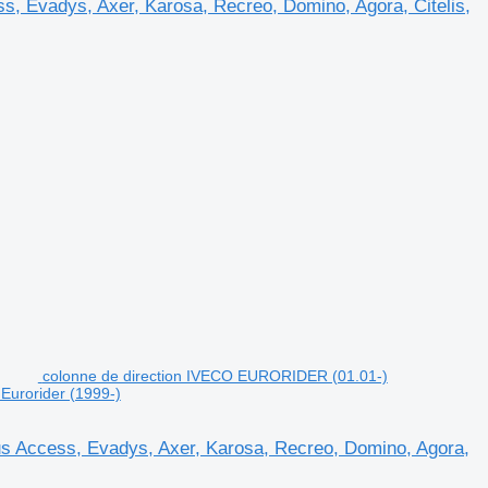
, Evadys, Axer, Karosa, Recreo, Domino, Agora, Citelis,
colonne de direction IVECO EURORIDER (01.01-)
 Eurorider (1999-)
s Access, Evadys, Axer, Karosa, Recreo, Domino, Agora,