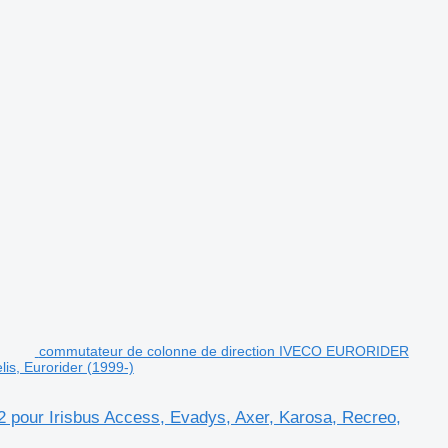
commutateur de colonne de direction IVECO EURORIDER
is, Eurorider (1999-)
pour Irisbus Access, Evadys, Axer, Karosa, Recreo,