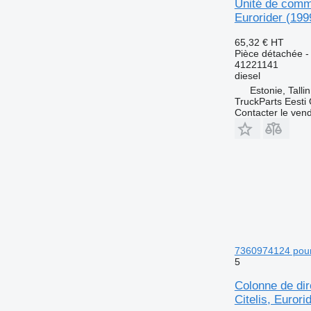
Unité de comma
Eurorider (199
65,32 €
HT
Pièce détachée 
41221141
diesel
Estonie, Talli
TruckParts Eesti
Contacter le ven
7360974124 pour 
5
Colonne de di
Citelis, Eurori