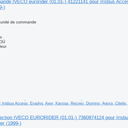
nde IVECO eurorider (01.01-) 41221141 pour Irisbus Access
9-)
- unité de commande
nn
 OÜ
deur
Irisbus Access, Evadys, Axer, Karosa, Recreo, Domino, Agora, Citelis,
rection IVECO EURORIDER (01.01-) 7360974124 pour Irisbu
der (1999-)