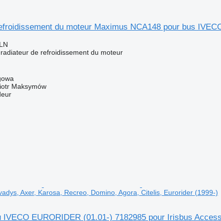
 refroidissement du moteur Maximus NCA148 pour bus IV
PLN
 radiateur de refroidissement du moteur
gowa
iotr Maksymów
deur
vadys, Axer, Karosa, Recreo, Domino, Agora, Citelis, Eurorider (1999-)
u IVECO EURORIDER (01.01-) 7182985 pour Irisbus Access, 