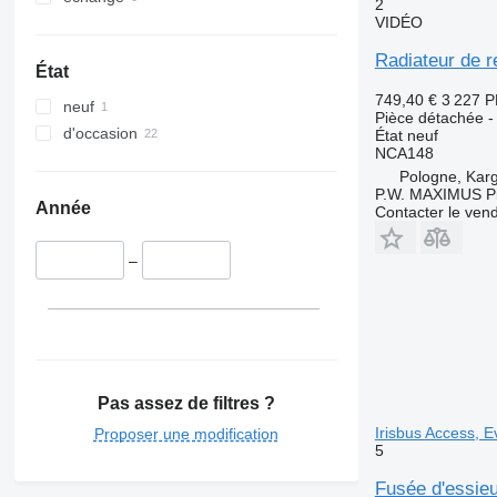
2
VIDÉO
Radiateur de
État
749,40 €
3 227 
neuf
Pièce détachée -
d'occasion
État
neuf
NCA148
Pologne, Kar
P.W. MAXIMUS P
Année
Contacter le ven
–
Pas assez de filtres ?
Irisbus Access, E
Proposer une modification
5
Fusée d'essie