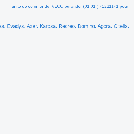
unité de commande IVECO eurorider (01.01-) 41221141 pour
, Evadys, Axer, Karosa, Recreo, Domino, Agora, Citelis,