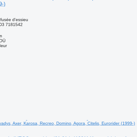
9-)
 fusée d'essieu
03 7181542
nn
 OÜ
deur
vadys, Axer, Karosa, Recreo, Domino, Agora, Citelis, Eurorider (1999-)