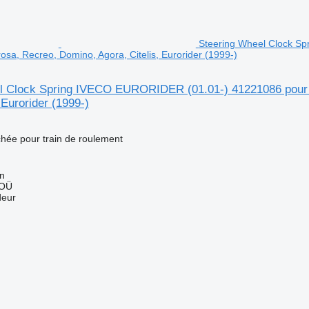
Steering Wheel Clock Sp
osa, Recreo, Domino, Agora, Citelis, Eurorider (1999-)
l Clock Spring IVECO EURORIDER (01.01-) 41221086 pour I
 Eurorider (1999-)
chée pour train de roulement
nn
 OÜ
deur