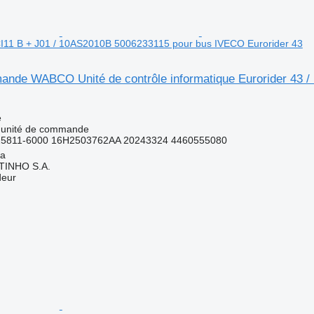
CI11 B + J01 / 10AS2010B 5006233115 pour bus IVECO Eurorider 43
ande WABCO Unité de contrôle informatique Eurorider 43 
e
- unité de commande
25811-6000 16H2503762AA 20243324 4460555080
ia
TINHO S.A.
deur