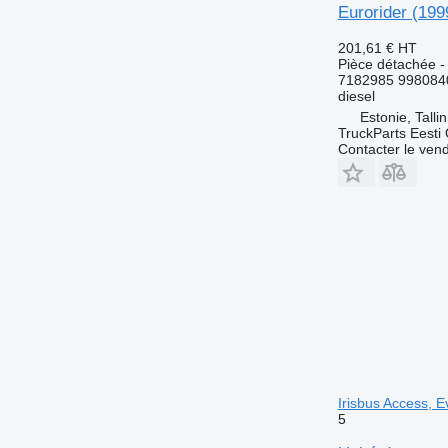
Eurorider (199
201,61 €
HT
Pièce détachée -
7182985 998084
diesel
Estonie, Talli
TruckParts Eesti
Contacter le ven
Irisbus Access, E
5