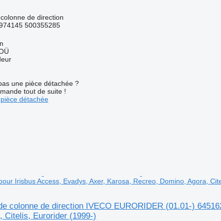
colonne de direction
974145 500355285
nn
 OÜ
deur
pas une pièce détachée ?
mande tout de suite !
pièce détachée
our Irisbus Access, Evadys, Axer, Karosa, Recreo, Domino, Agora, Citel
e colonne de direction IVECO EURORIDER (01.01-) 645162 
 Citelis, Eurorider (1999-)