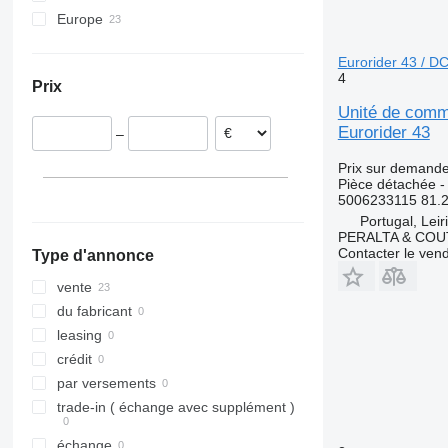
Europe
Tourismo
EC
Estonie
Travego
FH
Eurorider 43 / D
Espagne
Vario
G-series
4
Prix
Portugal
L-series
Unité de comm
Pologne
Eurorider 43
–
Prix sur demand
Pièce détachée 
5006233115 81.
Portugal, Leir
PERALTA & COU
Contacter le ven
Type d'annonce
vente
du fabricant
leasing
crédit
par versements
trade-in ( échange avec supplément )
échange