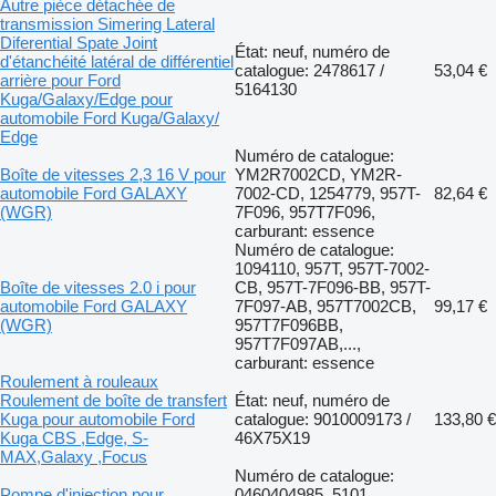
Autre pièce détachée de
transmission Simering Lateral
Diferential Spate Joint
État: neuf, numéro de
d'étanchéité latéral de différentiel
catalogue: 2478617 /
53,04 €
arrière pour Ford
5164130
Kuga/Galaxy/Edge pour
automobile Ford Kuga/Galaxy/
Edge
Numéro de catalogue:
Boîte de vitesses 2,3 16 V pour
YM2R7002CD, YM2R-
automobile Ford GALAXY
7002-CD, 1254779, 957T-
82,64 €
(WGR)
7F096, 957T7F096,
carburant: essence
Numéro de catalogue:
1094110, 957T, 957T-7002-
Boîte de vitesses 2.0 i pour
CB, 957T-7F096-BB, 957T-
automobile Ford GALAXY
7F097-AB, 957T7002CB,
99,17 €
(WGR)
957T7F096BB,
957T7F097AB,...,
carburant: essence
Roulement à rouleaux
Roulement de boîte de transfert
État: neuf, numéro de
Kuga pour automobile Ford
catalogue: 9010009173 /
133,80 €
Kuga CBS ,Edge, S-
46X75X19
MAX,Galaxy ,Focus
Numéro de catalogue:
Pompe d'injection pour
0460404985, 5101,