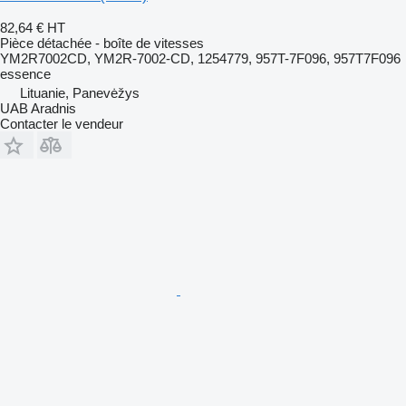
82,64 €
HT
Pièce détachée - boîte de vitesses
YM2R7002CD, YM2R-7002-CD, 1254779, 957T-7F096, 957T7F096
essence
Lituanie, Panevėžys
UAB Aradnis
Contacter le vendeur