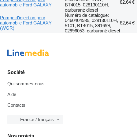
82,64 €
automobile Ford GALAXY
BT4015, 028130110H,
carburant: diesel
Numéro de catalogue:
Pompe d'injection pour
0460404985, 028130110H,
automobile Ford GALAXY
82,64 €
5101, BT4015, 891699,
(WGR)
02996053, carburant: diesel
Société
Qui sommes-nous
Aide
Contacts
France / français
Nos projets