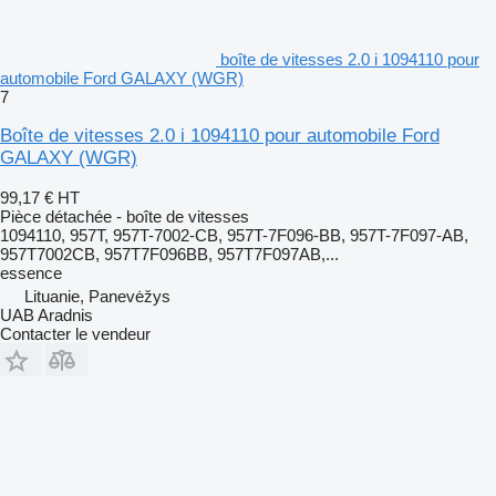
boîte de vitesses 2.0 i 1094110 pour
automobile Ford GALAXY (WGR)
7
Boîte de vitesses 2.0 i 1094110 pour automobile Ford
GALAXY (WGR)
99,17 €
HT
Pièce détachée - boîte de vitesses
1094110, 957T, 957T-7002-CB, 957T-7F096-BB, 957T-7F097-AB,
957T7002CB, 957T7F096BB, 957T7F097AB,...
essence
Lituanie, Panevėžys
UAB Aradnis
Contacter le vendeur