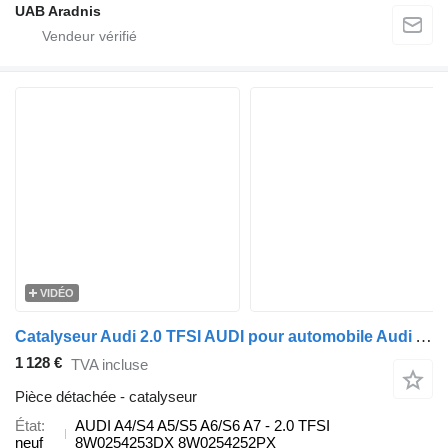
UAB Aradnis
VIDÉO
Catalyseur Audi 2.0 TFSI AUDI pour automobile Audi A4/S4 A5/S5 A6/S6 A7
1 128 €
TVA incluse
Pièce détachée - catalyseur
État
AUDI A4/S4 A5/S5 A6/S6 A7 - 2.0 TFSI
neuf
8W0254253DX 8W0254252PX