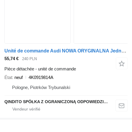
Unité de commande Audi NOWA ORYGINALNA Jednostka nadawczo odbiorcza A6 C8 4K0919814A pour automobile
55,74 €
240 PLN
Pièce détachée - unité de commande
État
neuf
4K0919814A
Pologne, Piotrków Trybunalski
QINDITO SPÓŁKA Z OGRANICZONĄ ODPOWIEDZIALNOŚCIĄ