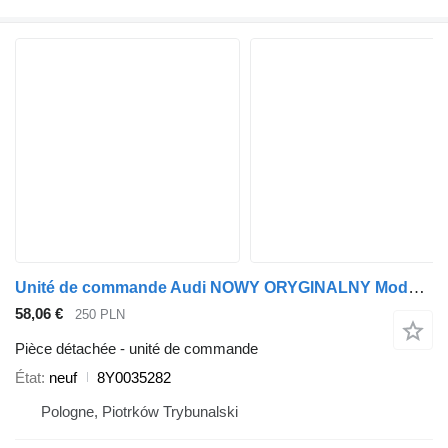
Unité de commande Audi NOWY ORYGINALNY Moduł Sterownik Online A3 8Y A6 C8 8Y0035282 pour automobile
58,06 €
250 PLN
Pièce détachée - unité de commande
État
neuf
8Y0035282
Pologne, Piotrków Trybunalski