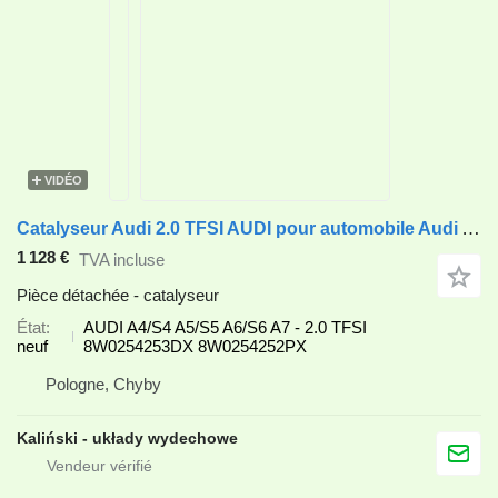
VIDÉO
Catalyseur Audi 2.0 TFSI AUDI pour automobile Audi A4/S4 A5/S5 A6/S6 A7
1 128 €
TVA incluse
Pièce détachée - catalyseur
État
AUDI A4/S4 A5/S5 A6/S6 A7 - 2.0 TFSI
neuf
8W0254253DX 8W0254252PX
Pologne, Chyby
Kaliński - układy wydechowe