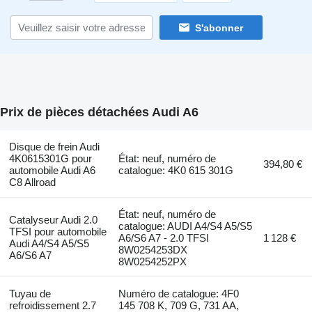
S'abonner
Prix de pièces détachées Audi A6
Disque de frein Audi
4K0615301G pour
État: neuf, numéro de
394,80 €
automobile Audi A6
catalogue: 4K0 615 301G
C8 Allroad
État: neuf, numéro de
Catalyseur Audi 2.0
catalogue: AUDI A4/S4 A5/S5
TFSI pour automobile
A6/S6 A7 - 2.0 TFSI
1 128 €
Audi A4/S4 A5/S5
8W0254253DX
A6/S6 A7
8W0254252PX
Tuyau de
Numéro de catalogue: 4F0
refroidissement 2.7
145 708 K, 709 G, 731 AA,