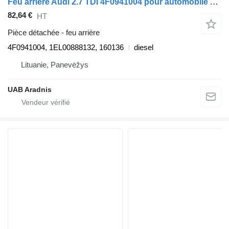
Feu arrière Audi 2.7 TDI 4F0941004 pour automobile Audi A6 (4F2, C6)
82,64 €
HT
Pièce détachée - feu arrière
4F0941004, 1EL00888132, 160136
diesel
Lituanie, Panevėžys
UAB Aradnis