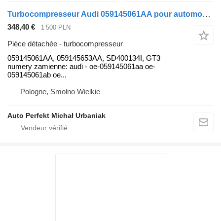
Turbocompresseur Audi 059145061AA pour automobile Audi A6, A7, Q5, SQ5
348,40 €
1 500 PLN
Pièce détachée - turbocompresseur
059145061AA, 059145653AA, SD400134I, GT3
numery zamienne: audi - oe-059145061aa oe-
059145061ab oe...
Pologne, Smolno Wielkie
Auto Perfekt Michał Urbaniak