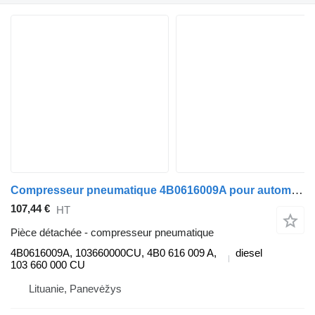
Compresseur pneumatique 4B0616009A pour automobile Audi A6 Avant (4B5, C5)
107,44 €
HT
Pièce détachée - compresseur pneumatique
4B0616009A, 103660000CU, 4B0 616 009 A,
diesel
103 660 000 CU
Lituanie, Panevėžys