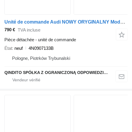
Unité de commande Audi NOWY ORYGINALNY Moduł Sterownik ogrzewania szyby A6 A7 4N0907133B pour automobile
790 €
TVA incluse
Pièce détachée - unité de commande
État
neuf
4N0907133B
Pologne, Piotrków Trybunalski
QINDITO SPÓŁKA Z OGRANICZONĄ ODPOWIEDZIALNOŚCIĄ