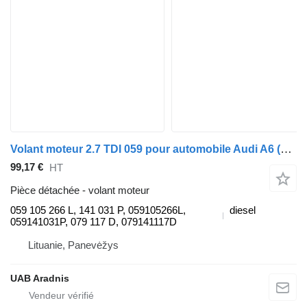
Volant moteur 2.7 TDI 059 pour automobile Audi A6 (4F2, C6)
99,17 €
HT
Pièce détachée - volant moteur
059 105 266 L, 141 031 P, 059105266L,
diesel
059141031P, 079 117 D, 079141117D
Lituanie, Panevėžys
UAB Aradnis