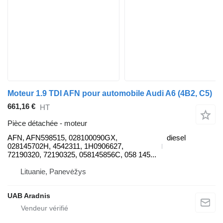
Moteur 1.9 TDI AFN pour automobile Audi A6 (4B2, C5)
661,16 €
HT
Pièce détachée - moteur
AFN, AFN598515, 028100090GX,
diesel
028145702H, 4542311, 1H0906627,
72190320, 72190325, 058145856C, 058 145...
Lituanie, Panevėžys
UAB Aradnis