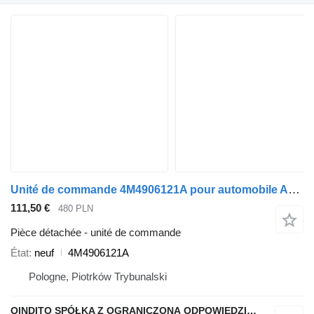
Unité de commande 4M4906121A pour automobile Audi A6 C7 Q7 Q8
111,50 €
480 PLN
Pièce détachée - unité de commande
État
neuf
4M4906121A
Pologne, Piotrków Trybunalski
QINDITO SPÓŁKA Z OGRANICZONĄ ODPOWIEDZIALNOŚCIĄ