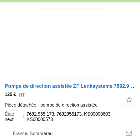
Pompe de direction assistée ZF Lenksysteme 7692.955.173 pour automobile Audi A6
125 €
HT
Pièce détachée - pompe de direction assistée
État
7692.955.173, 7692955173, KS00000603,
neuf
KS00000573
France, Sommerau