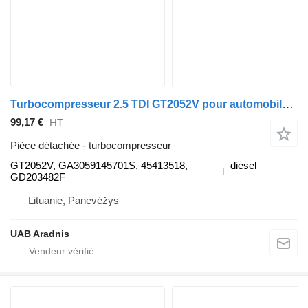
Turbocompresseur 2.5 TDI GT2052V pour automobile Audi A6 (4B2, C5)
99,17 €
HT
Pièce détachée - turbocompresseur
GT2052V, GA3059145701S, 45413518,
diesel
GD203482F
Lituanie, Panevėžys
UAB Aradnis