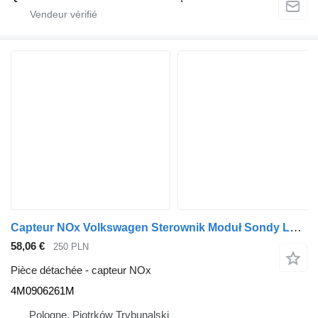
Capteur NOx Volkswagen Sterownik Moduł Sondy Lambda 4M0906261M pour automobile Audi A6 A7 Q7 Q8
58,06 €
250 PLN
Pièce détachée - capteur NOx
4M0906261M
Pologne, Piotrków Trybunalski