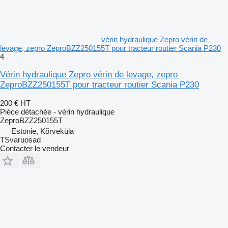
vérin hydraulique Zepro vérin de
levage, zepro ZeproBZZ250155T pour tracteur routier Scania P230
4
Vérin hydraulique Zepro vérin de levage, zepro
ZeproBZZ250155T pour tracteur routier Scania P230
200 €
HT
Pièce détachée - vérin hydraulique
ZeproBZZ250155T
Estonie, Kõrveküla
TSvaruosad
Contacter le vendeur