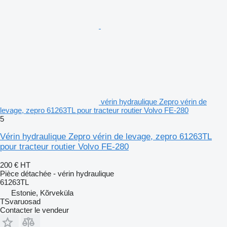
vérin hydraulique Zepro vérin de
levage, zepro 61263TL pour tracteur routier Volvo FE-280
5
Vérin hydraulique Zepro vérin de levage, zepro 61263TL
pour tracteur routier Volvo FE-280
200 €
HT
Pièce détachée - vérin hydraulique
61263TL
Estonie, Kõrveküla
TSvaruosad
Contacter le vendeur