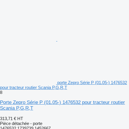
porte Zepro Série P (01.05-) 1476532
pour tracteur routier Scania P,G,R,T
8
Porte Zepro Série P (01.05-) 1476532 pour tracteur routier
Scania P,G,R,T
313,71 €
HT
Pièce détachée - porte
1476532 1739739 1452667