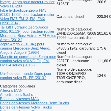
levage, zepro pour tracteur routier
200 €
61263TL
Volvo FE-280
Filtre hydraulique Zepro FM9
(01.01-12.05) pour tracteur routier
Carburant: diesel
229,84 €
Volvo FM7-FM12, FM, FMX
(1998-2014)
Tail Lift Hydraulic Zepro Arocs
Numéro de catalogue:
2651 (01.13-) pour tracteur routier
ZAHD200-155MA 72068
201,61 €
Mercedes-Benz Actros MP4 Antos
72066, carburant: diesel
Arocs (2012-)
Zepro Atego 2 (01.04-) pour
Numéro de catalogue:
camion Mercedes-Benz Atego,
64309 21242, carburant:
175 €
Atego 2, Atego 3 (1996-)
diesel
Manette de commande Zepro pour
Numéro de catalogue:
camion Volvo VOLVO FH, FM,
22872TL, carburant:
111,60 €
FMX-4 series (2013-)
diesel
Numéro de catalogue:
Unité de commande Zepro pour
T60RX-04ZEPRO
124 €
camion Volvo FL, FE (2013-)
T60RX04ZEPRO,
carburant: diesel
Catégories populaires
Ailerons MAN
Amortisseurs Sachs
Boîtes de vitesses MAN
Boîtes de vitesses Mercedes-Benz Trucks
Boîtes de vitesses Volvo Trucks