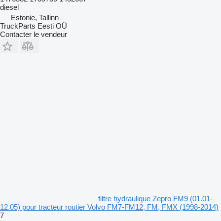
diesel
Estonie, Tallinn
TruckParts Eesti OÜ
Contacter le vendeur
filtre hydraulique Zepro FM9 (01.01-
12.05) pour tracteur routier Volvo FM7-FM12, FM, FMX (1998-2014)
7