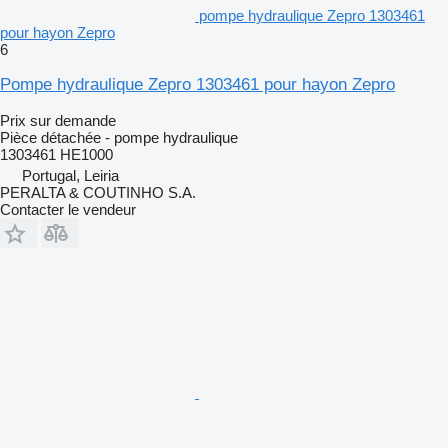
pompe hydraulique Zepro 1303461
pour hayon Zepro
6
Pompe hydraulique Zepro 1303461 pour hayon Zepro
Prix sur demande
Pièce détachée - pompe hydraulique
1303461 HE1000
Portugal, Leiria
PERALTA & COUTINHO S.A.
Contacter le vendeur