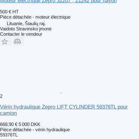
Moteur électrique Zepro 32207 , 21242 pour hayon
500 €
HT
Pièce détachée - moteur électrique
Lituanie, Šiaulių raj.
Vaidoto Stravinsko įmonė
Contacter le vendeur
2
Vérin hydraulique Zepro LIFT CYLINDER 59376TL pour
camion
668,90 €
5 000 DKK
Pièce détachée - vérin hydraulique
59376TL