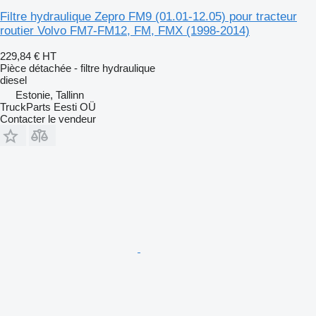
Filtre hydraulique Zepro FM9 (01.01-12.05) pour tracteur
routier Volvo FM7-FM12, FM, FMX (1998-2014)
229,84 €
HT
Pièce détachée - filtre hydraulique
diesel
Estonie, Tallinn
TruckParts Eesti OÜ
Contacter le vendeur