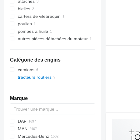
attaches
bielles
carters de vilebrequin
poulies
pompes à huile
autres pièces détachées du moteur
Catégorie des engins
camions
tracteurs routiers
Marque
DAF
Q-series
X-Series
C-series
MAN
CF
Cargo
Cascadia
Daily
4300
D-series
Mercedes-Benz
LF
F-MAX
EuroCargo
L-series
F90