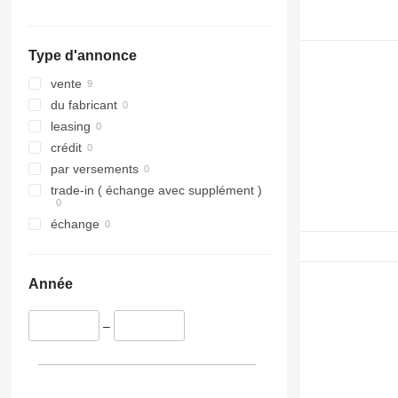
FM 420
FM 440
Type d'annonce
FM 460
FM 480
vente
FM 500
du fabricant
leasing
crédit
par versements
trade-in ( échange avec supplément )
échange
Année
–