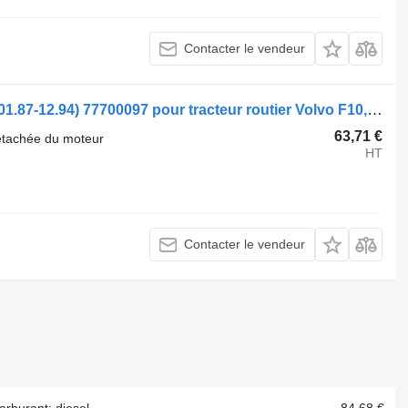
Contacter le vendeur
Engine Timing Gear Plate Volvo F16 (01.87-12.94) 77700097 pour tracteur routier Volvo F10, F12, F16, N10 (1973-1994)
63,71 €
étachée du moteur
HT
Contacter le vendeur