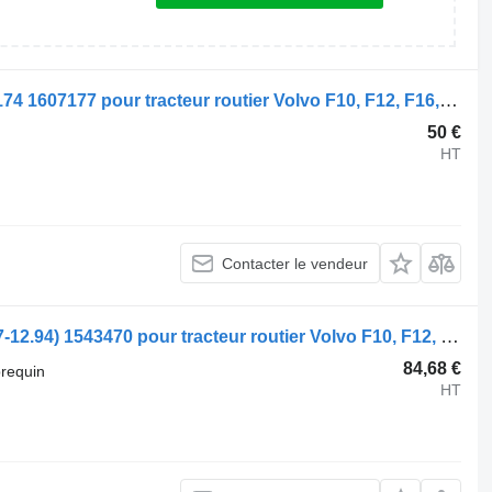
Attache Volvo F16 (01.87-12.94) 1607174 1607177 pour tracteur routier Volvo F10, F12, F16, N10 (1973-1994)
50 €
HT
Contacter le vendeur
Carter de vilebrequin Volvo F16 (01.87-12.94) 1543470 pour tracteur routier Volvo F10, F12, F16, N10 (1973-1994)
84,68 €
brequin
HT