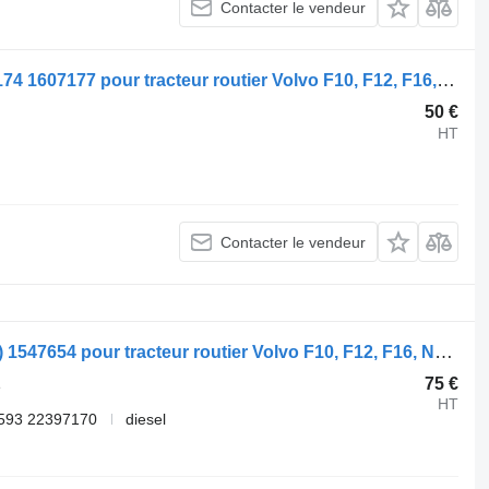
Contacter le vendeur
Attache Volvo F16 (01.87-12.94) 1607174 1607177 pour tracteur routier Volvo F10, F12, F16, N10 (1973-1994)
50 €
HT
Contacter le vendeur
Pompe à huile Volvo F16 (01.87-12.94) 1547654 pour tracteur routier Volvo F10, F12, F16, N10 (1973-1994)
75 €
e
HT
593 22397170
diesel