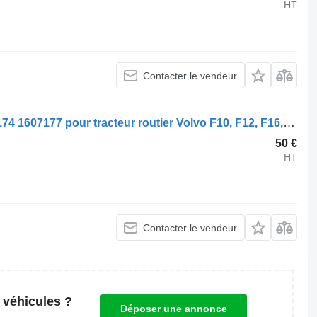
HT
Contacter le vendeur
Attache Volvo F16 (01.87-12.94) 1607174 1607177 pour tracteur routier Volvo F10, F12, F16, N10 (1973-1994)
50 €
HT
Contacter le vendeur
 véhicules ?
Déposer une annonce