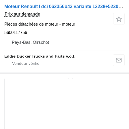
Moteur Renault l dci 062356b43 variante 12238+52302 5600117756 pour camion Renault PREMIUM 420 DCI
Prix sur demande
Pièces détachées de moteur - moteur
5600117756
Pays-Bas, Oirschot
Eddie Ducker Trucks and Parts v.o.f.