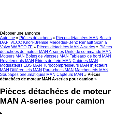
Déposer une annonce
Autoline
»
Pièces détachées
»
Pièces détachées MAN
Bosch
DAF
IVECO
Knorr-Bremse
Mercedes-Benz
Renault
Scania
Volvo
WABCO
ZF
»
Pièces détachées MAN A-series
»
Pièces
détachées de moteur MAN A-series
Unité de commande MAN
Moteurs MAN
Boîtes de vitesses MAN
Tableaux de bord MAN
Revêtements MAN
Étriers de frein MAN
Cabines MAN
Modulateurs EBS MAN
Turbocompresseurs MAN
Injecteurs
MAN
Différentiels MAN
Pare-chocs MAN
Marchepieds MAN
Soupapes pneumatiques MAN
Capteurs MAN
»
Pièces
détachées de moteur MAN A-series pour camion
»
Pièces détachées de moteur
MAN A-series pour camion