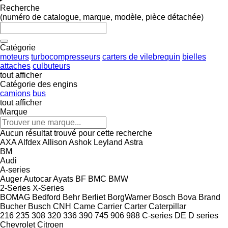
Recherche
(numéro de catalogue, marque, modèle, pièce détachée)
Catégorie
moteurs
turbocompresseurs
carters de vilebrequin
bielles
attaches
culbuteurs
tout afficher
Catégorie des engins
camions
bus
tout afficher
Marque
Aucun résultat trouvé pour cette recherche
AXA
Alfdex
Allison
Ashok Leyland
Astra
BM
Audi
A-series
Auger
Autocar
Ayats
BF
BMC
BMW
2-Series
X-Series
BOMAG
Bedford
Behr
Berliet
BorgWarner
Bosch
Bova
Brand
Bucher
Busch
CNH
Came
Carrier
Carter
Caterpillar
216
235
308
320
336
390
745
906
988
C-series
DE
D series
Chevrolet
Citroen