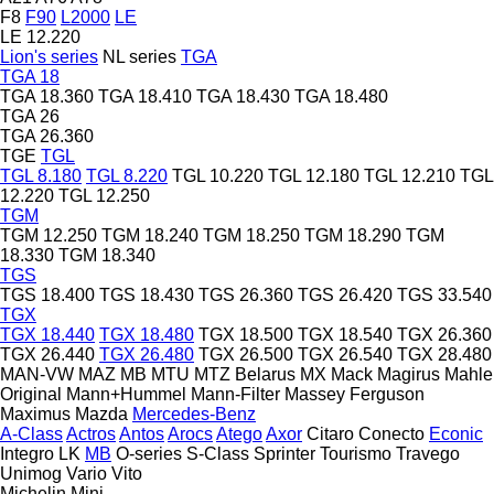
F8
F90
L2000
LE
LE 12.220
Lion's series
NL series
TGA
TGA 18
TGA 18.360
TGA 18.410
TGA 18.430
TGA 18.480
TGA 26
TGA 26.360
TGE
TGL
TGL 8.180
TGL 8.220
TGL 10.220
TGL 12.180
TGL 12.210
TGL
12.220
TGL 12.250
TGM
TGM 12.250
TGM 18.240
TGM 18.250
TGM 18.290
TGM
18.330
TGM 18.340
TGS
TGS 18.400
TGS 18.430
TGS 26.360
TGS 26.420
TGS 33.540
TGX
TGX 18.440
TGX 18.480
TGX 18.500
TGX 18.540
TGX 26.360
TGX 26.440
TGX 26.480
TGX 26.500
TGX 26.540
TGX 28.480
MAN-VW
MAZ
MB
MTU
MTZ Belarus
MX
Mack
Magirus
Mahle
Original
Mann+Hummel
Mann-Filter
Massey Ferguson
Maximus
Mazda
Mercedes-Benz
A-Class
Actros
Antos
Arocs
Atego
Axor
Citaro
Conecto
Econic
Integro
LK
MB
O-series
S-Class
Sprinter
Tourismo
Travego
Unimog
Vario
Vito
Michelin
Mini