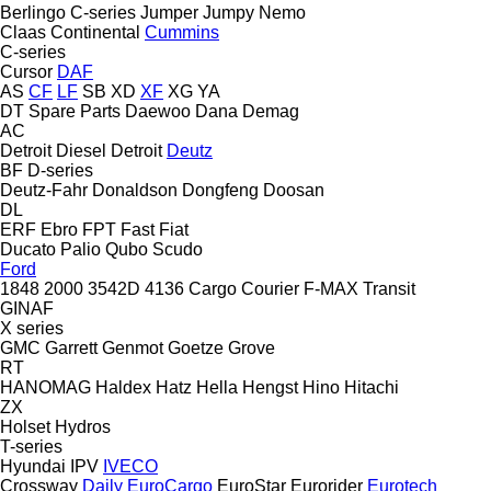
Berlingo
C-series
Jumper
Jumpy
Nemo
Claas
Continental
Cummins
C-series
Cursor
DAF
AS
CF
LF
SB
XD
XF
XG
YA
DT Spare Parts
Daewoo
Dana
Demag
AC
Detroit Diesel
Detroit
Deutz
BF
D-series
Deutz-Fahr
Donaldson
Dongfeng
Doosan
DL
ERF
Ebro
FPT
Fast
Fiat
Ducato
Palio
Qubo
Scudo
Ford
1848
2000
3542D
4136
Cargo
Courier
F-MAX
Transit
GINAF
X series
GMC
Garrett
Genmot
Goetze
Grove
RT
HANOMAG
Haldex
Hatz
Hella
Hengst
Hino
Hitachi
ZX
Holset
Hydros
T-series
Hyundai
IPV
IVECO
Crossway
Daily
EuroCargo
EuroStar
Eurorider
Eurotech