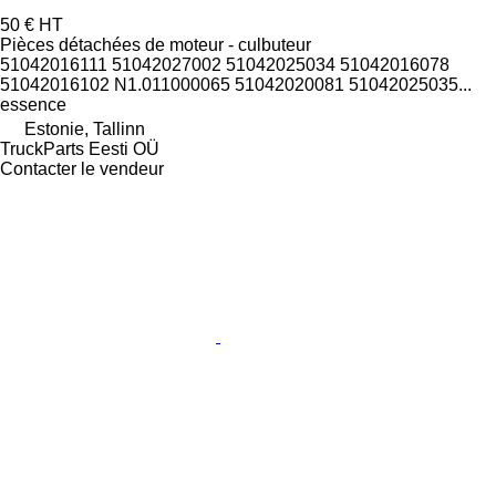
50 €
HT
Pièces détachées de moteur - culbuteur
51042016111 51042027002 51042025034 51042016078
51042016102 N1.011000065 51042020081 51042025035...
essence
Estonie, Tallinn
TruckParts Eesti OÜ
Contacter le vendeur