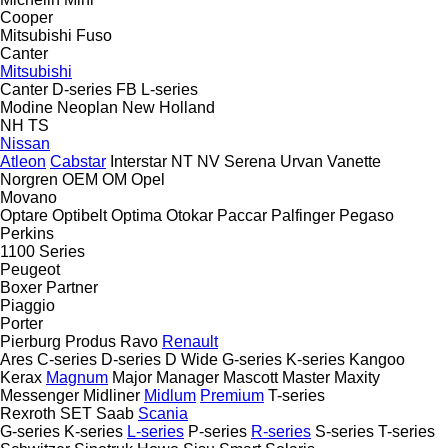
Cooper
Mitsubishi Fuso
Canter
Mitsubishi
Canter
D-series
FB
L-series
Modine
Neoplan
New Holland
NH
TS
Nissan
Atleon
Cabstar
Interstar
NT
NV
Serena
Urvan
Vanette
Norgren
OEM
OM
Opel
Movano
Optare
Optibelt
Optima
Otokar
Paccar
Palfinger
Pegaso
Perkins
1100 Series
Peugeot
Boxer
Partner
Piaggio
Porter
Pierburg
Produs
Ravo
Renault
Ares
C-series
D-series
D Wide
G-series
K-series
Kangoo
Kerax
Magnum
Major
Manager
Mascott
Master
Maxity
Messenger
Midliner
Midlum
Premium
T-series
Rexroth
SET
Saab
Scania
G-series
K-series
L-series
P-series
R-series
S-series
T-series