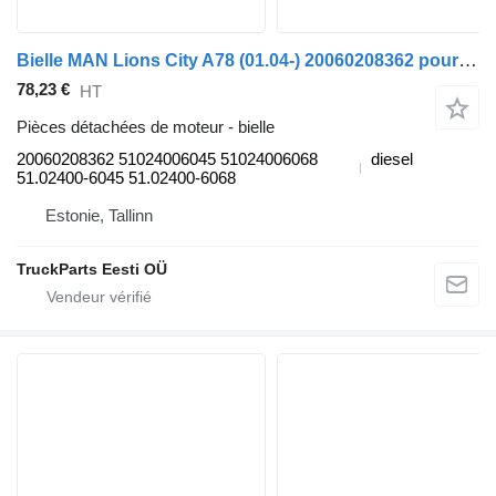
Bielle MAN Lions City A78 (01.04-) 20060208362 pour MAN Lion's bus (1991-)
78,23 €
HT
Pièces détachées de moteur - bielle
20060208362 51024006045 51024006068
diesel
51.02400-6045 51.02400-6068
Estonie, Tallinn
TruckParts Eesti OÜ