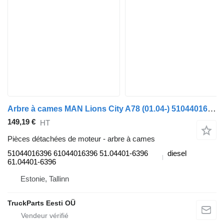
Arbre à cames MAN Lions City A78 (01.04-) 51044016396 pour MAN Lion's bus (1991-)
149,19 €
HT
Pièces détachées de moteur - arbre à cames
51044016396 61044016396 51.04401-6396
diesel
61.04401-6396
Estonie, Tallinn
TruckParts Eesti OÜ