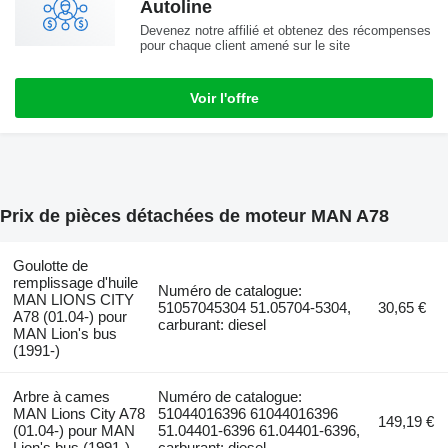
Autoline
Devenez notre affilié et obtenez des récompenses
pour chaque client amené sur le site
Voir l'offre
Prix de pièces détachées de moteur MAN A78
Goulotte de
remplissage d'huile
Numéro de catalogue:
MAN LIONS CITY
51057045304 51.05704-5304,
30,65 €
A78 (01.04-) pour
carburant: diesel
MAN Lion's bus
(1991-)
Arbre à cames
Numéro de catalogue:
MAN Lions City A78
51044016396 61044016396
149,19 €
(01.04-) pour MAN
51.04401-6396 61.04401-6396,
Lion's bus (1991-)
carburant: diesel