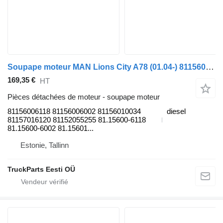
Soupape moteur MAN Lions City A78 (01.04-) 81156006118 pour MAN Lion's bus (1991-)
169,35 €
HT
Pièces détachées de moteur - soupape moteur
81156006118 81156006002 81156010034
diesel
81157016120 81152055255 81.15600-6118
81.15600-6002 81.15601...
Estonie, Tallinn
TruckParts Eesti OÜ