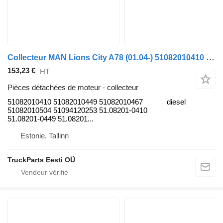
Collecteur MAN Lions City A78 (01.04-) 51082010410 pour MAN Lion's bus (1991-)
153,23 €
HT
Pièces détachées de moteur - collecteur
51082010410 51082010449 51082010467
diesel
51082010504 51094120253 51.08201-0410
51.08201-0449 51.08201...
Estonie, Tallinn
TruckParts Eesti OÜ