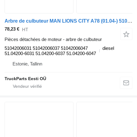
Arbre de culbuteur MAN LIONS CITY A78 (01.04-) 51042006031 pour MAN Lion's bus (1991-)
78,23 €
HT
Pièces détachées de moteur - arbre de culbuteur
51042006031 51042006037 51042006047
diesel
51.04200-6031 51.04200-6037 51.04200-6047
Estonie, Tallinn
TruckParts Eesti OÜ