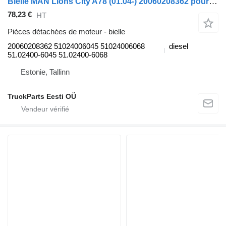
Bielle MAN Lions City A78 (01.04-) 20060208362 pour MAN Lion's bus (1991-)
78,23 €
HT
Pièces détachées de moteur - bielle
20060208362 51024006045 51024006068
diesel
51.02400-6045 51.02400-6068
Estonie, Tallinn
TruckParts Eesti OÜ