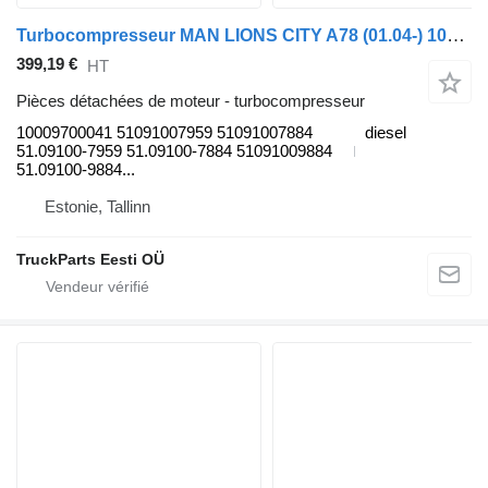
Turbocompresseur MAN LIONS CITY A78 (01.04-) 10009700041 pour MAN Lion's bus (1991-)
399,19 €
HT
Pièces détachées de moteur - turbocompresseur
10009700041 51091007959 51091007884
diesel
51.09100-7959 51.09100-7884 51091009884
51.09100-9884...
Estonie, Tallinn
TruckParts Eesti OÜ