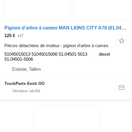
Pignon d'arbre à cames MAN LIONS CITY A78 (01.04-) 51045015013 pour MAN Lion's bus (1991-)
125 €
HT
Pièces détachées de moteur - pignon d'arbre à cames
51045015013 51045015006 51.04501-5013
diesel
51.04501-5006
Estonie, Tallinn
TruckParts Eesti OÜ