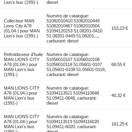
Lion's bus (1991-)
diesel
Numéro de catalogue:
Collecteur MAN
51082010410 51082010449
Lions City A78
51082010467 51082010504
153,23 €
(01.04-) pour MAN
51094120253 51.08201-0410
Lion's bus (1991-)
51.08201-0449 51.08201...,
carburant: diesel
Refroidisseur d'huile
Numéro de catalogue:
MAN LIONS CITY
51056010107 51056010108
A78 (01.04-) pour
51056010118 51.05601-0107
68,55 €
MAN Lion's bus
51.05601-0108 51.05601-0118,
(1991-)
carburant: diesel
MAN LIONS CITY
Numéro de catalogue:
A78 (01.04-) pour
51094113521 51094110648
40,32 €
MAN Lion's bus
51.09411-0648, carburant:
(1991-)
diesel
MAN LIONS CITY
Numéro de catalogue:
A78 (01.04-) pour
51094113519 51094116020
161,29 €
MAN Lion's bus
51.09411-6020, carburant:
(1991-)
diesel