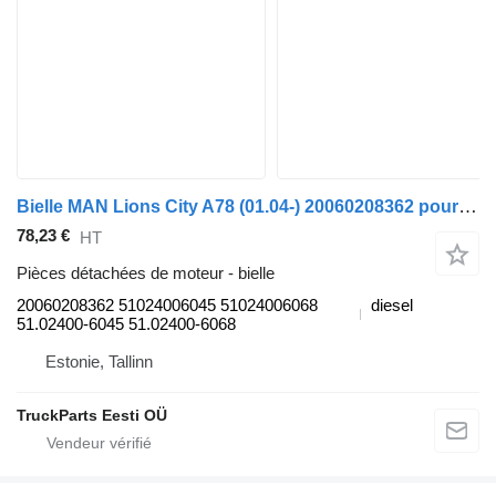
Bielle MAN Lions City A78 (01.04-) 20060208362 pour MAN Lion's bus (1991-)
78,23 €
HT
Pièces détachées de moteur - bielle
20060208362 51024006045 51024006068
diesel
51.02400-6045 51.02400-6068
Estonie, Tallinn
TruckParts Eesti OÜ