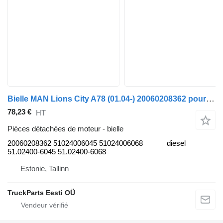
Bielle MAN Lions City A78 (01.04-) 20060208362 pour MAN Lion's bus (1991-)
78,23 €
HT
Pièces détachées de moteur - bielle
20060208362 51024006045 51024006068
diesel
51.02400-6045 51.02400-6068
Estonie, Tallinn
TruckParts Eesti OÜ