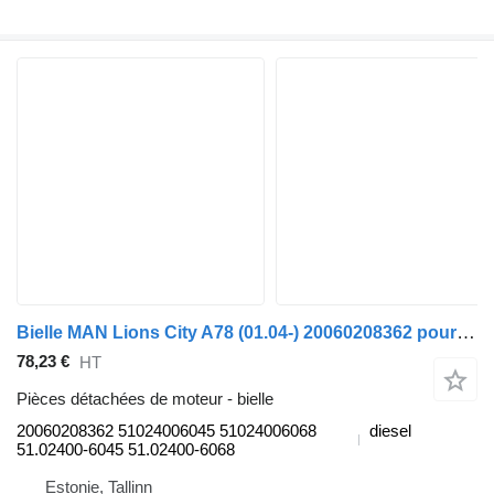
Bielle MAN Lions City A78 (01.04-) 20060208362 pour MAN Lion's bus (1991-)
78,23 €
HT
Pièces détachées de moteur - bielle
20060208362 51024006045 51024006068
diesel
51.02400-6045 51.02400-6068
Estonie, Tallinn