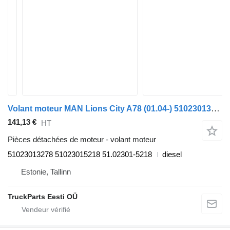
Volant moteur MAN Lions City A78 (01.04-) 51023013278 pour MAN Lion's bus (1991-)
141,13 €
HT
Pièces détachées de moteur - volant moteur
51023013278 51023015218 51.02301-5218
diesel
Estonie, Tallinn
TruckParts Eesti OÜ