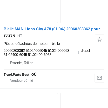
Bielle MAN Lions City A78 (01.04-) 20060208362 pour MAN Lion's bus (1991-)
78,23 €
HT
Pièces détachées de moteur - bielle
20060208362 51024006045 51024006068
diesel
51.02400-6045 51.02400-6068
Estonie, Tallinn
TruckParts Eesti OÜ