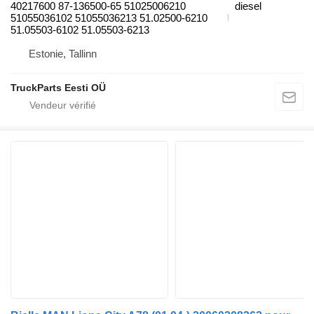
40217600 87-136500-65 51025006210
diesel
51055036102 51055036213 51.02500-6210
51.05503-6102 51.05503-6213
Estonie, Tallinn
TruckParts Eesti OÜ