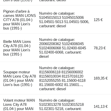
Pignon d'arbre à
Numéro de catalogue:
cames MAN LIONS
51045015013 51045015006
CITY A78 (01.04-)
125 €
51.04501-5013 51.04501-5006,
pour MAN Lion's
carburant: diesel
bus (1991-)
Numéro de catalogue:
Bielle MAN Lions
20060208362 51024006045
City A78 (01.04-)
51024006068 51.02400-6045
78,23 €
pour MAN Lion's
51.02400-6068, carburant:
bus (1991-)
diesel
Numéro de catalogue:
Soupape moteur
81156006118 81156006002
MAN Lions City A78
81156010034 81157016120
169,35 €
(01.04-) pour MAN
81152055255 81.15600-6118
Lion's bus (1991-)
81.15600-6002 81.15601...,
carburant: diesel
Volant moteur MAN
Numéro de catalogue:
Lions City A78
51023013278 51023015218
141,13 €
(01.04-) pour MAN
51.02301-5218, carburant: