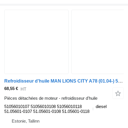
Refroidisseur d'huile MAN LIONS CITY A78 (01.04-) 51056010107 pour MAN Lion's bus (1991-)
68,55 €
HT
Pièces détachées de moteur - refroidisseur d'huile
51056010107 51056010108 51056010118
diesel
51.05601-0107 51.05601-0108 51.05601-0118
Estonie, Tallinn