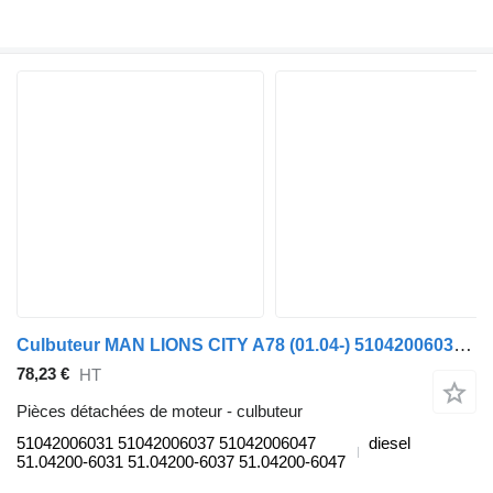
Culbuteur MAN LIONS CITY A78 (01.04-) 51042006031 pour MAN Lion's bus (1991-)
78,23 €
HT
Pièces détachées de moteur - culbuteur
51042006031 51042006037 51042006047
diesel
51.04200-6031 51.04200-6037 51.04200-6047