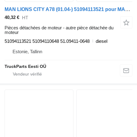
MAN LIONS CITY A78 (01.04-) 51094113521 pour MAN Lion's bus (1991-)
40,32 €
HT
Pièces détachées de moteur - autre pièce détachée du
moteur
51094113521 51094110648 51.09411-0648
diesel
Estonie, Tallinn
TruckParts Eesti OÜ