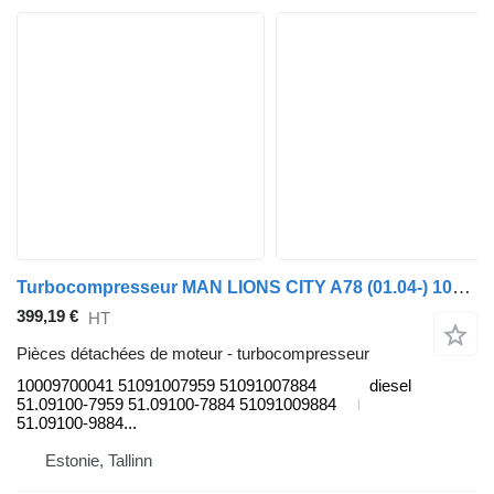
Turbocompresseur MAN LIONS CITY A78 (01.04-) 10009700041 pour MAN Lion's bus (1991-)
399,19 €
HT
Pièces détachées de moteur - turbocompresseur
10009700041 51091007959 51091007884
diesel
51.09100-7959 51.09100-7884 51091009884
51.09100-9884...
Estonie, Tallinn