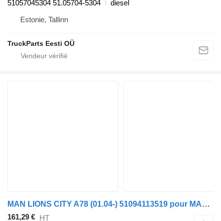
51057045304 51.05704-5304
diesel
Estonie, Tallinn
TruckParts Eesti OÜ
MAN LIONS CITY A78 (01.04-) 51094113519 pour MAN Lion's bus (1991-)
161,29 €
HT