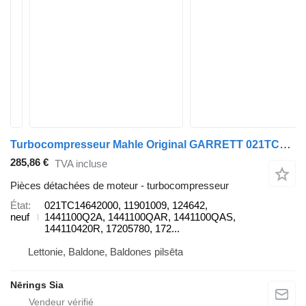
Turbocompresseur Mahle Original GARRETT 021TC14642000 pour automobile Dacia DUSTER
285,86 €
TVA incluse
Pièces détachées de moteur - turbocompresseur
État
021TC14642000, 11901009, 124642,
neuf
1441100Q2A, 1441100QAR, 1441100QAS,
144110420R, 17205780, 172...
Lettonie, Baldone, Baldones pilsēta
Nērings Sia