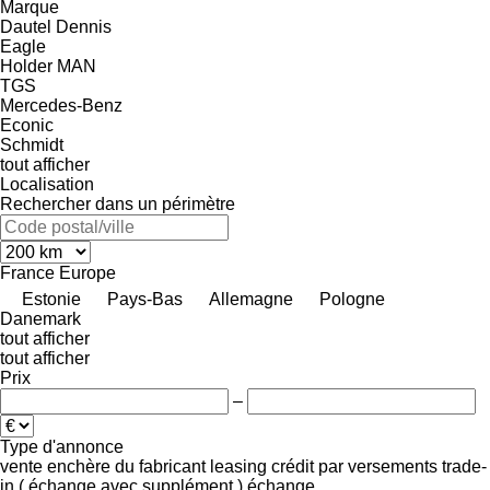
Marque
Dautel
Dennis
Eagle
Holder
MAN
TGS
Mercedes-Benz
Econic
Schmidt
tout afficher
Localisation
Rechercher dans un périmètre
France
Europe
Estonie
Pays-Bas
Allemagne
Pologne
Danemark
tout afficher
tout afficher
Prix
–
Type d'annonce
vente
enchère
du fabricant
leasing
crédit
par versements
trade-
in ( échange avec supplément )
échange