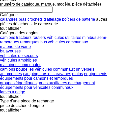
(numéro de catalogue, marque, modèle, pièce détachée)
Catégorie
calandres
bras
crochets d'attelage
boîtiers de batterie
autres
pièces détachées de carrosserie
tout afficher
Catégorie des engins
camions
tracteurs routiers
véhicules utilitaires
minibus
semi-
remorques
remorques
bus
véhicules communaux
matériel de voirie
balayeuses
véhicules de secours
véhicules amphibies
machines communales
camions poubelles
véhicules communaux universels
automobiles
camping-cars et caravanes
motos
équipements
équipements pour camions et remorques
groupes frigorifiques
grues auxiliaires de chargement
équipements pour véhicules communaux
lames à neige
tout afficher
Type d'une pièce de rechange
pièce détachée d'origine
tout afficher