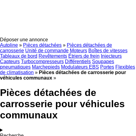
Déposer une annonce
Autoline
»
Pièces détachées
»
Pièces détachées de
carrosserie
Unité de commande
Moteurs
Boîtes de vitesses
Tableaux de bord
Revêtements
Étriers de frein
Injecteurs
Capteurs
Turbocompresseurs
Différentiels
Soupapes
pneumatiques
Marchepieds
Modulateurs EBS
Portes
Flexibles
de climatisation
»
Pièces détachées de carrosserie pour
véhicules communaux
»
Pièces détachées de
carrosserie pour véhicules
communaux
Recherche