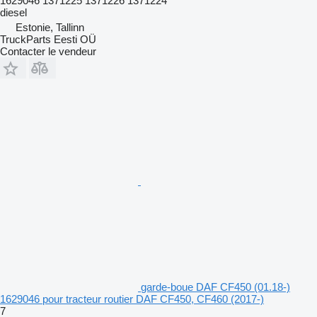
1629046 1371225 1371226 1371224
diesel
Estonie, Tallinn
TruckParts Eesti OÜ
Contacter le vendeur
garde-boue DAF CF450 (01.18-)
1629046 pour tracteur routier DAF CF450, CF460 (2017-)
7