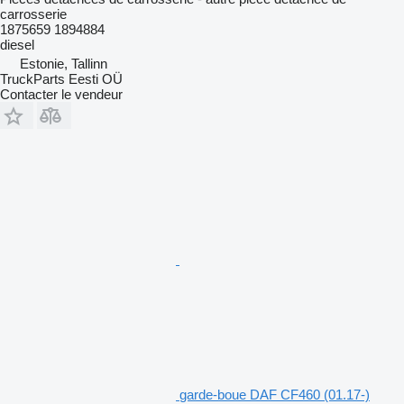
carrosserie
1875659 1894884
diesel
Estonie, Tallinn
TruckParts Eesti OÜ
Contacter le vendeur
garde-boue DAF CF460 (01.17-)