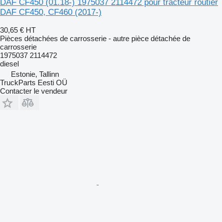
DAF CF450 (01.18-) 1975037 2114472 pour tracteur routier
DAF CF450, CF460 (2017-)
30,65 €
HT
Pièces détachées de carrosserie - autre pièce détachée de
carrosserie
1975037 2114472
diesel
Estonie, Tallinn
TruckParts Eesti OÜ
Contacter le vendeur