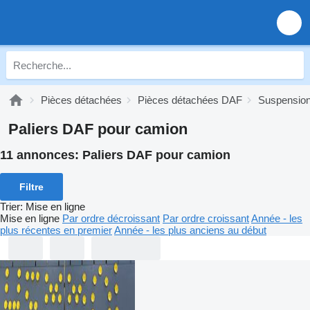
Pièces détachées
Pièces détachées DAF
Suspensio
Paliers DAF pour camion
11 annonces:
Paliers DAF pour camion
Filtre
Trier
:
Mise en ligne
Mise en ligne
Par ordre décroissant
Par ordre croissant
Année - les
plus récentes en premier
Année - les plus anciens au début