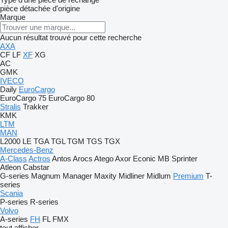
pièce détachée d'origine
Marque
Aucun résultat trouvé pour cette recherche
AXA
CF
LF
XF
XG
AC
GMK
IVECO
Daily
EuroCargo
EuroCargo 75
EuroCargo 80
Stralis
Trakker
KMK
LTM
MAN
L2000
LE
TGA
TGL
TGM
TGS
TGX
Mercedes-Benz
A-Class
Actros
Antos
Arocs
Atego
Axor
Econic
MB
Sprinter
Atleon
Cabstar
G-series
Magnum
Manager
Maxity
Midliner
Midlum
Premium
T-
series
Scania
P-series
R-series
Volvo
A-series
FH
FL
FMX
tout afficher