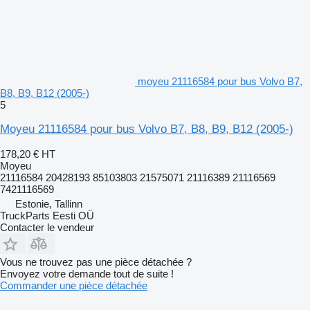
moyeu 21116584 pour bus Volvo B7,
B8, B9, B12 (2005-)
5
Moyeu 21116584 pour bus Volvo B7, B8, B9, B12 (2005-)
178,20 €
HT
Moyeu
21116584 20428193 85103803 21575071 21116389 21116569
7421116569
Estonie, Tallinn
TruckParts Eesti OÜ
Contacter le vendeur
Vous ne trouvez pas une pièce détachée ?
Envoyez votre demande tout de suite !
Commander une pièce détachée