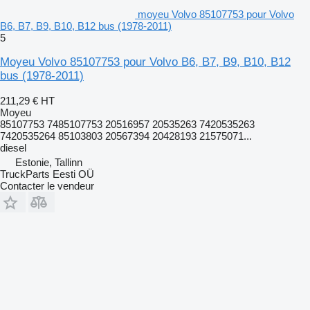
moyeu Volvo 85107753 pour Volvo
B6, B7, B9, B10, B12 bus (1978-2011)
5
Moyeu Volvo 85107753 pour Volvo B6, B7, B9, B10, B12
bus (1978-2011)
211,29 €
HT
Moyeu
85107753 7485107753 20516957 20535263 7420535263
7420535264 85103803 20567394 20428193 21575071...
diesel
Estonie, Tallinn
TruckParts Eesti OÜ
Contacter le vendeur