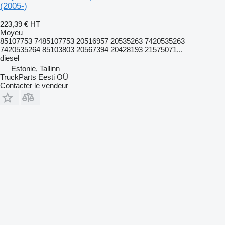
(2005-)
223,39 €
HT
Moyeu
85107753 7485107753 20516957 20535263 7420535263
7420535264 85103803 20567394 20428193 21575071...
diesel
Estonie, Tallinn
TruckParts Eesti OÜ
Contacter le vendeur