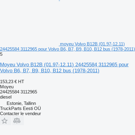
moyeu Volvo B12B (01.97-12.11)
24425584 3112965 pour Volvo B6, B7, B9, B10, B12 bus (1978-2011)
5
Moyeu Volvo B12B (01.97-12.11) 24425584 3112965 pour
Volvo B6, B7, B9, B10, B12 bus (1978-2011)
153,23 €
HT
Moyeu
24425584 3112965
diesel
Estonie, Tallinn
TruckParts Eesti OÜ
Contacter le vendeur