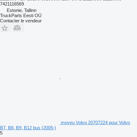
7421116569
Estonie, Tallinn
TruckParts Eesti OÜ
Contacter le vendeur
moyeu Volvo 20707224 pour Volvo
B7, B8, B9, B12 bus (2005-)
5