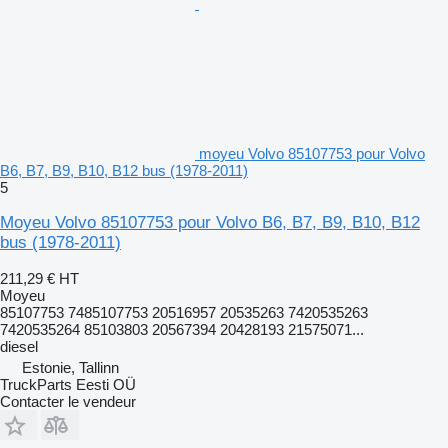
moyeu Volvo 85107753 pour Volvo
B6, B7, B9, B10, B12 bus (1978-2011)
5
Moyeu Volvo 85107753 pour Volvo B6, B7, B9, B10, B12
bus (1978-2011)
211,29 €
HT
Moyeu
85107753 7485107753 20516957 20535263 7420535263
7420535264 85103803 20567394 20428193 21575071...
diesel
Estonie, Tallinn
TruckParts Eesti OÜ
Contacter le vendeur