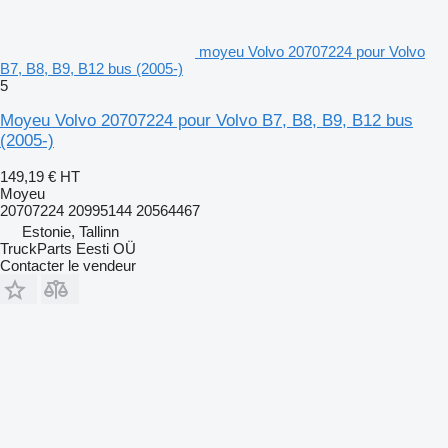
moyeu Volvo 20707224 pour Volvo
B7, B8, B9, B12 bus (2005-)
5
Moyeu Volvo 20707224 pour Volvo B7, B8, B9, B12 bus
(2005-)
149,19 €
HT
Moyeu
20707224 20995144 20564467
Estonie, Tallinn
TruckParts Eesti OÜ
Contacter le vendeur