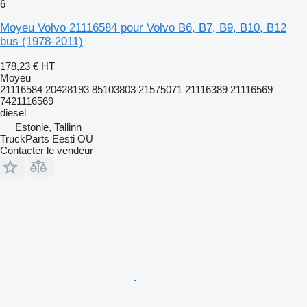
6
Moyeu Volvo 21116584 pour Volvo B6, B7, B9, B10, B12
bus (1978-2011)
178,23 €
HT
Moyeu
21116584 20428193 85103803 21575071 21116389 21116569
7421116569
diesel
Estonie, Tallinn
TruckParts Eesti OÜ
Contacter le vendeur