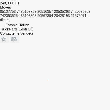
248,39 €
HT
Moyeu
85107753 7485107753 20516957 20535263 7420535263
7420535264 85103803 20567394 20428193 21575071...
diesel
Estonie, Tallinn
TruckParts Eesti OÜ
Contacter le vendeur