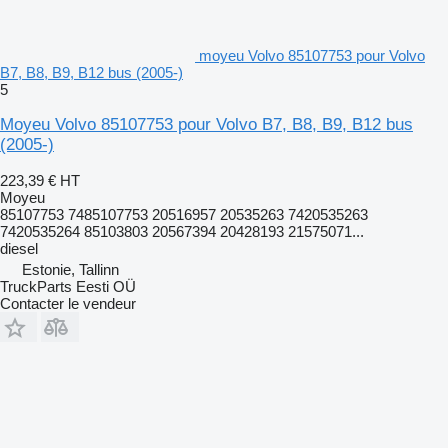
moyeu Volvo 85107753 pour Volvo
B7, B8, B9, B12 bus (2005-)
5
Moyeu Volvo 85107753 pour Volvo B7, B8, B9, B12 bus
(2005-)
223,39 €
HT
Moyeu
85107753 7485107753 20516957 20535263 7420535263
7420535264 85103803 20567394 20428193 21575071...
diesel
Estonie, Tallinn
TruckParts Eesti OÜ
Contacter le vendeur