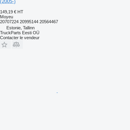
(2005-)
149,19 €
HT
Moyeu
20707224 20995144 20564467
Estonie, Tallinn
TruckParts Eesti OÜ
Contacter le vendeur