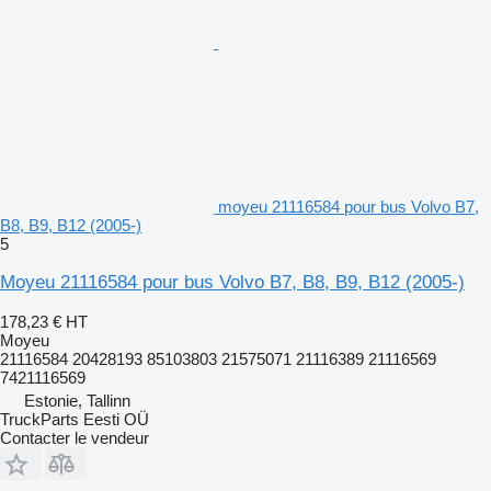
moyeu 21116584 pour bus Volvo B7,
B8, B9, B12 (2005-)
5
Moyeu 21116584 pour bus Volvo B7, B8, B9, B12 (2005-)
178,23 €
HT
Moyeu
21116584 20428193 85103803 21575071 21116389 21116569
7421116569
Estonie, Tallinn
TruckParts Eesti OÜ
Contacter le vendeur