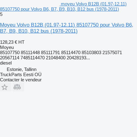
moyeu Volvo B12B (01.97-12.11)
85107750 pour Volvo B6, B7, B9, B10, B12 bus (1978-2011)
5
Moyeu Volvo B12B (01.97-12.11) 85107750 pour Volvo B6,
B7, B9, B10, B12 bus (1978-2011)
128,23 €
HT
Moyeu
85107750 85111448 85111791 85114470 85103803 21575071
20567114 7485114470 21048400 20428193...
diesel
Estonie, Tallinn
TruckParts Eesti OÜ
Contacter le vendeur