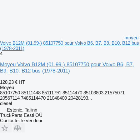
moyeu
Volvo B12M (01.99-) 85107750 pour Volvo B6, B7, B9, B10, B12 bus
(1978-2011)
4
Moyeu Volvo B12M (01.99-) 85107750 pour Volvo B6, B7,
B9, B10, B12 bus (1978-2011)
128,23 €
HT
Moyeu
85107750 85111448 85111791 85114470 85103803 21575071
20567114 7485114470 21048400 20428193...
diesel
Estonie, Tallinn
TruckParts Eesti OÜ
Contacter le vendeur