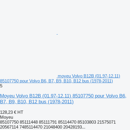
moyeu Volvo B12B (01.97-12.11)
85107750 pour Volvo B6, B7, B9, B10, B12 bus (1978-2011)
5
Moyeu Volvo B12B (01.97-12.11) 85107750 pour Volvo B6,
B7, B9, B10, B12 bus (1978-2011)
128,23 €
HT
Moyeu
85107750 85111448 85111791 85114470 85103803 21575071
20567114 7485114470 21048400 20428193...