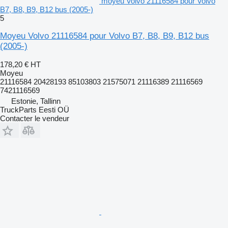
moyeu Volvo 21116584 pour Volvo
B7, B8, B9, B12 bus (2005-)
5
Moyeu Volvo 21116584 pour Volvo B7, B8, B9, B12 bus
(2005-)
178,20 €
HT
Moyeu
21116584 20428193 85103803 21575071 21116389 21116569
7421116569
Estonie, Tallinn
TruckParts Eesti OÜ
Contacter le vendeur