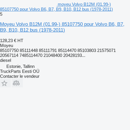
moyeu Volvo B12M (01.99-)
85107750 pour Volvo B6, B7, B9, B10, B12 bus (1978-2011)
5
Moyeu Volvo B12M (01.99-) 85107750 pour Volvo B6, B7,
B9, B10, B12 bus (1978-2011)
128,23 €
HT
Moyeu
85107750 85111448 85111791 85114470 85103803 21575071
20567114 7485114470 21048400 20428193...
diesel
Estonie, Tallinn
TruckParts Eesti OÜ
Contacter le vendeur