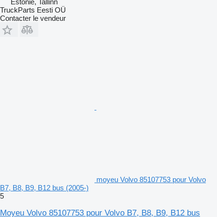
Estonie, Tallinn
TruckParts Eesti OÜ
Contacter le vendeur
moyeu Volvo 85107753 pour Volvo
B7, B8, B9, B12 bus (2005-)
5
Moyeu Volvo 85107753 pour Volvo B7, B8, B9, B12 bus