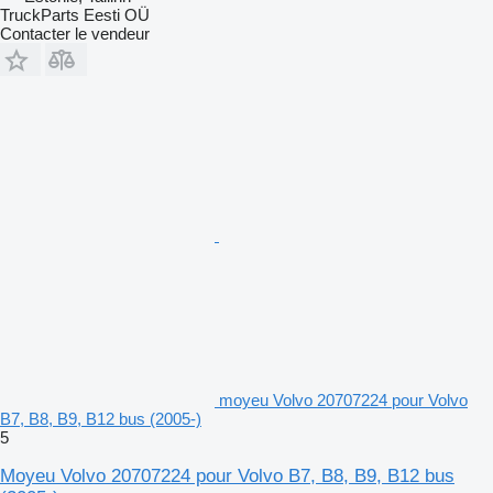
TruckParts Eesti OÜ
Contacter le vendeur
moyeu Volvo 20707224 pour Volvo
B7, B8, B9, B12 bus (2005-)
5
Moyeu Volvo 20707224 pour Volvo B7, B8, B9, B12 bus