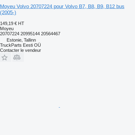
Moyeu Volvo 20707224 pour Volvo B7, B8, B9, B12 bus
(2005-)
149,19 €
HT
Moyeu
20707224 20995144 20564467
Estonie, Tallinn
TruckParts Eesti OÜ
Contacter le vendeur