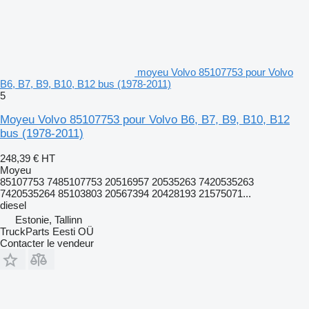
moyeu Volvo 85107753 pour Volvo
B6, B7, B9, B10, B12 bus (1978-2011)
5
Moyeu Volvo 85107753 pour Volvo B6, B7, B9, B10, B12
bus (1978-2011)
248,39 €
HT
Moyeu
85107753 7485107753 20516957 20535263 7420535263
7420535264 85103803 20567394 20428193 21575071...
diesel
Estonie, Tallinn
TruckParts Eesti OÜ
Contacter le vendeur