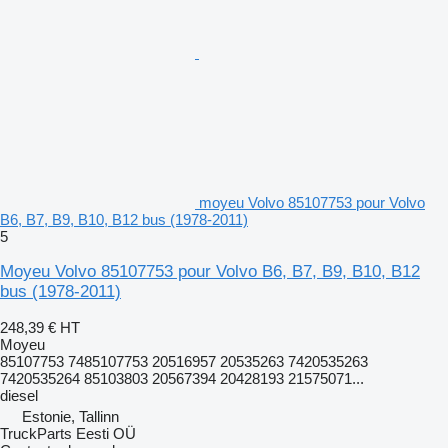
moyeu Volvo 85107753 pour Volvo
B6, B7, B9, B10, B12 bus (1978-2011)
5
Moyeu Volvo 85107753 pour Volvo B6, B7, B9, B10, B12
bus (1978-2011)
248,39 €
HT
Moyeu
85107753 7485107753 20516957 20535263 7420535263
7420535264 85103803 20567394 20428193 21575071...
diesel
Estonie, Tallinn
TruckParts Eesti OÜ