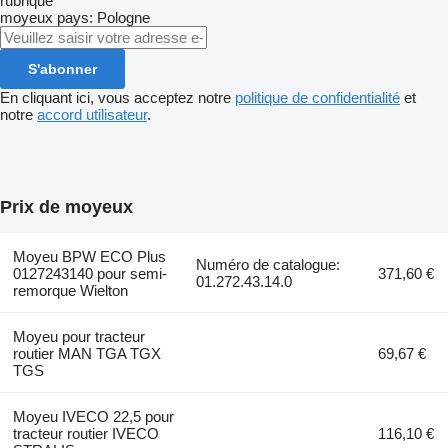
rubrique
moyeux
pays: Pologne
S'abonner
En cliquant ici, vous acceptez notre
politique de confidentialité
et
notre
accord utilisateur
.
Prix de moyeux
Moyeu BPW ECO Plus
Numéro de catalogue:
0127243140 pour semi-
371,60 €
01.272.43.14.0
remorque Wielton
Moyeu pour tracteur
routier MAN TGA TGX
69,67 €
TGS
Moyeu IVECO 22,5 pour
tracteur routier IVECO
116,10 €