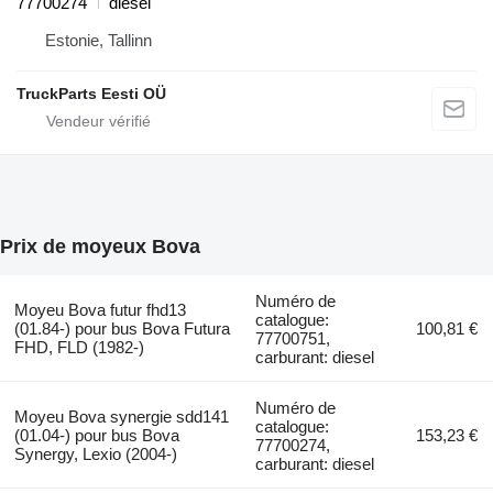
77700274
diesel
Estonie, Tallinn
TruckParts Eesti OÜ
Prix de moyeux Bova
Numéro de
Moyeu Bova futur fhd13
catalogue:
(01.84-) pour bus Bova Futura
100,81 €
77700751,
FHD, FLD (1982-)
carburant: diesel
Numéro de
Moyeu Bova synergie sdd141
catalogue:
(01.04-) pour bus Bova
153,23 €
77700274,
Synergy, Lexio (2004-)
carburant: diesel