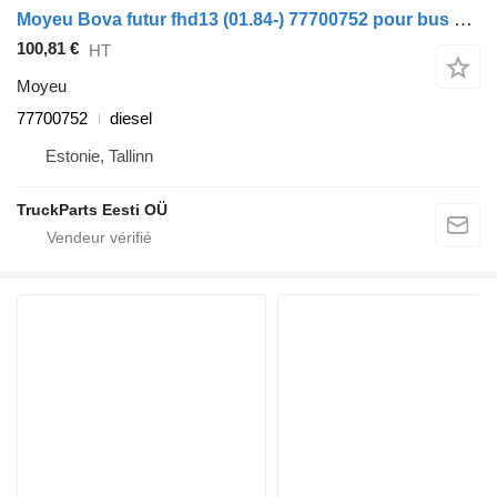
Moyeu Bova futur fhd13 (01.84-) 77700752 pour bus Bova Futura FHD, FLD (1982-)
100,81 €
HT
Moyeu
77700752
diesel
Estonie, Tallinn
TruckParts Eesti OÜ