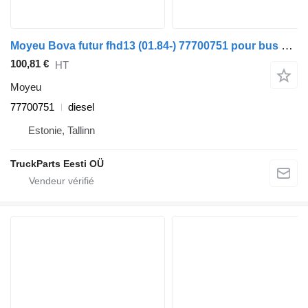
Moyeu Bova futur fhd13 (01.84-) 77700751 pour bus Bova Futura FHD, FLD (1982-)
100,81 €
HT
Moyeu
77700751
diesel
Estonie, Tallinn
TruckParts Eesti OÜ