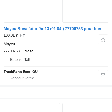
Moyeu Bova futur fhd13 (01.84-) 77700753 pour bus Bova Futura FHD, FLD (1982-)
100,81 €
HT
Moyeu
77700753
diesel
Estonie, Tallinn
TruckParts Eesti OÜ