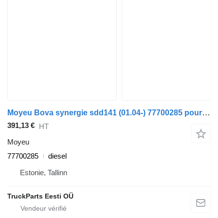
Moyeu Bova synergie sdd141 (01.04-) 77700285 pour bus Bova Synergy, Lexio (2004-)
391,13 €
HT
Moyeu
77700285
diesel
Estonie, Tallinn
TruckParts Eesti OÜ