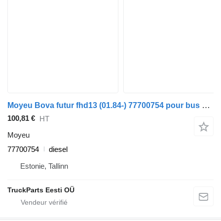
Moyeu Bova futur fhd13 (01.84-) 77700754 pour bus Bova Futura FHD, FLD (1982-)
100,81 €
HT
Moyeu
77700754
diesel
Estonie, Tallinn
TruckParts Eesti OÜ