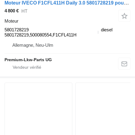
Moteur IVECO F1CFL411H Daily 3.0 5801728219 pour camion IVECO Daily
4 800 €
HT
Moteur
5801728219
diesel
5801728219,500080554,F1CFL411H
Allemagne, Neu-Ulm
Premium-Lkw-Parts UG