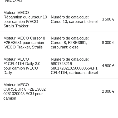
IVECO AD
Moteur IVECO
Réparation du curseur 10
Numéro de catalogue:
3 500 €
pour camion IVECO
Cursor10, carburant: diesel
Stralis Trakker
Moteur IVECO Cursor 8
Numéro de catalogue:
F2BE3681 pour camion
Cursor 8, F2BE3681,
8 000 €
IVECO Trakker, Stralis
carburant: diesel
Moteur IVECO
Numéro de catalogue:
F1CFL411H Daily 3.0
5801728219
4 800 €
pour camion IVECO
5801728219,500080554,F1
Daily
CFL411H, carburant: diesel
Moteur IVECO
CURSEUR 8 F2BE3682
2 900 €
0281020048 ECU pour
camion