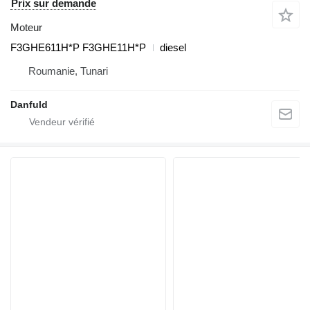
Prix sur demande
Moteur
F3GHE611H*P F3GHE11H*P
diesel
Roumanie, Tunari
Danfuld