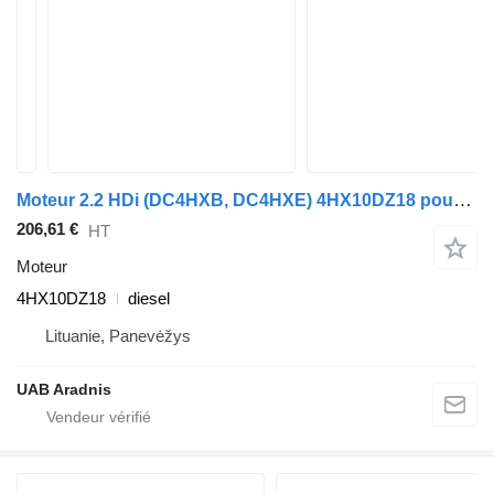
Moteur 2.2 HDi (DC4HXB, DC4HXE) 4HX10DZ18 pour automobile Citroen C5 I (DC_)
206,61 €
HT
Moteur
4HX10DZ18
diesel
Lituanie, Panevėžys
UAB Aradnis