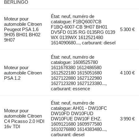
BERLINGO
État: neuf, numéro de
Moteur pour
catalogue: F1BQ6007CB
automobile Citroen
F1BQ-6007-CB 9H07 BH01
Peugeot PSA 1.6
5 300 €
DV5FD 0135 RG 0135RG 0139
9H05 BH01 BH02
WX 0139WX 1612521480
9H07
1614090680..., carburant: diesel
État: neuf, numéro de
catalogue: 1608525780
Moteur pour
1611678380 1612486580
automobile Citroen
1612522180 1615051680
4 100 €
PSA 1.2
1627122880 1627122980
1627123280 1627123380...,
carburant: essence
État: neuf, numéro de
catalogue: AH01 - DW10FC
Moteur pour
DW10FD DW10FUD
automobile Citroen
DW10FUE DW10F EHZ.
3 990 €
C4 Picasso 2.0 HDI
1609121680 1609977580
16v TDI
1610276880 1614383480...,
carburant: diesel