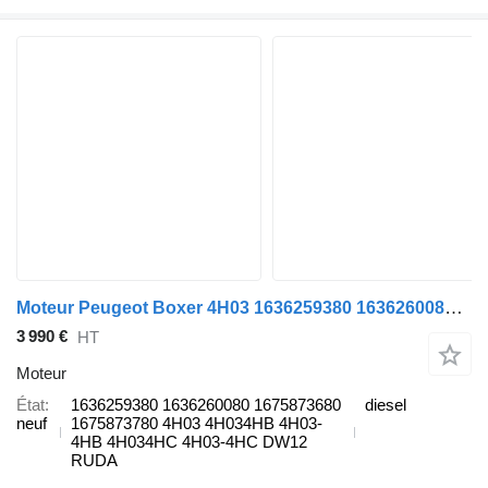
Moteur Peugeot Boxer 4H03 1636259380 1636260080 1675873680 1675873780 4H03 4H034HB 4H03-4HB 4H034HC 4H03-4HC DW12 pour automobile Citroen Jumper - Jumpy / Peugeot Boxer - Ford / Fiat / Opel
3 990 €
HT
Moteur
État
1636259380 1636260080 1675873680
diesel
neuf
1675873780 4H03 4H034HB 4H03-
4HB 4H034HC 4H03-4HC DW12
RUDA