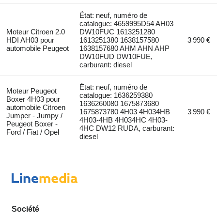
État: neuf, numéro de
catalogue: 4659995D54 AH03
Moteur Citroen 2.0
DW10FUC 1613251280
HDI AH03 pour
1613251380 1638157580
3 990 €
automobile Peugeot
1638157680 AHM AHN AHP
DW10FUD DW10FUE,
carburant: diesel
État: neuf, numéro de
Moteur Peugeot
catalogue: 1636259380
Boxer 4H03 pour
1636260080 1675873680
automobile Citroen
1675873780 4H03 4H034HB
3 990 €
Jumper - Jumpy /
4H03-4HB 4H034HC 4H03-
Peugeot Boxer -
4HC DW12 RUDA, carburant:
Ford / Fiat / Opel
diesel
Société