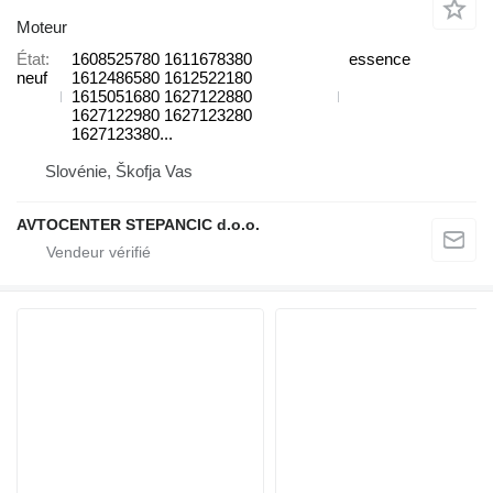
Moteur
État
1608525780 1611678380
essence
neuf
1612486580 1612522180
1615051680 1627122880
1627122980 1627123280
1627123380...
Slovénie, Škofja Vas
AVTOCENTER STEPANCIC d.o.o.