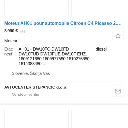
Moteur AH01 pour automobile Citroen C4 Picasso 2.0 HDI 16v TDI
3 990 €
HT
Moteur
État
AH01 - DW10FC DW10FD
diesel
neuf
DW10FUD DW10FUE DW10F EHZ.
1609121680 1609977580 1610276880
1614383480...
Slovénie, Škofja Vas
AVTOCENTER STEPANCIC d.o.o.