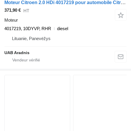
Moteur Citroen 2.0 HDi 4017219 pour automobile Citroen C5 III Break (TD_)
371,90 €
HT
Moteur
4017219, 10DYVP, RHR
diesel
Lituanie, Panevėžys
UAB Aradnis