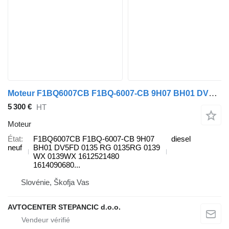
Moteur F1BQ6007CB F1BQ-6007-CB 9H07 BH01 DV5FD 0135 pour automobile Citroen Peugeot PSA 1.6 9H05 BH01 BH02 9H07
5 300 €
HT
Moteur
État
F1BQ6007CB F1BQ-6007-CB 9H07
diesel
neuf
BH01 DV5FD 0135 RG 0135RG 0139
WX 0139WX 1612521480
1614090680...
Slovénie, Škofja Vas
AVTOCENTER STEPANCIC d.o.o.