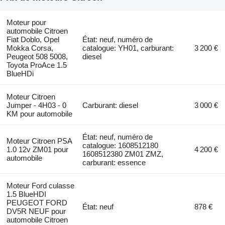
Moteur pour
automobile Citroen
Fiat Doblo, Opel
État: neuf, numéro de
Mokka Corsa,
catalogue: YH01, carburant:
3 200 €
Peugeot 508 5008,
diesel
Toyota ProAce 1.5
BlueHDi
Moteur Citroen
Jumper - 4H03 - 0
Carburant: diesel
3 000 €
KM pour automobile
État: neuf, numéro de
Moteur Citroen PSA
catalogue: 1608512180
1.0 12v ZM01 pour
4 200 €
1608512380 ZM01 ZMZ,
automobile
carburant: essence
Moteur Ford culasse
1.5 BlueHDI
PEUGEOT FORD
État: neuf
878 €
DV5R NEUF pour
automobile Citroen