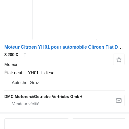
Moteur Citroen YH01 pour automobile Citroen Fiat Doblo, Opel Mokka Corsa, Peugeot 508 5008, Toyota ProAce 1.5 BlueHDi
3 200 €
HT
Moteur
État
neuf
YH01
diesel
Autriche, Graz
DMC Motoren&Getriebe Vertriebs GmbH