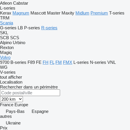
Atleon
Cabstar
L-series
Kerax
Magnum
Mascott
Master
Maxity
Midlum
Premium
T-series
TRM
Scania
G-series
LB
P-series
R-series
SKL
SCB
SCS
Alpino
Urbino
Rexton
Magiq
Volvo
9700
B-series
F89
FE
FH
FL
FM
FMX
L-series
N-series
VNL
WG
V-series
tout afficher
Localisation
Rechercher dans un périmètre
France
Europe
Pays-Bas
Espagne
autres
Ukraine
Prix