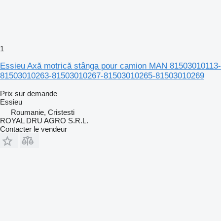
1
Essieu Axă motrică stânga pour camion MAN 81503010113-
81503010263-81503010267-81503010265-81503010269
Prix sur demande
Essieu
Roumanie, Cristesti
ROYAL DRU AGRO S.R.L.
Contacter le vendeur