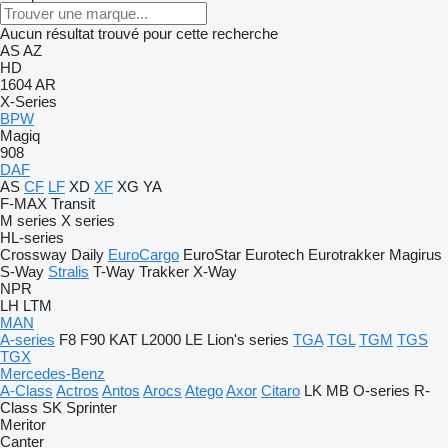
Aucun résultat trouvé pour cette recherche
AS
AZ
HD
1604
AR
X-Series
BPW
Magiq
908
DAF
AS
CF
LF
XD
XF
XG
YA
F-MAX
Transit
M series
X series
HL-series
Crossway
Daily
EuroCargo
EuroStar
Eurotech
Eurotrakker
Magirus
S-Way
Stralis
T-Way
Trakker
X-Way
NPR
LH
LTM
MAN
A-series
F8
F90
KAT
L2000
LE
Lion's series
TGA
TGL
TGM
TGS
TGX
Mercedes-Benz
A-Class
Actros
Antos
Arocs
Atego
Axor
Citaro
LK
MB
O-series
R-
Class
SK
Sprinter
Meritor
Canter