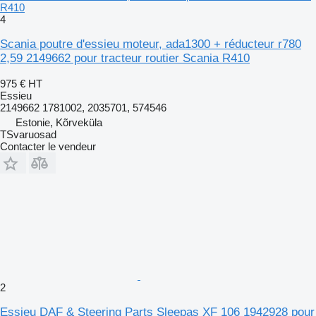
R410
4
Scania poutre d'essieu moteur, ada1300 + réducteur r780
2,59 2149662 pour tracteur routier Scania R410
975 €
HT
Essieu
2149662 1781002, 2035701, 574546
Estonie, Kõrveküla
TSvaruosad
Contacter le vendeur
2
Essieu DAF & Steering Parts Sleepas XF 106 1942928 pour