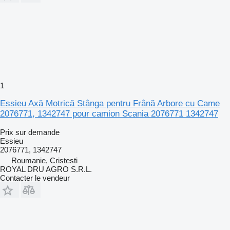
1
Essieu Axă Motrică Stânga pentru Frână Arbore cu Came
2076771, 1342747 pour camion Scania 2076771 1342747
Prix sur demande
Essieu
2076771, 1342747
Roumanie, Cristesti
ROYAL DRU AGRO S.R.L.
Contacter le vendeur