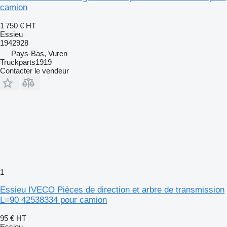
camion
1 750 €
HT
Essieu
1942928
Pays-Bas, Vuren
Truckparts1919
Contacter le vendeur
1
Essieu IVECO Pièces de direction et arbre de transmission
L=90 42538334 pour camion
95 €
HT
Essieu