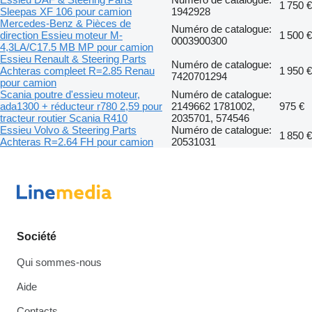
1 750 €
Sleepas XF 106 pour camion
1942928
Mercedes-Benz & Pièces de
Numéro de catalogue:
direction Essieu moteur M-
1 500 €
0003900300
4,3LA/C17.5 MB MP pour camion
Essieu Renault & Steering Parts
Numéro de catalogue:
Achteras compleet R=2.85 Renau
1 950 €
7420701294
pour camion
Scania poutre d'essieu moteur,
Numéro de catalogue:
ada1300 + réducteur r780 2,59 pour
2149662 1781002,
975 €
tracteur routier Scania R410
2035701, 574546
Essieu Volvo & Steering Parts
Numéro de catalogue:
1 850 €
Achteras R=2.64 FH pour camion
20531031
Société
Qui sommes-nous
Aide
Contacts