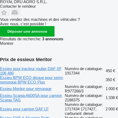
ROYAL DRU AGRO S.R.L.
Contacter le vendeur
Vous vendez des machines et des véhicules ?
Avec nous, c'est possible !
Déposer une annonce
Résultats de recherche:
3 annonces
Montrer
Prix de essieux Meritor
Essieu pour tracteur routier DAF XF
Numéro de catalogue:
450 €
106 480
1917344
Essieu BPW ECO disque pour semi-
350 €
remorque BPW ECO Plus
Numéro de catalogue:
Essieu Meritor pour remorque
1 000 €
R977266/3
Essieu Scania A600SA pour camion
Numéro de catalogue:
1 338 €
Scania TAG
2188375
Numéro de catalogue:
Essieu pour camion DAF LF
1717434 1717427,
2 000 €
carburant: diesel
Essieu DAF & Steering Parts
Numéro de catalogue: