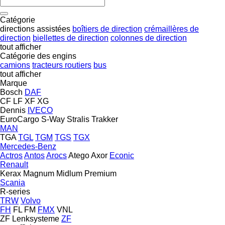
Catégorie
directions assistées
boîtiers de direction
crémaillères de
direction
biellettes de direction
colonnes de direction
tout afficher
Catégorie des engins
camions
tracteurs routiers
bus
tout afficher
Marque
Bosch
DAF
CF
LF
XF
XG
Dennis
IVECO
EuroCargo
S-Way
Stralis
Trakker
MAN
TGA
TGL
TGM
TGS
TGX
Mercedes-Benz
Actros
Antos
Arocs
Atego
Axor
Econic
Renault
Kerax
Magnum
Midlum
Premium
Scania
R-series
TRW
Volvo
FH
FL
FM
FMX
VNL
ZF Lenksysteme
ZF