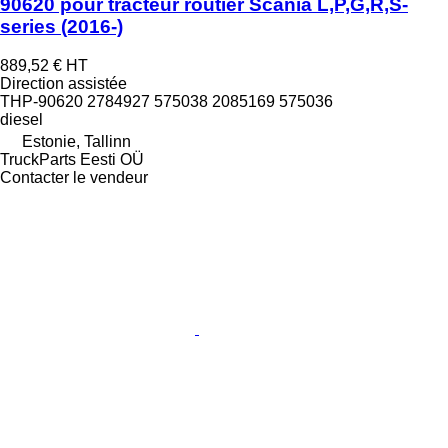
90620 pour tracteur routier Scania L,P,G,R,S-
series (2016-)
889,52 €
HT
Direction assistée
THP-90620 2784927 575038 2085169 575036
diesel
Estonie, Tallinn
TruckParts Eesti OÜ
Contacter le vendeur