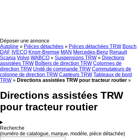
Déposer une annonce
Autoline
»
Pièces détachées
»
Pièces détachées TRW
Bosch
DAF
IVECO
Knorr-Bremse
MAN
Mercedes-Benz
Renault
Scania
Volvo
WABCO
»
Suspensions TRW
»
Directions
assistées TRW
Boîtiers de direction TRW
Colonnes de
direction TRW
Unité de commande TRW
Commutateurs de
colonne de direction TRW
Capteurs TRW
Tableaux de bord
TRW
»
Directions assistées TRW pour tracteur routier
»
Directions assistées TRW
pour tracteur routier
Recherche
(numéro de catalogue, marque, modèle, pièce détachée)