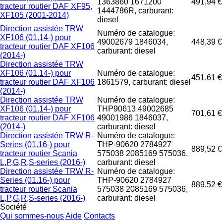
1363860 1671200
491,94 €
tracteur routier DAF XF95,
1444786R, carburant:
XF105 (2001-2014)
diesel
Direction assistée TRW
Numéro de catalogue:
XF106 (01.14-) pour
49002679 1846034,
448,39 €
tracteur routier DAF XF106
carburant: diesel
(2014-)
Direction assistée TRW
XF106 (01.14-) pour
Numéro de catalogue:
451,61 €
tracteur routier DAF XF106
1861579, carburant: diesel
(2014-)
Direction assistée TRW
Numéro de catalogue:
XF106 (01.14-) pour
THP90613 49002685
701,61 €
tracteur routier DAF XF106
49001986 1846037,
(2014-)
carburant: diesel
Direction assistée TRW R-
Numéro de catalogue:
Series (01.16-) pour
THP-90620 2784927
889,52 €
tracteur routier Scania
575038 2085169 575036,
L,P,G,R,S-series (2016-)
carburant: diesel
Direction assistée TRW R-
Numéro de catalogue:
Series (01.16-) pour
THP-90620 2784927
889,52 €
tracteur routier Scania
575038 2085169 575036,
L,P,G,R,S-series (2016-)
carburant: diesel
Société
Qui sommes-nous
Aide
Contacts