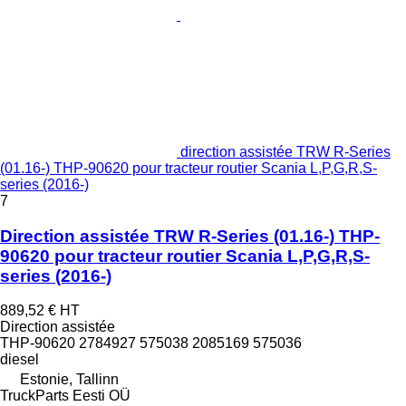
direction assistée TRW R-Series
(01.16-) THP-90620 pour tracteur routier Scania L,P,G,R,S-
series (2016-)
7
Direction assistée TRW R-Series (01.16-) THP-
90620 pour tracteur routier Scania L,P,G,R,S-
series (2016-)
889,52 €
HT
Direction assistée
THP-90620 2784927 575038 2085169 575036
diesel
Estonie, Tallinn
TruckParts Eesti OÜ