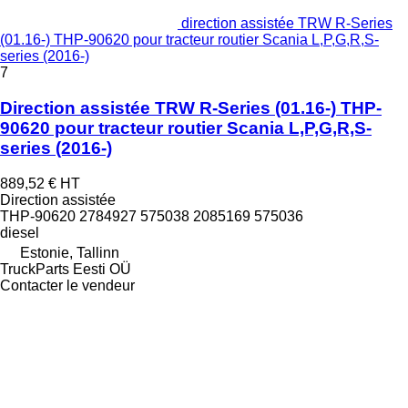
direction assistée TRW R-Series
(01.16-) THP-90620 pour tracteur routier Scania L,P,G,R,S-
series (2016-)
7
Direction assistée TRW R-Series (01.16-) THP-
90620 pour tracteur routier Scania L,P,G,R,S-
series (2016-)
889,52 €
HT
Direction assistée
THP-90620 2784927 575038 2085169 575036
diesel
Estonie, Tallinn
TruckParts Eesti OÜ
Contacter le vendeur