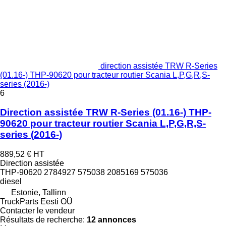
direction assistée TRW R-Series
(01.16-) THP-90620 pour tracteur routier Scania L,P,G,R,S-
series (2016-)
6
Direction assistée TRW R-Series (01.16-) THP-
90620 pour tracteur routier Scania L,P,G,R,S-
series (2016-)
889,52 €
HT
Direction assistée
THP-90620 2784927 575038 2085169 575036
diesel
Estonie, Tallinn
TruckParts Eesti OÜ
Contacter le vendeur
Résultats de recherche:
12 annonces