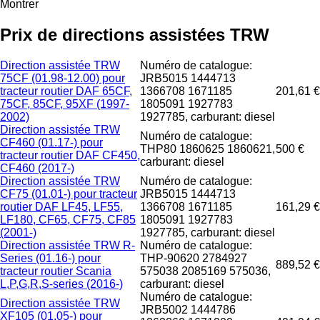
Montrer
Prix de directions assistées TRW
Direction assistée TRW
Numéro de catalogue:
75CF (01.98-12.00) pour
JRB5015 1444713
tracteur routier DAF 65CF,
1366708 1671185
201,61 €
75CF, 85CF, 95XF (1997-
1805091 1927783
2002)
1927785, carburant: diesel
Direction assistée TRW
Numéro de catalogue:
CF460 (01.17-) pour
THP80 1860625 1860621,
500 €
tracteur routier DAF CF450,
carburant: diesel
CF460 (2017-)
Direction assistée TRW
Numéro de catalogue:
CF75 (01.01-) pour tracteur
JRB5015 1444713
routier DAF LF45, LF55,
1366708 1671185
161,29 €
LF180, CF65, CF75, CF85
1805091 1927783
(2001-)
1927785, carburant: diesel
Direction assistée TRW R-
Numéro de catalogue:
Series (01.16-) pour
THP-90620 2784927
889,52 €
tracteur routier Scania
575038 2085169 575036,
L,P,G,R,S-series (2016-)
carburant: diesel
Numéro de catalogue:
Direction assistée TRW
JRB5002 1444786
XF105 (01.05-) pour