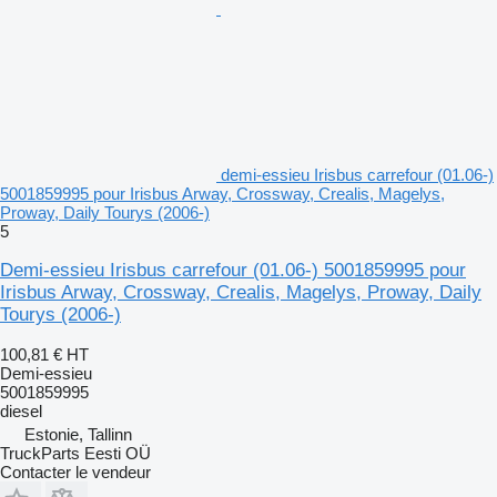
demi-essieu Irisbus carrefour (01.06-)
5001859995 pour Irisbus Arway, Crossway, Crealis, Magelys,
Proway, Daily Tourys (2006-)
5
Demi-essieu Irisbus carrefour (01.06-) 5001859995 pour
Irisbus Arway, Crossway, Crealis, Magelys, Proway, Daily
Tourys (2006-)
100,81 €
HT
Demi-essieu
5001859995
diesel
Estonie, Tallinn
TruckParts Eesti OÜ
Contacter le vendeur