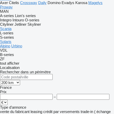
Axer
Citelis
Crossway
Daily
Domino
Evadys
Karosa
Magelys
Proway
MAN
A-series
Lion's series
Integro
Intouro
O-series
Cityliner
Jetliner
Skyliner
Scania
L-series
S-series
Solaris
Alpino
Urbino
VDL
B-series
ZF
tout afficher
Localisation
Rechercher dans un périmètre
France
Prix
–
Type d'annonce
vente
du fabricant
leasing
crédit
par versements
trade-in ( échange