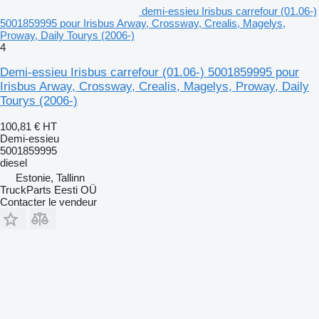
demi-essieu Irisbus carrefour (01.06-)
5001859995 pour Irisbus Arway, Crossway, Crealis, Magelys,
Proway, Daily Tourys (2006-)
4
Demi-essieu Irisbus carrefour (01.06-) 5001859995 pour
Irisbus Arway, Crossway, Crealis, Magelys, Proway, Daily
Tourys (2006-)
100,81 €
HT
Demi-essieu
5001859995
diesel
Estonie, Tallinn
TruckParts Eesti OÜ
Contacter le vendeur